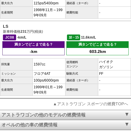
115ps/5400rpm
-
最大出力
過給器（ターボ）
1998年11月～199
-
生産期間
燃費性能
9年09月
LS
新車時価格
231
万円(税抜)
JC08
-km/L
10・15
11.6km/L
満タンでどこまで走る？
満タンでどこまで走る？
-km
603.2km
ハイオク
使用燃料
1597cc
排気量
エンジン
ガソリン
フロア4AT
FF
ミッション
駆動方式
100ps/6000rpm
-
最大出力
過給器（ターボ）
1999年01月～199
-
生産期間
燃費性能
9年09月
▲アストラワゴン スポーツの燃費TOPへ
アストラワゴンの他のモデルの燃費情報
オペルの他の車の燃費情報