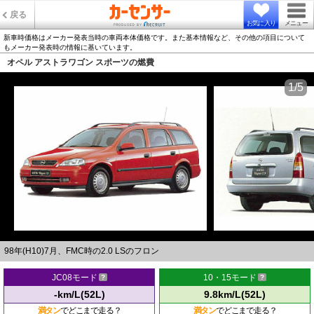
戻る
お気に入り
メニュー
新車時価格はメーカー発表当時の車両本体価格です。また基本情報など、その他の項目について
もメーカー発表時の情報に基いています。
オペル アストラワゴン スポーツの燃費
1/5
98年(H10)7月、FMC時の2.0 LSのフロン
JC08モード
10・15モード
-km/L(52L)
9.8km/L(52L)
満タン
でどこまで走る？
満タン
でどこまで走る？