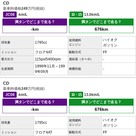
CD
新車時価格
249
万円(税抜)
JC08
-km/L
10・15
13.0km/L
満タンでどこまで走る？
満タンでどこまで走る？
-km
676km
ハイオク
使用燃料
1795cc
排気量
エンジン
ガソリン
フロア4AT
FF
ミッション
駆動方式
115ps/5400rpm
-
最大出力
過給器（ターボ）
1998年11月～199
-
生産期間
燃費性能
9年09月
CD
新車時価格
249
万円(税抜)
JC08
-km/L
10・15
13.0km/L
満タンでどこまで走る？
満タンでどこまで走る？
-km
676km
ハイオク
使用燃料
1795cc
排気量
エンジン
ガソリン
フロア4AT
FF
ミッション
駆動方式