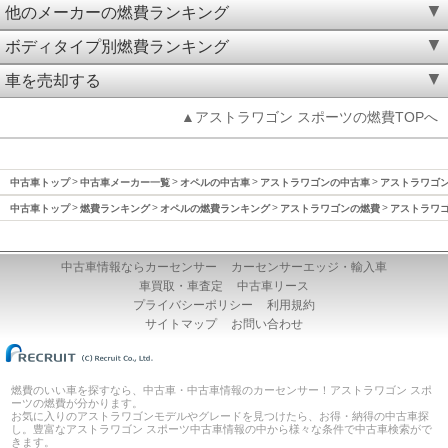
他のメーカーの燃費ランキング
ボディタイプ別燃費ランキング
車を売却する
▲アストラワゴン スポーツの燃費TOPへ
中古車トップ
中古車メーカー一覧
オペルの中古車
アストラワゴンの中古車
アストラワゴン(
中古車トップ
燃費ランキング
オペルの燃費ランキング
アストラワゴンの燃費
アストラワゴン
中古車情報ならカーセンサー
カーセンサーエッジ・輸入車
車買取・車査定
中古車リース
プライバシーポリシー
利用規約
サイトマップ
お問い合わせ
燃費のいい車を探すなら、中古車・中古車情報のカーセンサー！アストラワゴン スポ
ーツの燃費が分かります。
お気に入りのアストラワゴンモデルやグレードを見つけたら、お得・納得の中古車探
し。豊富なアストラワゴン スポーツ中古車情報の中から様々な条件で中古車検索がで
きます。