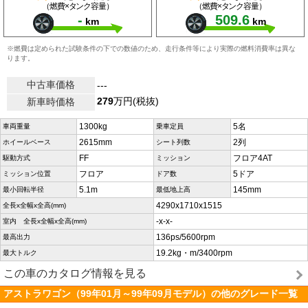
（燃費×タンク容量）
（燃費×タンク容量）
-
509.6
km
km
※燃費は定められた試験条件の下での数値のため、走行条件等により実際の燃料消費率は異な
ります。
中古車価格
---
279
万円(税抜)
新車時価格
1300kg
5名
車両重量
乗車定員
2615mm
2列
ホイールベース
シート列数
FF
フロア4AT
駆動方式
ミッション
フロア
5ドア
ミッション位置
ドア数
5.1m
145mm
最小回転半径
最低地上高
4290x1710x1515
全長x全幅x全高(mm)
-x-x-
室内 全長x全幅x全高(mm)
136ps/5600rpm
最高出力
19.2kg・m/3400rpm
最大トルク
この車のカタログ情報を見る
アストラワゴン（99年01月～99年09月モデル）の他のグレード一覧