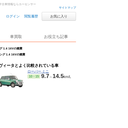
古車・中古車情報ならカーセンサー
サイトマップ
ログイン
閲覧履歴
お気に入り
車買取
お役立ち記事
 1.4 16Vの燃費
グ 1.4 16Vの燃費
ヴィータとよく比較されている車
ローバー ミニ
9.7
14.5
10・15
～
km/L