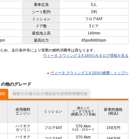
乗車定員
5人
シート配列
2列
ミッション
フロア4AT
ドア数
3ドア
最低地上高
140mm
rpm
最高出力
85ps/6000rpm
のため、走行条件等により実際の燃料消費率は異なります。
ヴィータ スウィング 1.4 16Vのカタログ情報を見る
ヴィータ スウィング 1.4 16Vの燃費・トップヘ
ル）の他のグレード
価格
駆動方式/最大出力/過給器/生産期間/燃費性能
満タンで
使用燃料
新車時価格
ミッション
どこまで走る？
エンジン
(税込)
(燃費xタンク容量)
ハイオク
570.4km
フロア4AT
159
万円
ガソリン
※10・15モード
ハイオク
570.4km
フロア4AT
168
万円