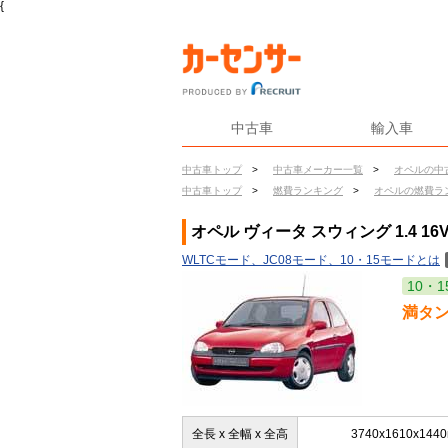
{
中古車
輸入車
中古車トップ
>
中古車メーカー一覧
>
オペルの中
中古車トップ
>
燃費ランキング
>
オペルの燃費ラ
オペル ヴィータ スウィング 1.4 1
WLTCモード、JC08モード、10・15モードとは
10・1
満タ
全長 x 全幅 x 全高
3740x1610x144