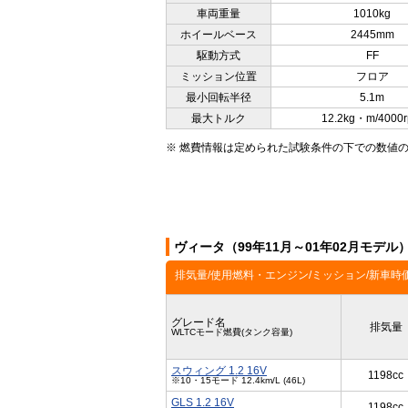
車両重量
1010kg
ホイールベース
2445mm
駆動方式
FF
ミッション位置
フロア
最小回転半径
5.1m
最大トルク
12.2kg・m/4000
※ 燃費情報は定められた試験条件の下での数値
ヴィータ（99年11月～01年02月モデ
排気量/使用燃料・エンジン/ミッション/新車時
グレード名
排気量
WLTCモード燃費(タンク容量)
スウィング 1.2 16V
1198cc
※10・15モード 12.4km/L (46L)
GLS 1.2 16V
1198cc