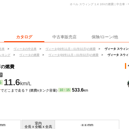
オペル スウィング 1.4 16Vの燃費 | 中
カタログ
中古車販売店
保険/ローン/他
古車
>
ヴィータの中古車
>
ヴィータ(99年11月～01年02月)の燃費
>
ヴィータ スウィング
ンキング
>
ヴィータの燃費
>
ヴィータ(99年11月～01年02月)の燃費
>
ヴィータ スウィン
6Vの燃費
？
11.6
5
km/L
ン
533.6
10・15
でどこまで走る？ (燃費xタンク容量)
km
室内
0mm
-x-x-mm
全長 x 全幅 x 全高