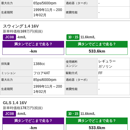
65ps/5600rpm
-
最大出力
過給器（ターボ）
1999年11月～200
-
生産期間
燃費性能
1年02月
スウィング 1.4 16V
新車時価格
169
万円(税抜)
JC08
-km/L
10・15
11.6km/L
満タンでどこまで走る？
満タンでどこまで走る？
-km
533.6km
レギュラー
使用燃料
1388cc
排気量
エンジン
ガソリン
フロア4AT
FF
ミッション
駆動方式
85ps/6000rpm
-
最大出力
過給器（ターボ）
1999年11月～200
-
生産期間
燃費性能
1年02月
GLS 1.4 16V
新車時価格
178
万円(税抜)
JC08
-km/L
10・15
11.6km/L
満タンでどこまで走る？
満タンでどこまで走る？
-km
533.6km