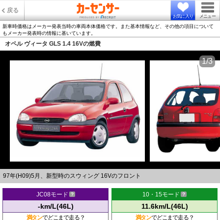
戻る
お気に入り
メニュー
新車時価格はメーカー発表当時の車両本体価格です。また基本情報など、その他の項目について
もメーカー発表時の情報に基いています。
オペル ヴィータ GLS 1.4 16Vの燃費
1/3
97年(H09)5月、新型時のスウィング 16Vのフロント
JC08モード
10・15モード
-km/L(46L)
11.6km/L(46L)
満タン
でどこまで走る？
満タン
でどこまで走る？