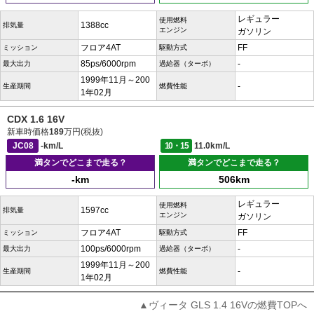
レギュラー
使用燃料
1388cc
排気量
エンジン
ガソリン
フロア4AT
FF
ミッション
駆動方式
85ps/6000rpm
-
最大出力
過給器（ターボ）
1999年11月～200
-
生産期間
燃費性能
1年02月
CDX 1.6 16V
新車時価格
189
万円(税抜)
JC08
-km/L
10・15
11.0km/L
満タンでどこまで走る？
満タンでどこまで走る？
-km
506km
レギュラー
使用燃料
1597cc
排気量
エンジン
ガソリン
フロア4AT
FF
ミッション
駆動方式
100ps/6000rpm
-
最大出力
過給器（ターボ）
1999年11月～200
-
生産期間
燃費性能
1年02月
▲ヴィータ GLS 1.4 16Vの燃費TOPへ