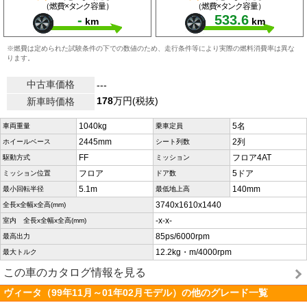
（燃費×タンク容量）
（燃費×タンク容量）
-
533.6
km
km
※燃費は定められた試験条件の下での数値のため、走行条件等により実際の燃料消費率は異な
ります。
中古車価格
---
178
万円(税抜)
新車時価格
1040kg
5名
車両重量
乗車定員
2445mm
2列
ホイールベース
シート列数
FF
フロア4AT
駆動方式
ミッション
フロア
5ドア
ミッション位置
ドア数
5.1m
140mm
最小回転半径
最低地上高
3740x1610x1440
全長x全幅x全高(mm)
-x-x-
室内 全長x全幅x全高(mm)
85ps/6000rpm
最高出力
12.2kg・m/4000rpm
最大トルク
この車のカタログ情報を見る
ヴィータ（99年11月～01年02月モデル）の他のグレード一覧