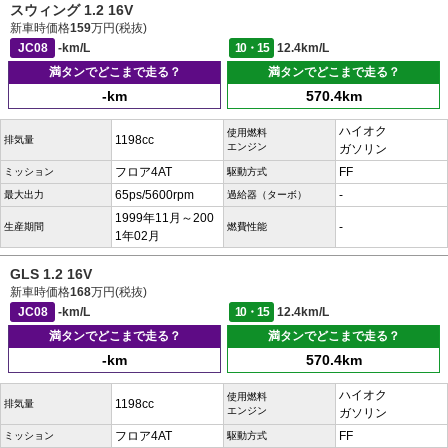
スウィング 1.2 16V
新車時価格
159
万円(税抜)
JC08
-km/L
10・15
12.4km/L
満タンでどこまで走る？
満タンでどこまで走る？
-km
570.4km
ハイオク
使用燃料
1198cc
排気量
エンジン
ガソリン
フロア4AT
FF
ミッション
駆動方式
65ps/5600rpm
-
最大出力
過給器（ターボ）
1999年11月～200
-
生産期間
燃費性能
1年02月
GLS 1.2 16V
新車時価格
168
万円(税抜)
JC08
-km/L
10・15
12.4km/L
満タンでどこまで走る？
満タンでどこまで走る？
-km
570.4km
ハイオク
使用燃料
1198cc
排気量
エンジン
ガソリン
フロア4AT
FF
ミッション
駆動方式