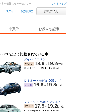
古車・中古車情報ならカーセンサー
サイトマップ
ログイン
閲覧履歴
お気に入り
車買取
お役立ち記事
308CCとよく比較されている車
ダイハツ コペン
18.6
19.2
WLTC
～
km/L
※ JC08モード
22.2
～
25.2
km/L
ＤＳオートモビル DS3カブリオ
16.6
19.8
JC08
～
km/L
フィアット 500(チンクエチェント)
17.5
19.2
WLTC
～
km/L
※ JC08モード
19.4
～
26.6
km/L