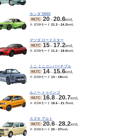
ホンダ S660
20
20.6
WLTC
～
km/L
※ JC08モード
21.2
～
24.2
km/L
マツダ ロードスター
15
17.2
WLTC
～
km/L
※ JC08モード
11.2
～
18.6
km/L
ミニ ミニコンバーチブル
14
15.6
WLTC
～
km/L
※ JC08モード
13
～
18
km/L
ルノー トゥインゴ
16.8
20.7
WLTC
～
km/L
※ JC08モード
18.6
～
21.7
km/L
スズキ アルト
20.6
28.2
WLTC
～
km/L
※ JC08モード
20
～
37
km/L