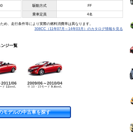
30
駆動方式
FF
乗車定員
4名
のため、走行条件等により実際の燃料消費率は異なります。
308CC（11年07月～14年03月）のカタログ情報を見る
ェンジ一覧
～2011/06
2009/06～2010/04
モード
11
km/L
※ 10・15モード
9.4
km/L
のモデルの中古車を探す