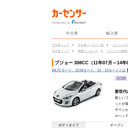
中古車
輸入車
中古車トップ
>
中古車メーカー一覧
>
プジョーの
中古車トップ
>
燃費ランキング
>
プジョーの燃費
プジョー 308CC（11年07月～14
WLTCモード、JC08モード、10・15モードとは
JC08
新世代
新しい
ットが
ザイン
ルヘッド
ボディタイプ
オープン