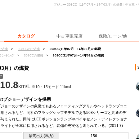
プジョー 308CC（11年07月～14年03月）の燃費 | 中
カタログ
中古車販売店
保険/ローン/他
中古車
>
308CCの中古車
>
308CC(11年07月～14年03月)の燃費
ランキング
>
308CCの燃費
>
308CC(11年07月～14年03月)の燃費
年03月）の燃費
？
10.8
km/L
※10・15モード 11km/L
のプジョーデザインを採用
プジョーのデザインの象徴でもあるフローティンググリルやヘッドランプユニ
採用されるなど、同社のフラッグシップモデルである508シリーズと共通のデ
が与えられた。同時にLEDポジションランプやバイキセノン・ディレクショナ
ライトが全車に採用されるなど、装備の充実化も図られている。(2011.7)
最高出力(馬力)
156