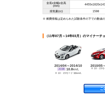
全長x全幅x全高
4455x1820x14
(mm)
排気量(cc)
1598
※ 燃費情報は定められた試験条件の下での数値
（11年07月～14年03月）のマイナーチ
2014/04～2014/10
2010/05
※ 10・15
10.8
JC08
km/L
※ 10・15モード
11
km/L
こ