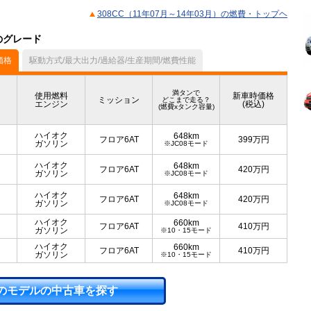
308CC（11年07月～14年03月）の燃費・トップヘ
）のグレード
価格
駆動方式/最大出力/過給器/生産期間/燃費性能
満タンで
使用燃料
新車時価格
ミッション
どこまで走る？
エンジン
(税込)
(燃費xタンク容量)
ハイオク
648km
フロア6AT
399
万円
ガソリン
※JC08モード
ハイオク
648km
フロア6AT
420
万円
ガソリン
※JC08モード
ハイオク
648km
フロア6AT
420
万円
ガソリン
※JC08モード
ハイオク
660km
フロア6AT
410
万円
ガソリン
※10・15モード
ハイオク
660km
フロア6AT
410
万円
ガソリン
※10・15モード
のモデルの中古車を探す