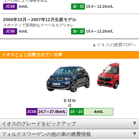
ユーロ高により価格を改定
JC08
-km/L
10・15
10.4～12.2km/L
2006年10月～2007年12月生産モデル
スポーティで実用的なクーペ＆カブリオレ
JC08
-km/L
10・15
10.4～12.2km/L
▲イオスの燃費TOPへ
イオスとよく比較されている車
ＢＭＷ
i3
JC08
24.7～27.4km/L
10・15
-km/L
イオスのグレードをピックアップ
フォルクスワーゲンの他の車の燃費情報