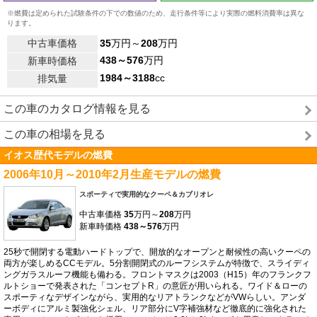
※燃費は定められた試験条件の下での数値のため、走行条件等により実際の燃料消費率は異な
ります。
中古車価格
35
万円～
208
万円
438～576
万円
新車時価格
1984～3188
cc
排気量
この車のカタログ情報を見る
この車の相場を見る
イオス歴代モデルの燃費
2006年10月～2010年2月生産モデルの燃費
スポーティで実用的なクーペ＆カブリオレ
中古車価格
35
万円～
208
万円
新車時価格
438～576
万円
25秒で開閉する電動ハードトップで、開放的なオープンと耐候性の高いクーペの
両方が楽しめるCCモデル。5分割開閉式のルーフシステムが特徴で、スライディ
ングガラスルーフ機能も備わる。フロントマスクは2003（H15）年のフランクフ
ルトショーで発表された「コンセプトR」の意匠が用いられる。ワイド＆ローの
スポーティなデザインながら、実用的なリアトランクなどがVWらしい。アンダ
ーボディにアルミ製強化シェル、リア部分にV字補強材など徹底的に強化された