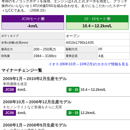
専用のモノコックボディを採用。エンジンは3.2Lと2Lターボを用意し、クラッチ
操作のいらないセミATの6速DSGを組み合わせる。走りにもこだわったスポーテ
ィなCCである。（2006.10）
JC08モード
10・15モード
-km/L
10.4～12.2km/L
オープン
ボディタイプ
4410x1790x1435
全長x全幅x全高(mm)
200～250馬力
FF
最高出力
駆動方式
1984～3188cc
4名
排気量
乗車定員
イオス (06年10月～10年2月)のカタログ情報を見る
マイナーチェンジ一覧
2009年1月～2010年2月生産モデル
車両価格を改定
JC08
-km/L
10・15
10.4～12.2km/L
2008年10月～2008年12月生産モデル
キセノンライトなど装備をさらに充実
JC08
-km/L
10・15
12.2km/L
2008年1月～2008年9月生産モデル