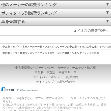
他のメーカーの燃費ランキング
ボディタイプ別燃費ランキング
車を売却する
▲イオスの燃費TOPへ
中古車トップ
中古車メーカー一覧
フォルクスワーゲンの中古車
イオスの中古車
イオスの
中古車トップ
燃費ランキング
フォルクスワーゲンの燃費ランキング
イオスの燃費
中古車情報ならカーセンサー
カーセンサーエッジ・輸入車
車買取・車査定
中古車リース
プライバシーポリシー
利用規約
サイトマップ
お問い合わせ
燃費のいい車を探すなら、中古車・中古車情報のカーセンサー！イオスの燃費が分か
ります。
お気に入りのイオスモデルやグレードを見つけたら、お得・納得の中古車探し。豊富
なイオス中古車情報の中から様々な条件で中古車検索ができます。
カーセンサーはあなたの車選びをサポートします！