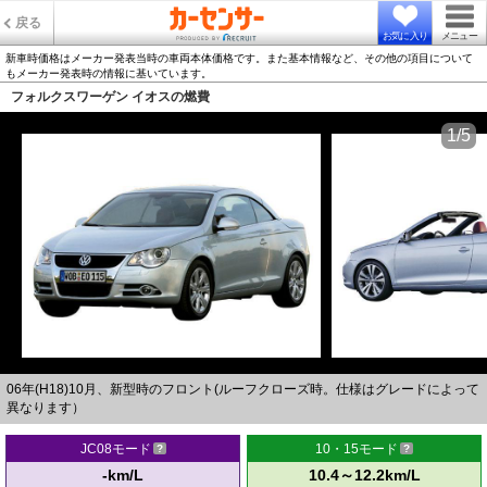
戻る
お気に入り
メニュー
新車時価格はメーカー発表当時の車両本体価格です。また基本情報など、その他の項目について
もメーカー発表時の情報に基いています。
フォルクスワーゲン イオスの燃費
1/5
06年(H18)10月、新型時のフロント(ルーフクローズ時。仕様はグレードによって
異なります）
JC08モード
10・15モード
-km/L
10.4～12.2km/L