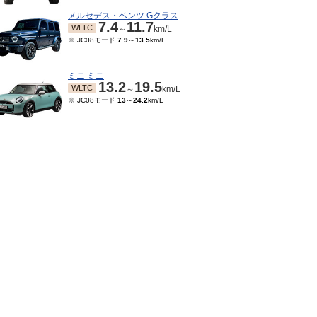
メルセデス・ベンツ Gクラス
7.4
11.7
WLTC
～
km/L
※ JC08モード
7.9
～
13.5
km/L
ミニ ミニ
13.2
19.5
WLTC
～
km/L
※ JC08モード
13
～
24.2
km/L