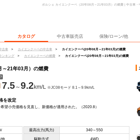
ポルシェ カイエンクーペ（20年08月～21年03月）の燃費 | 中古
カタログ
中古車販売店
保険/ローン/他
中古車
>
カイエンクーペの中古車
>
カイエンクーペ(20年08月～21年03月)の燃費
ランキング
>
カイエンクーペの燃費
>
カイエンクーペ(20年08月～21年03月)の燃費
月～21年03月）の燃費
？
7.5
9.2
～
km/L
※JC08モード 8.1～9.9km/L
格を改定
希望小売価格を見直し、新価格が適用された。（2020.8）
Ｖ
最高出力(馬力)
340～550
5/他
駆動方式
4WD