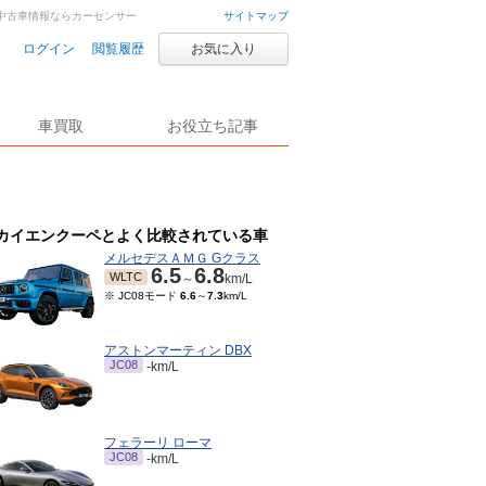
車・中古車情報ならカーセンサー
サイトマップ
ログイン
閲覧履歴
お気に入り
車買取
お役立ち記事
カイエンクーペとよく比較されている車
メルセデスＡＭＧ Gクラス
6.5
6.8
WLTC
～
km/L
※ JC08モード
6.6
～
7.3
km/L
アストンマーティン DBX
JC08
-km/L
フェラーリ ローマ
JC08
-km/L