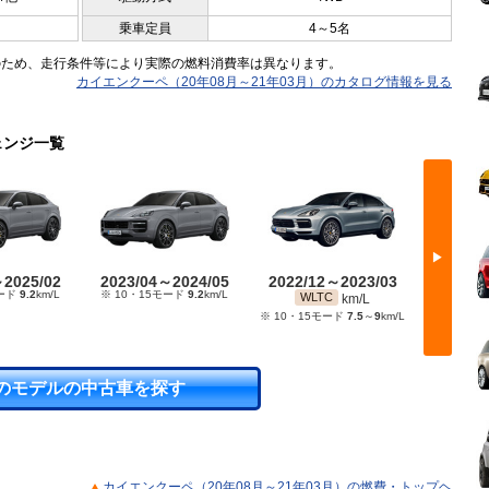
乗車定員
4～5名
のため、走行条件等により実際の燃料消費率は異なります。
カイエンクーペ（20年08月～21年03月）のカタログ情報を見る
ェンジ一覧
▶
～2025/02
2023/04～2024/05
2022/12～2023/03
2022/
モード
9.2
km/L
※ 10・15モード
9.2
km/L
WLTC
WL
km/L
※ 10・15モード
7.5
～
9
km/L
※ 10・1
のモデルの中古車を探す
カイエンクーペ（20年08月～21年03月）の燃費・トップヘ