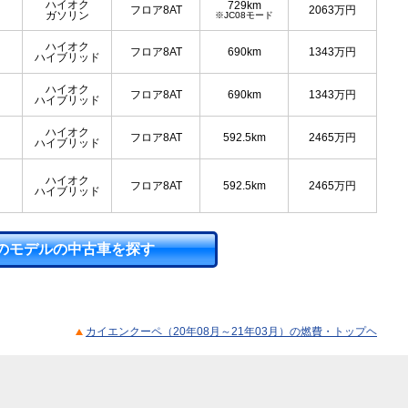
ハイオク
729km
フロア8AT
2063
万円
ガソリン
※JC08モード
ハイオク
フロア8AT
690km
1343
万円
ハイブリッド
ハイオク
フロア8AT
690km
1343
万円
ハイブリッド
ハイオク
フロア8AT
592.5km
2465
万円
ハイブリッド
ハイオク
フロア8AT
592.5km
2465
万円
ハイブリッド
のモデルの中古車を探す
カイエンクーペ（20年08月～21年03月）の燃費・トップヘ