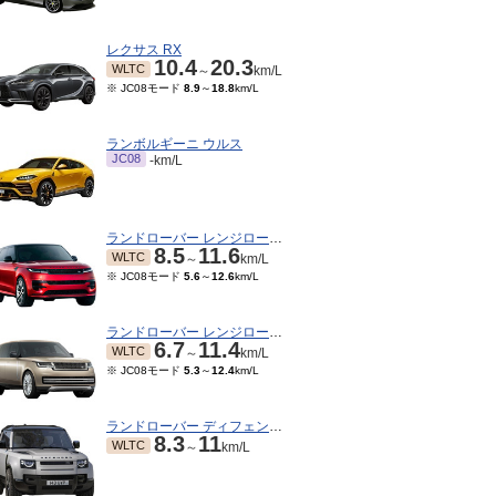
レクサス RX
10.4
20.3
WLTC
～
km/L
※ JC08モード
8.9
～
18.8
km/L
ランボルギーニ ウルス
JC08
-km/L
ランドローバー レンジローバースポーツ
8.5
11.6
WLTC
～
km/L
※ JC08モード
5.6
～
12.6
km/L
05～2022/11
2021/09～2022/04
2021/04～2021/08
201
※ 1
TC
WLTC
WLTC
km/L
km/L
km/L
5モード
8.6
～
9
km/L
※ 10・15モード
8.6
～
9
km/L
※ JC08モード
8.1
～
9.9
km/L
ランドローバー レンジローバー
6.7
11.4
WLTC
～
km/L
※ JC08モード
5.3
～
12.4
km/L
ランドローバー ディフェンダー
8.3
11
WLTC
～
km/L