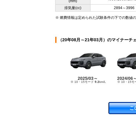
(mm)
排気量(cc)
2894～3996
※ 燃費情報は定められた試験条件の下での数値
（20年08月～21年03月）のマイナーチ
2025/03～
2024/06
※ 10・15モード
9.2
km/L
※ 10・15
こ