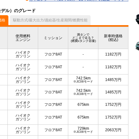
月モデル）のグレード
価格
駆動方式/最大出力/過給器/生産期間/燃費性能
満タンで
使用燃料
新車時価格
ミッション
どこまで走る？
エンジン
(税込)
(燃費xタンク容量)
ハイオク
フロア8AT
-
1182
万円
ガソリン
ハイオク
フロア8AT
-
1182
万円
ガソリン
ハイオク
742.5km
フロア8AT
1485
万円
ガソリン
※JC08モード
ハイオク
742.5km
フロア8AT
1485
万円
ガソリン
※JC08モード
ハイオク
フロア8AT
675km
1752
万円
ガソリン
ハイオク
フロア8AT
675km
1752
万円
ガソリン
ハイオク
729km
フロア8AT
2063
万円
ガソリン
※JC08モード