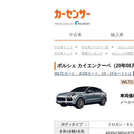
中古車
輸入車
中古車トップ
>
中古車メーカー一覧
>
ポルシェの
中古車トップ
>
燃費ランキング
>
ポルシェの燃費
ポルシェ カイエンクーペ（20年08
WLTCモード、JC08モード、10・15モードとは
WLTC
車両価
メーカー
ボディタイプ
クロカン・ＳＵ
全長x全幅x全高
4930x1985x167