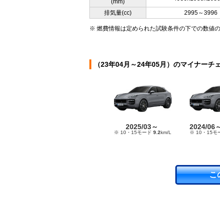
(mm)
排気量(cc)
2995～3996
※ 燃費情報は定められた試験条件の下での数値
（23年04月～24年05月）のマイナーチ
2025/03～
2024/06
※ 10・15モード
9.2
km/L
※ 10・15
こ