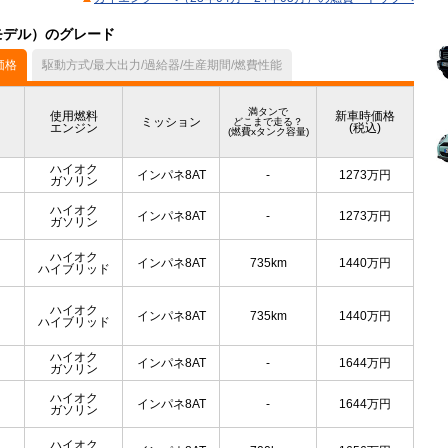
月モデル）のグレード
価格
駆動方式/最大出力/過給器/生産期間/燃費性能
満タンで
使用燃料
新車時価格
ミッション
どこまで走る？
エンジン
(税込)
(燃費xタンク容量)
ハイオク
インパネ8AT
-
1273
万円
ガソリン
ハイオク
インパネ8AT
-
1273
万円
ガソリン
ハイオク
インパネ8AT
735km
1440
万円
ハイブリッド
ハイオク
インパネ8AT
735km
1440
万円
ハイブリッド
ハイオク
インパネ8AT
-
1644
万円
ガソリン
ハイオク
インパネ8AT
-
1644
万円
ガソリン
ハイオク