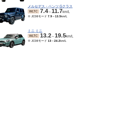
メルセデス・ベンツ Gクラス
7.4
11.7
WLTC
～
km/L
※ JC08モード
7.9
～
13.5
km/L
ミニ ミニ
13.2
19.5
WLTC
～
km/L
※ JC08モード
13
～
24.2
km/L