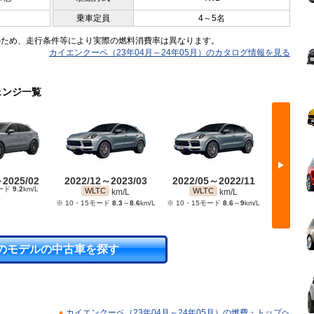
乗車定員
4～5名
のため、走行条件等により実際の燃料消費率は異なります。
カイエンクーペ（23年04月～24年05月）のカタログ情報を見る
ェンジ一覧
▶
～2025/02
2022/12～2023/03
2022/05～2022/11
2021/
モード
9.2
km/L
WLTC
WLTC
WL
km/L
km/L
※ 10・15モード
8.3
～
8.6
km/L
※ 10・15モード
8.6
～
9
km/L
※ 10・1
のモデルの中古車を探す
カイエンクーペ（23年04月～24年05月）の燃費・トップヘ