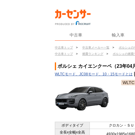
中古車
輸入車
中古車トップ
>
中古車メーカー一覧
>
ポルシェの
中古車トップ
>
燃費ランキング
>
ポルシェの燃費
ポルシェ カイエンクーペ（23年04
WLTCモード、JC08モード、10・15モードとは
WLTC
ボディタイプ
クロカン・ＳＵ
全長x全幅x全高
4930x1985x168