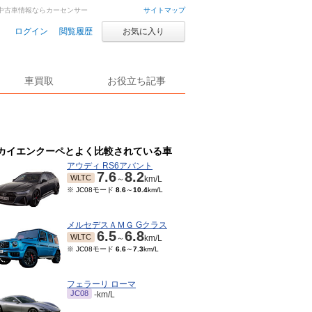
車・中古車情報ならカーセンサー
サイトマップ
ログイン
閲覧履歴
お気に入り
車買取
お役立ち記事
カイエンクーペとよく比較されている車
アウディ RS6アバント
7.6
8.2
WLTC
～
km/L
※ JC08モード
8.6
～
10.4
km/L
メルセデスＡＭＧ Gクラス
6.5
6.8
WLTC
～
km/L
※ JC08モード
6.6
～
7.3
km/L
フェラーリ ローマ
JC08
-km/L