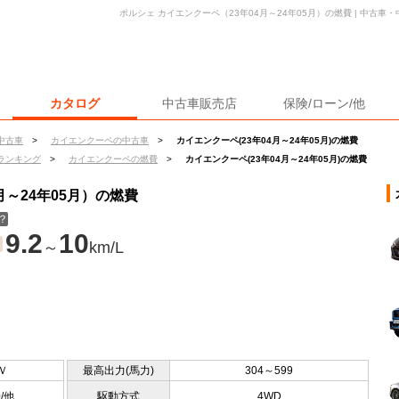
ポルシェ カイエンクーペ（23年04月～24年05月）の燃費 | 中古
カタログ
中古車販売店
保険/ローン/他
中古車
>
カイエンクーペの中古車
>
カイエンクーペ(23年04月～24年05月)の燃費
ランキング
>
カイエンクーペの燃費
>
カイエンクーペ(23年04月～24年05月)の燃費
月～24年05月）の燃費
？
9.2
10
～
km/L
Ｖ
最高出力(馬力)
304～599
0/他
駆動方式
4WD