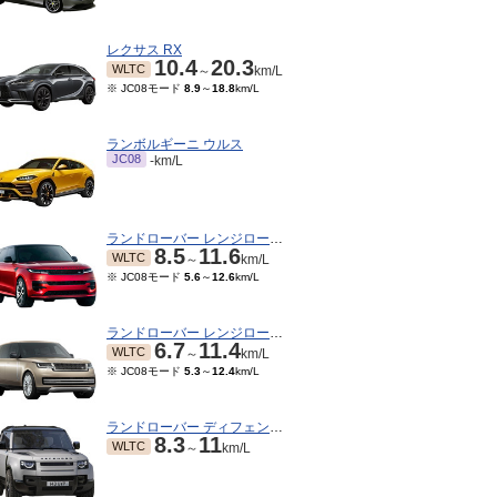
レクサス RX
10.4
20.3
WLTC
～
km/L
※ JC08モード
8.9
～
18.8
km/L
ランボルギーニ ウルス
JC08
-km/L
ランドローバー レンジローバースポーツ
8.5
11.6
WLTC
～
km/L
※ JC08モード
5.6
～
12.6
km/L
09～2022/04
2021/04～2021/08
2020/08～2021/03
201
※ 1
8.1
9.9
TC
WLTC
JC08
km/L
km/L
～
km/L
5モード
8.3
～
9
km/L
※ JC08モード
8.1
～
9.9
km/L
※ 10・15モード
7.9
km/L
ランドローバー レンジローバー
6.7
11.4
WLTC
～
km/L
※ JC08モード
5.3
～
12.4
km/L
ランドローバー ディフェンダー
8.3
11
WLTC
～
km/L