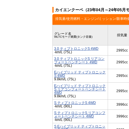
カイエンクーペ（23年04月～24年05
排気量/使用燃料・エンジン/ミッション/新車時
グレード名
排気量
WLTCモード燃費(タンク容量)
3.0 ティプトロニックS 4WD
2995cc
-km/L (75L)
3.0 ティプトロニックS リアコン
フォートベンチシート 4WD
2995cc
-km/L (75L)
Eハイブリッド ティプトロニック
S 4WD
2995cc
9.8km/L (75L)
Eハイブリッド ティプトロニック
S リアコンフォートベンチシート
2995cc
4WD
9.8km/L (75L)
S ティプトロニックS 4WD
3996cc
-km/L (90L)
S ティプトロニックS リアコンフ
ォートベンチシート 4WD
3996cc
-km/L (90L)
S Eハイブリッド ティプトロニッ