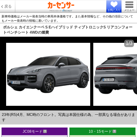
戻る
お気に入り
メニュー
新車時価格はメーカー発表当時の車両本体価格です。また基本情報など、その他の項目について
もメーカー発表時の情報に基いています。
ポルシェ カイエンクーペ S Eハイブリッド ティプトロニックS リアコンフォー
トベンチシート 4WDの燃費
1/3
23年(R5)4月、MC時のフロント。写真は本国仕様の為、一部異なる場合がありま
す
JC08モード
10・15モード