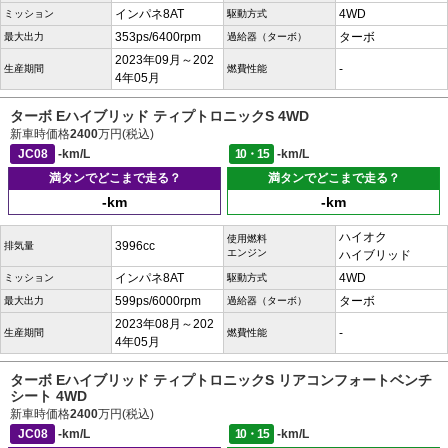
インパネ8AT
4WD
ミッション
駆動方式
353ps/6400rpm
ターボ
最大出力
過給器（ターボ）
2023年09月～202
-
生産期間
燃費性能
4年05月
ターボ Eハイブリッド ティプトロニックS 4WD
新車時価格
2400
万円(税込)
JC08
-km/L
10・15
-km/L
満タンでどこまで走る？
満タンでどこまで走る？
-km
-km
ハイオク
使用燃料
3996cc
排気量
エンジン
ハイブリッド
インパネ8AT
4WD
ミッション
駆動方式
599ps/6000rpm
ターボ
最大出力
過給器（ターボ）
2023年08月～202
-
生産期間
燃費性能
4年05月
ターボ Eハイブリッド ティプトロニックS リアコンフォートベンチ
シート 4WD
新車時価格
2400
万円(税込)
JC08
-km/L
10・15
-km/L