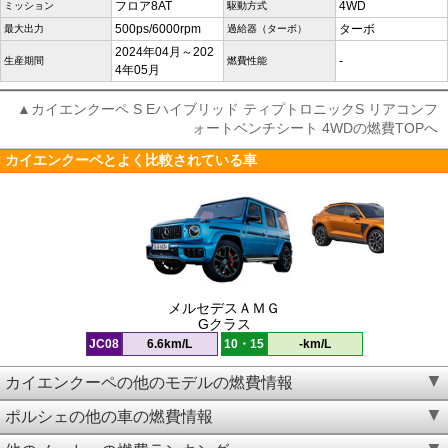
フロア8AT
4WD
ミッション
駆動方式
500ps/6000rpm
ターボ
最大出力
過給器（ターボ）
2024年04月～202
-
生産期間
燃費性能
4年05月
▲カイエンクーペ S Eハイブリッド ティプトロニックS リアコンフ
ォートベンチシート 4WDの燃費TOPへ
カイエンクーペとよく比較されている車
メルセデスＡＭＧ
Gクラス
JC08
6.6km/L
10・15
-km/L
カイエンクーペの他のモデルの燃費情報
ポルシェの他の車の燃費情報