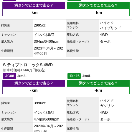
満タンでどこまで走る？
満タンでどこまで走る？
-km
-km
ハイオク
使用燃料
2995cc
排気量
エンジン
ハイブリッド
インパネ8AT
4WD
ミッション
駆動方式
304ps/6400rpm
ターボ
最大出力
過給器（ターボ）
2023年04月～202
-
生産期間
燃費性能
4年05月
S ティプトロニックS 4WD
新車時価格
1644
万円(税込)
JC08
-km/L
10・15
-km/L
満タンでどこまで走る？
満タンでどこまで走る？
-km
-km
ハイオク
使用燃料
3996cc
排気量
エンジン
ガソリン
インパネ8AT
4WD
ミッション
駆動方式
474ps/6000rpm
ターボ
最大出力
過給器（ターボ）
2023年04月～202
-
生産期間
燃費性能
4年05月