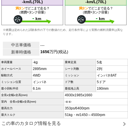
-km/L(70L)
-km/L(70L)
満タン
でどこまで走る？
満タン
でどこまで走る？
（燃費×タンク容量）
（燃費×タンク容量）
-
-
km
km
※燃費は定められた試験条件の下での数値のため、走行条件等により実際の燃料消費率は異な
ります。
中古車価格
---
1656
万円(税込)
新車時価格
-kg
5名
車両重量
乗車定員
2895mm
2列
ホイールベース
シート列数
4WD
インパネ8AT
駆動方式
ミッション
インパネ
5ドア
ミッション位置
ドア数
6.1m
190mm
最小回転半径
最低地上高
4930x1985x1660
全長x全幅x全高(mm)
-x-x-
室内 全長x全幅x全高(mm)
353ps/6400rpm
最高出力
51kg・m/1450～4500rpm
最大トルク
この車のカタログ情報を見る