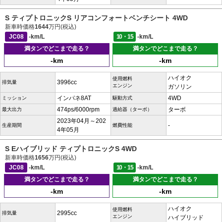
S ティプトロニックS リアコンフォートベンチシート 4WD
新車時価格
1644
万円(税込)
JC08
-km/L
10・15
-km/L
満タンでどこまで走る？
満タンでどこまで走る？
-km
-km
ハイオク
使用燃料
3996cc
排気量
エンジン
ガソリン
インパネ8AT
4WD
ミッション
駆動方式
474ps/6000rpm
ターボ
最大出力
過給器（ターボ）
2023年04月～202
-
生産期間
燃費性能
4年05月
S Eハイブリッド ティプトロニックS 4WD
新車時価格
1656
万円(税込)
JC08
-km/L
10・15
-km/L
満タンでどこまで走る？
満タンでどこまで走る？
-km
-km
ハイオク
使用燃料
2995cc
排気量
エンジン
ハイブリッド