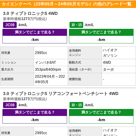
カイエンクーペ（23年09月～24年05月モデル）の他のグレード一覧
3.0 ティプトロニックS 4WD
新車時価格
1273
万円(税込)
JC08
-km/L
10・15
-km/L
満タンでどこまで走る？
満タンでどこまで走る？
-km
-km
ハイオク
使用燃料
2995cc
排気量
エンジン
ガソリン
インパネ8AT
4WD
ミッション
駆動方式
353ps/6400rpm
ターボ
最大出力
過給器（ターボ）
2023年04月～202
-
生産期間
燃費性能
4年05月
3.0 ティプトロニックS リアコンフォートベンチシート 4WD
新車時価格
1273
万円(税込)
JC08
-km/L
10・15
-km/L
満タンでどこまで走る？
満タンでどこまで走る？
-km
-km
ハイオク
使用燃料
2995cc
排気量
エンジン
ガソリン