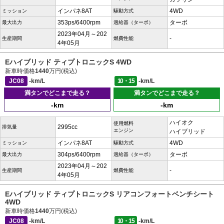
インパネ8AT
4WD
ミッション
駆動方式
353ps/6400rpm
ターボ
最大出力
過給器（ターボ）
2023年04月～202
-
生産期間
燃費性能
4年05月
Eハイブリッド ティプトロニックS 4WD
新車時価格
1440
万円(税込)
JC08
-km/L
10・15
-km/L
満タンでどこまで走る？
満タンでどこまで走る？
-km
-km
ハイオク
使用燃料
2995cc
排気量
エンジン
ハイブリッド
インパネ8AT
4WD
ミッション
駆動方式
304ps/6400rpm
ターボ
最大出力
過給器（ターボ）
2023年04月～202
-
生産期間
燃費性能
4年05月
Eハイブリッド ティプトロニックS リアコンフォートベンチシート
4WD
新車時価格
1440
万円(税込)
JC08
-km/L
10・15
-km/L