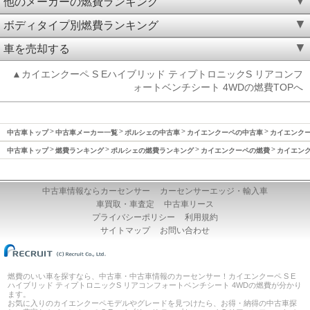
他のメーカーの燃費ランキング
ボディタイプ別燃費ランキング
車を売却する
▲カイエンクーペ S Eハイブリッド ティプトロニックS リアコンフ
ォートベンチシート 4WDの燃費TOPへ
中古車トップ
中古車メーカー一覧
ポルシェの中古車
カイエンクーペの中古車
カイエンクーペ
中古車トップ
燃費ランキング
ポルシェの燃費ランキング
カイエンクーペの燃費
カイエンク
中古車情報ならカーセンサー
カーセンサーエッジ・輸入車
車買取・車査定
中古車リース
プライバシーポリシー
利用規約
サイトマップ
お問い合わせ
燃費のいい車を探すなら、中古車・中古車情報のカーセンサー！カイエンクーペ S E
ハイブリッド ティプトロニックS リアコンフォートベンチシート 4WDの燃費が分かり
ます。
お気に入りのカイエンクーペモデルやグレードを見つけたら、お得・納得の中古車探