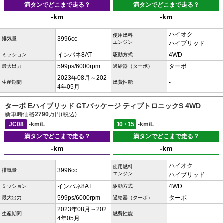
満タンでどこまで走る？
満タンでどこまで走る？
-km
-km
ハイオク
使用燃料
3996cc
排気量
エンジン
ハイブリッド
インパネ8AT
4WD
ミッション
駆動方式
599ps/6000rpm
ターボ
最大出力
過給器（ターボ）
2023年08月～202
-
生産期間
燃費性能
4年05月
ターボ Eハイブリッド GTパッケージ ティプトロニックS 4WD
新車時価格
2790
万円(税込)
JC08
-km/L
10・15
-km/L
満タンでどこまで走る？
満タンでどこまで走る？
-km
-km
ハイオク
使用燃料
3996cc
排気量
エンジン
ハイブリッド
インパネ8AT
4WD
ミッション
駆動方式
599ps/6000rpm
ターボ
最大出力
過給器（ターボ）
2023年08月～202
-
生産期間
燃費性能
4年05月