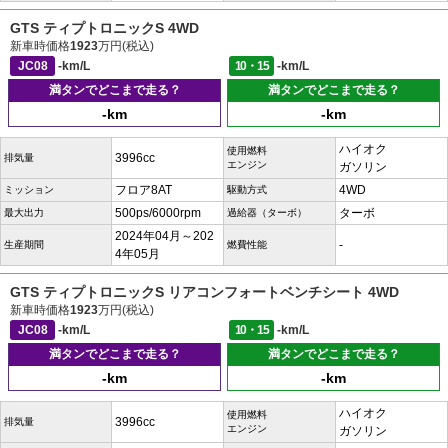
GTS ティプトロニックS 4WD
新車時価格
1923
万円(税込)
JC08
-km/L
10・15
-km/L
満タンでどこまで走る？
満タンでどこまで走る？
-km
-km
ハイオク
使用燃料
3996cc
排気量
エンジン
ガソリン
フロア8AT
4WD
ミッション
駆動方式
500ps/6000rpm
ターボ
最大出力
過給器（ターボ）
2024年04月～202
-
生産期間
燃費性能
4年05月
GTS ティプトロニックS リアコンフォートベンチシート 4WD
新車時価格
1923
万円(税込)
JC08
-km/L
10・15
-km/L
満タンでどこまで走る？
満タンでどこまで走る？
-km
-km
ハイオク
使用燃料
3996cc
排気量
エンジン
ガソリン