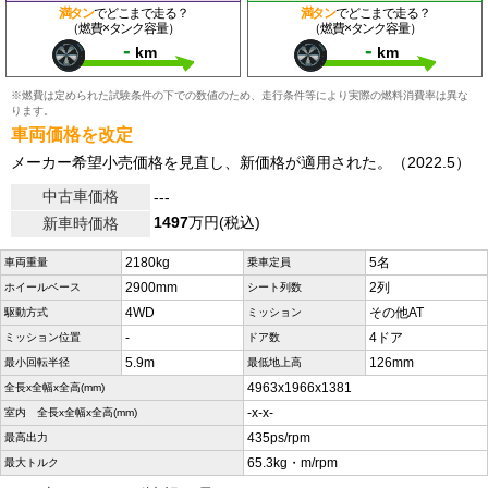
満タン
でどこまで走る？
満タン
でどこまで走る？
（燃費×タンク容量）
（燃費×タンク容量）
-
-
km
km
※燃費は定められた試験条件の下での数値のため、走行条件等により実際の燃料消費率は異な
ります。
車両価格を改定
メーカー希望小売価格を見直し、新価格が適用された。（2022.5）
中古車価格
---
1497
万円(税込)
新車時価格
2180kg
5名
車両重量
乗車定員
2900mm
2列
ホイールベース
シート列数
4WD
その他AT
駆動方式
ミッション
-
4ドア
ミッション位置
ドア数
5.9m
126mm
最小回転半径
最低地上高
4963x1966x1381
全長x全幅x全高(mm)
-x-x-
室内 全長x全幅x全高(mm)
435ps/rpm
最高出力
65.3kg・m/rpm
最大トルク