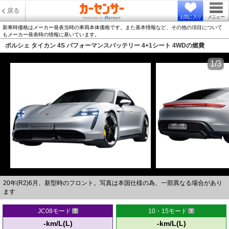
戻る
お気に入り
メニュー
新車時価格はメーカー発表当時の車両本体価格です。また基本情報など、その他の項目について
もメーカー発表時の情報に基いています。
ポルシェ タイカン 4S パフォーマンスバッテリー 4+1シート 4WDの燃費
1/3
20年(R2)6月、新型時のフロント。写真は本国仕様の為、一部異なる場合があり
ます
JC08モード
10・15モード
-km/L(L)
-km/L(L)