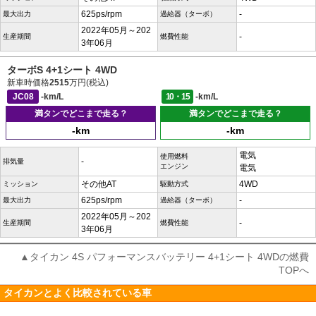
625ps/rpm
-
最大出力
過給器（ターボ）
2022年05月～202
-
生産期間
燃費性能
3年06月
ターボS 4+1シート 4WD
新車時価格
2515
万円(税込)
JC08
-km/L
10・15
-km/L
満タンでどこまで走る？
満タンでどこまで走る？
-km
-km
電気
使用燃料
-
排気量
エンジン
電気
その他AT
4WD
ミッション
駆動方式
625ps/rpm
-
最大出力
過給器（ターボ）
2022年05月～202
-
生産期間
燃費性能
3年06月
▲タイカン 4S パフォーマンスバッテリー 4+1シート 4WDの燃費
TOPへ
タイカンとよく比較されている車