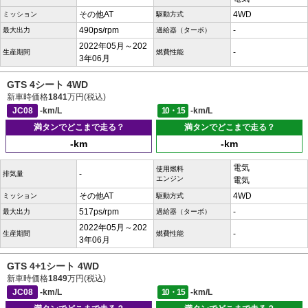
その他AT
4WD
ミッション
駆動方式
490ps/rpm
-
最大出力
過給器（ターボ）
2022年05月～202
-
生産期間
燃費性能
3年06月
GTS 4シート 4WD
新車時価格
1841
万円(税込)
JC08
-km/L
10・15
-km/L
満タンでどこまで走る？
満タンでどこまで走る？
-km
-km
電気
使用燃料
-
排気量
エンジン
電気
その他AT
4WD
ミッション
駆動方式
517ps/rpm
-
最大出力
過給器（ターボ）
2022年05月～202
-
生産期間
燃費性能
3年06月
GTS 4+1シート 4WD
新車時価格
1849
万円(税込)
JC08
-km/L
10・15
-km/L