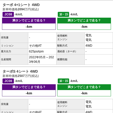
ターボ 4+1シート 4WD
新車時価格
2094
万円(税込)
JC08
-km/L
10・15
-km/L
満タンでどこまで走る？
満タンでどこまで走る？
-km
-km
電気
使用燃料
-
排気量
エンジン
電気
その他AT
4WD
ミッション
駆動方式
625ps/rpm
-
最大出力
過給器（ターボ）
2022年05月～202
-
生産期間
燃費性能
3年06月
ターボS 4シート 4WD
新車時価格
2507
万円(税込)
JC08
-km/L
10・15
-km/L
満タンでどこまで走る？
満タンでどこまで走る？
-km
-km
電気
使用燃料
-
排気量
エンジン
電気
その他AT
4WD
ミッション
駆動方式