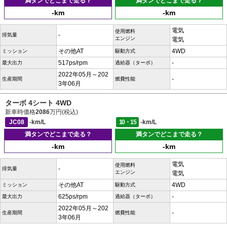
満タンでどこまで走る？
満タンでどこまで走る？
-km
-km
電気
使用燃料
-
排気量
エンジン
電気
その他AT
4WD
ミッション
駆動方式
517ps/rpm
-
最大出力
過給器（ターボ）
2022年05月～202
-
生産期間
燃費性能
3年06月
ターボ 4シート 4WD
新車時価格
2086
万円(税込)
JC08
-km/L
10・15
-km/L
満タンでどこまで走る？
満タンでどこまで走る？
-km
-km
電気
使用燃料
-
排気量
エンジン
電気
その他AT
4WD
ミッション
駆動方式
625ps/rpm
-
最大出力
過給器（ターボ）
2022年05月～202
-
生産期間
燃費性能
3年06月