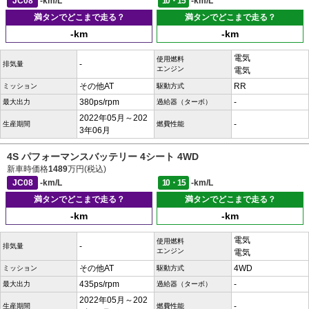
JC08
-km/L
10・15
-km/L
満タンでどこまで走る？
満タンでどこまで走る？
-km
-km
電気
使用燃料
-
排気量
エンジン
電気
その他AT
RR
ミッション
駆動方式
380ps/rpm
-
最大出力
過給器（ターボ）
2022年05月～202
-
生産期間
燃費性能
3年06月
4S パフォーマンスバッテリー 4シート 4WD
新車時価格
1489
万円(税込)
JC08
-km/L
10・15
-km/L
満タンでどこまで走る？
満タンでどこまで走る？
-km
-km
電気
使用燃料
-
排気量
エンジン
電気
その他AT
4WD
ミッション
駆動方式
435ps/rpm
-
最大出力
過給器（ターボ）
2022年05月～202
-
生産期間
燃費性能