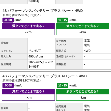
3年06月
4S パフォーマンスバッテリー プラス 4シート 4WD
新車時価格
1580.9
万円(税込)
JC08
-km/L
10・15
-km/L
満タンでどこまで走る？
満タンでどこまで走る？
-km
-km
電気
使用燃料
-
排気量
エンジン
電気
その他AT
4WD
ミッション
駆動方式
490ps/rpm
-
最大出力
過給器（ターボ）
2022年05月～202
-
生産期間
燃費性能
3年06月
4S パフォーマンスバッテリー プラス 4+1シート 4WD
新車時価格
1588.9
万円(税込)
JC08
-km/L
10・15
-km/L
満タンでどこまで走る？
満タンでどこまで走る？
-km
-km
電気
使用燃料
-
排気量
エンジン
電気