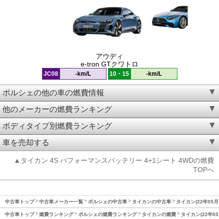
アウディ
e-tron GTクワトロ
JC08
-km/L
10・15
-km/L
ポルシェの他の車の燃費情報
他のメーカーの燃費ランキング
ボディタイプ別燃費ランキング
車を売却する
▲タイカン 4S パフォーマンスバッテリー 4+1シート 4WDの燃費
TOPへ
中古車トップ
中古車メーカー一覧
ポルシェの中古車
タイカンの中古車
タイカン(22年05月
中古車トップ
燃費ランキング
ポルシェの燃費ランキング
タイカンの燃費
タイカン(22年0