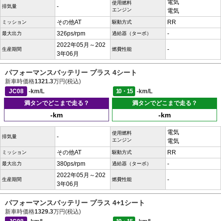
電気
使用燃料
-
排気量
エンジン
電気
その他AT
RR
ミッション
駆動方式
326ps/rpm
-
最大出力
過給器（ターボ）
2022年05月～202
-
生産期間
燃費性能
3年06月
パフォーマンスバッテリー プラス 4シート
新車時価格
1321.3
万円(税込)
JC08
-km/L
10・15
-km/L
満タンでどこまで走る？
満タンでどこまで走る？
-km
-km
電気
使用燃料
-
排気量
エンジン
電気
その他AT
RR
ミッション
駆動方式
380ps/rpm
-
最大出力
過給器（ターボ）
2022年05月～202
-
生産期間
燃費性能
3年06月
パフォーマンスバッテリー プラス 4+1シート
新車時価格
1329.3
万円(税込)