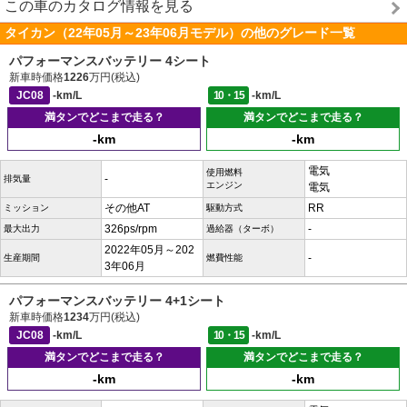
この車のカタログ情報を見る
タイカン（22年05月～23年06月モデル）の他のグレード一覧
パフォーマンスバッテリー 4シート
新車時価格
1226
万円(税込)
JC08
-km/L
10・15
-km/L
満タンでどこまで走る？
満タンでどこまで走る？
-km
-km
電気
使用燃料
-
排気量
エンジン
電気
その他AT
RR
ミッション
駆動方式
326ps/rpm
-
最大出力
過給器（ターボ）
2022年05月～202
-
生産期間
燃費性能
3年06月
パフォーマンスバッテリー 4+1シート
新車時価格
1234
万円(税込)
JC08
-km/L
10・15
-km/L
満タンでどこまで走る？
満タンでどこまで走る？
-km
-km