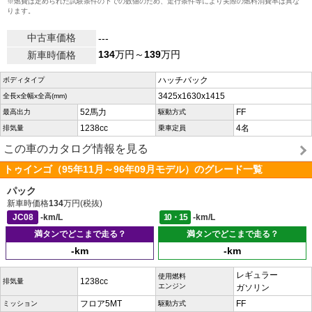
※燃費は定められた試験条件の下での数値のため、走行条件等により実際の燃料消費率は異な
ります。
中古車価格
---
134
万円～
139
万円
新車時価格
ハッチバック
ボディタイプ
3425x1630x1415
全長x全幅x全高(mm)
52馬力
FF
最高出力
駆動方式
1238cc
4名
排気量
乗車定員
この車のカタログ情報を見る
トゥインゴ（95年11月～96年09月モデル）のグレード一覧
パック
新車時価格
134
万円(税抜)
JC08
-km/L
10・15
-km/L
満タンでどこまで走る？
満タンでどこまで走る？
-km
-km
レギュラー
使用燃料
1238cc
排気量
エンジン
ガソリン
フロア5MT
FF
ミッション
駆動方式