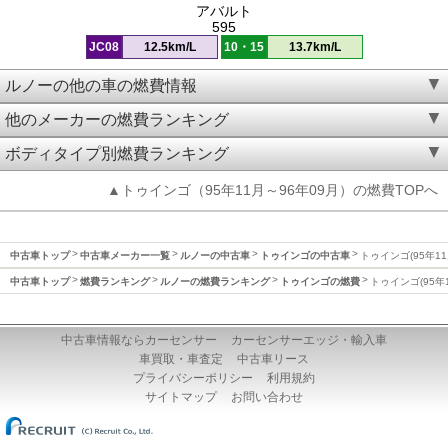
アバルト
595
JC08
12.5km/L
10・15
13.7km/L
ルノーの他の車の燃費情報
他のメーカーの燃費ランキング
ボディタイプ別燃費ランキング
▲トゥインゴ（95年11月～96年09月）の燃費TOPへ
中古車トップ
中古車メーカー一覧
ルノーの中古車
トゥインゴの中古車
トゥインゴ(95年11
中古車トップ
燃費ランキング
ルノーの燃費ランキング
トゥインゴの燃費
トゥインゴ(95年
中古車情報ならカーセンサー
カーセンサーエッジ・輸入車
車買取・車査定
中古車リース
プライバシーポリシー
利用規約
サイトマップ
お問い合わせ