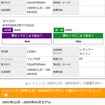
52ps/5300rpm
-
最大出力
過給器（ターボ）
1995年11月～199
-
生産期間
燃費性能
6年09月
イージー
新車時価格
139
万円(税抜)
JC08
-km/L
10・15
-km/L
満タンでどこまで走る？
満タンでどこまで走る？
-km
-km
レギュラー
使用燃料
1238cc
排気量
エンジン
ガソリン
フロア5AT
FF
ミッション
駆動方式
52ps/5300rpm
-
最大出力
過給器（ターボ）
1995年11月～199
-
生産期間
燃費性能
6年09月
▲トゥインゴ（95年11月～96年09月）の燃費TOPへ
トゥインゴ（95年11月～96年09月モデル）の他のマイナーチェンジ
一覧
2001年12月～2003年04月モデル