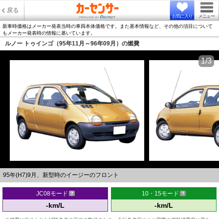
戻る
お気に入り
メニュー
新車時価格はメーカー発表当時の車両本体価格です。また基本情報など、その他の項目について
もメーカー発表時の情報に基いています。
ルノー トゥインゴ（95年11月～96年09月）の燃費
1/3
95年(H7)9月、新型時のイージーのフロント
JC08モード
10・15モード
-km/L
-km/L