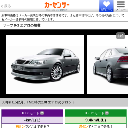
戻る
お気に入り
メニュー
新車時価格はメーカー発表当時の車両本体価格です。また基本情報など、その他の項目について
もメーカー発表時の情報に基いています。
サーブ 9-3 エアロの燃費
1/4
03年(H15)2月、FMC時の2.0t エアロのフロント
JC08モード
10・15モード
-km/L(L)
9.4km/L(L)
満タン
でどこまで走る？
満タン
でどこまで走る？