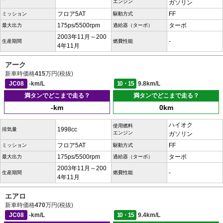
エンジン
ガソリン
フロア5AT
FF
ミッション
駆動方式
175ps/5500rpm
ターボ
最大出力
過給器（ターボ）
2003年11月～200
-
生産期間
燃費性能
4年11月
アーク
新車時価格
415
万円(税抜)
JC08
-km/L
10・15
9.8km/L
満タンでどこまで走る？
満タンでどこまで走る？
-km
0km
ハイオク
使用燃料
1998cc
排気量
エンジン
ガソリン
フロア5AT
FF
ミッション
駆動方式
175ps/5500rpm
ターボ
最大出力
過給器（ターボ）
2003年11月～200
-
生産期間
燃費性能
4年11月
エアロ
新車時価格
470
万円(税抜)
JC08
-km/L
10・15
9.4km/L