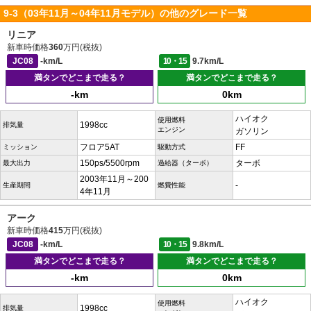
9-3（03年11月～04年11月モデル）の他のグレード一覧
リニア
新車時価格
360
万円(税抜)
JC08
-km/L
10・15
9.7km/L
満タンでどこまで走る？
満タンでどこまで走る？
-km
0km
ハイオク
使用燃料
1998cc
排気量
エンジン
ガソリン
フロア5AT
FF
ミッション
駆動方式
150ps/5500rpm
ターボ
最大出力
過給器（ターボ）
2003年11月～200
-
生産期間
燃費性能
4年11月
アーク
新車時価格
415
万円(税抜)
JC08
-km/L
10・15
9.8km/L
満タンでどこまで走る？
満タンでどこまで走る？
-km
0km
ハイオク
使用燃料
1998cc
排気量