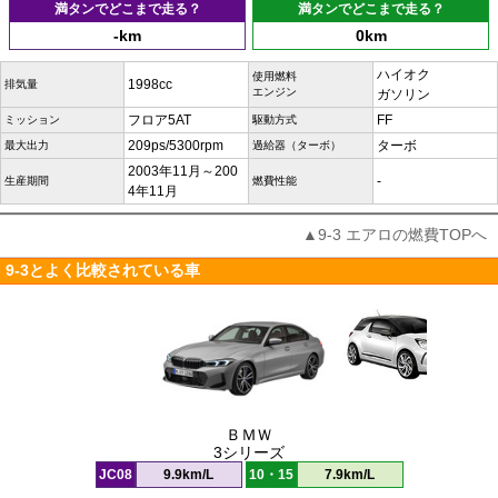
満タンでどこまで走る？
満タンでどこまで走る？
-km
0km
ハイオク
使用燃料
1998cc
排気量
エンジン
ガソリン
フロア5AT
FF
ミッション
駆動方式
209ps/5300rpm
ターボ
最大出力
過給器（ターボ）
2003年11月～200
-
生産期間
燃費性能
4年11月
▲9-3 エアロの燃費TOPへ
9-3とよく比較されている車
ＢＭＷ
3シリーズ
JC08
9.9km/L
10・15
7.9km/L