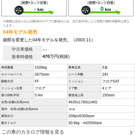
（燃費×タンク容量）
（燃費×タンク容量）
-
0
km
km
※燃費は定められた試験条件の下での数値のため、走行条件等により実際の燃料消費率は異な
ります。
04年モデル発売
細部を変更した04年モデルを発売。（2003.11）
中古車価格
---
470
万円(税抜)
新車時価格
1500kg
5名
車両重量
乗車定員
2675mm
2列
ホイールベース
シート列数
FF
フロア5AT
駆動方式
ミッション
フロア
4ドア
ミッション位置
ドア数
5.4m
150mm
最小回転半径
最低地上高
4635x1760x1465
全長x全幅x全高(mm)
-x-x-
室内 全長x全幅x全高(mm)
209ps/5300rpm
最高出力
30.6kg・m/2500rpm
最大トルク
この車のカタログ情報を見る