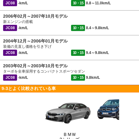
JC08
-km/L
10・15
8.8～11.0km/L
2006年02月～2007年10月モデル
新エンジンの搭載
JC08
-km/L
10・15
8.4～9.8km/L
2004年12月～2006年01月モデル
装備の見直し価格を引き下げ
JC08
-km/L
10・15
9.4～9.8km/L
2003年02月～2003年10月モデル
ターボを全車採用するコンパクトスポーツセダン
JC08
-km/L
10・15
9.8km/L
9-3とよく比較されている車
ＢＭＷ