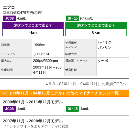
エアロ
新車時価格
470
万円(税抜)
JC08
-km/L
10・15
9.4km/L
満タンでどこまで走る？
満タンでどこまで走る？
-km
0km
ハイオク
使用燃料
1998cc
排気量
エンジン
ガソリン
フロア5AT
FF
ミッション
駆動方式
209ps/5300rpm
ターボ
最大出力
過給器（ターボ）
2003年11月～200
-
生産期間
燃費性能
4年11月
▲9-3（03年11月～04年11月）の燃費TOPへ
9-3（03年11月～04年11月モデル）の他のマイナーチェンジ一覧
2009年01月～2011年12月モデル
JC08
-km/L
10・15
-km/L
2007年11月～2008年12月モデル
フロントデザインをよりスポーティに変更