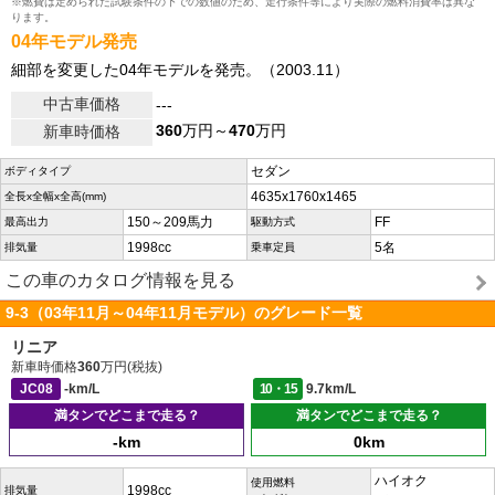
※燃費は定められた試験条件の下での数値のため、走行条件等により実際の燃料消費率は異な
ります。
04年モデル発売
細部を変更した04年モデルを発売。（2003.11）
中古車価格
---
360
万円～
470
万円
新車時価格
セダン
ボディタイプ
4635x1760x1465
全長x全幅x全高(mm)
150～209馬力
FF
最高出力
駆動方式
1998cc
5名
排気量
乗車定員
この車のカタログ情報を見る
9-3（03年11月～04年11月モデル）のグレード一覧
リニア
新車時価格
360
万円(税抜)
JC08
-km/L
10・15
9.7km/L
満タンでどこまで走る？
満タンでどこまで走る？
-km
0km
ハイオク
使用燃料
1998cc
排気量