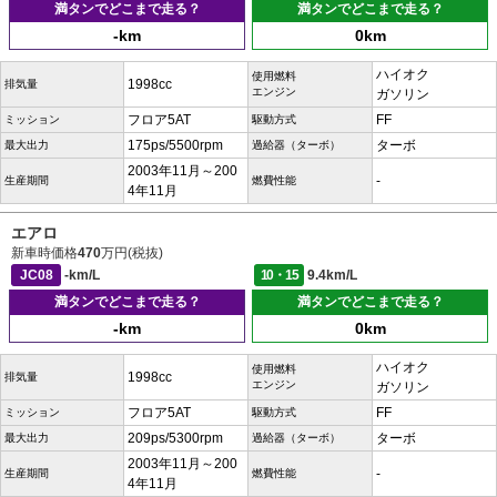
満タンでどこまで走る？
満タンでどこまで走る？
-km
0km
ハイオク
使用燃料
1998cc
排気量
エンジン
ガソリン
フロア5AT
FF
ミッション
駆動方式
175ps/5500rpm
ターボ
最大出力
過給器（ターボ）
2003年11月～200
-
生産期間
燃費性能
4年11月
エアロ
新車時価格
470
万円(税抜)
JC08
-km/L
10・15
9.4km/L
満タンでどこまで走る？
満タンでどこまで走る？
-km
0km
ハイオク
使用燃料
1998cc
排気量
エンジン
ガソリン
フロア5AT
FF
ミッション
駆動方式
209ps/5300rpm
ターボ
最大出力
過給器（ターボ）
2003年11月～200
-
生産期間
燃費性能
4年11月