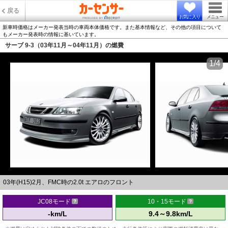
戻る
お気に入り
メニュー
新車時価格はメーカー発表当時の車両本体価格です。また基本情報など、その他の項目について
もメーカー発表時の情報に基いています。
サーブ 9-3（03年11月～04年11月）の燃費
1/4
03年(H15)2月、FMC時の2.0t エアロのフロント
JC08モード
10・15モード
-km/L
9.4～9.8km/L