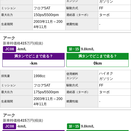
エンジン
ガソリン
フロア5AT
FF
ミッション
駆動方式
150ps/5500rpm
ターボ
最大出力
過給器（ターボ）
2003年11月～200
-
生産期間
燃費性能
4年11月
アーク
新車時価格
415
万円(税抜)
JC08
-km/L
10・15
9.8km/L
満タンでどこまで走る？
満タンでどこまで走る？
-km
0km
ハイオク
使用燃料
1998cc
排気量
エンジン
ガソリン
フロア5AT
FF
ミッション
駆動方式
175ps/5500rpm
ターボ
最大出力
過給器（ターボ）
2003年11月～200
-
生産期間
燃費性能
4年11月
アーク
新車時価格
415
万円(税抜)
JC08
-km/L
10・15
9.8km/L