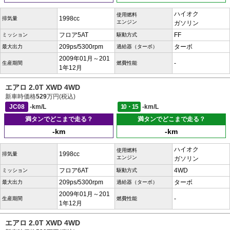
ハイオク
使用燃料
1998cc
排気量
エンジン
ガソリン
フロア5AT
FF
ミッション
駆動方式
209ps/5300rpm
ターボ
最大出力
過給器（ターボ）
2009年01月～201
-
生産期間
燃費性能
1年12月
エアロ 2.0T XWD 4WD
新車時価格
529
万円(税込)
JC08
-km/L
10・15
-km/L
満タンでどこまで走る？
満タンでどこまで走る？
-km
-km
ハイオク
使用燃料
1998cc
排気量
エンジン
ガソリン
フロア6AT
4WD
ミッション
駆動方式
209ps/5300rpm
ターボ
最大出力
過給器（ターボ）
2009年01月～201
-
生産期間
燃費性能
1年12月
エアロ 2.0T XWD 4WD