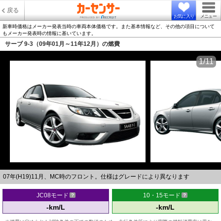
戻る
お気に入り
メニュー
新車時価格はメーカー発表当時の車両本体価格です。また基本情報など、その他の項目について
もメーカー発表時の情報に基いています。
サーブ 9-3（09年01月～11年12月）の燃費
1/11
07年(H19)11月、MC時のフロント。仕様はグレードにより異なります
JC08モード
10・15モード
-km/L
-km/L