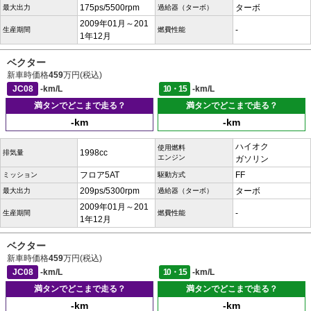
175ps/5500rpm
ターボ
最大出力
過給器（ターボ）
2009年01月～201
-
生産期間
燃費性能
1年12月
ベクター
新車時価格
459
万円(税込)
JC08
-km/L
10・15
-km/L
満タンでどこまで走る？
満タンでどこまで走る？
-km
-km
ハイオク
使用燃料
1998cc
排気量
エンジン
ガソリン
フロア5AT
FF
ミッション
駆動方式
209ps/5300rpm
ターボ
最大出力
過給器（ターボ）
2009年01月～201
-
生産期間
燃費性能
1年12月
ベクター
新車時価格
459
万円(税込)
JC08
-km/L
10・15
-km/L
満タンでどこまで走る？
満タンでどこまで走る？
-km
-km