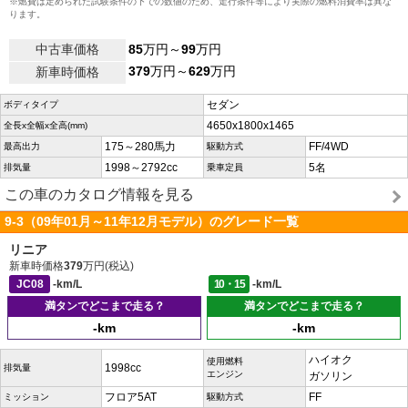
※燃費は定められた試験条件の下での数値のため、走行条件等により実際の燃料消費率は異な
ります。
中古車価格
85
万円～
99
万円
379
万円～
629
万円
新車時価格
セダン
ボディタイプ
4650x1800x1465
全長x全幅x全高(mm)
175～280馬力
FF/4WD
最高出力
駆動方式
1998～2792cc
5名
排気量
乗車定員
この車のカタログ情報を見る
9-3（09年01月～11年12月モデル）のグレード一覧
リニア
新車時価格
379
万円(税込)
JC08
-km/L
10・15
-km/L
満タンでどこまで走る？
満タンでどこまで走る？
-km
-km
ハイオク
使用燃料
1998cc
排気量
エンジン
ガソリン
フロア5AT
FF
ミッション
駆動方式