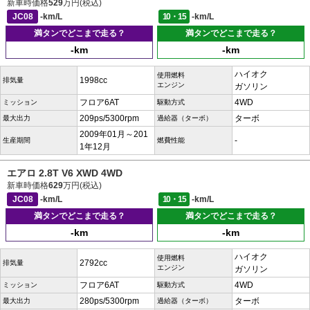
新車時価格
529
万円(税込)
JC08
-km/L
10・15
-km/L
満タンでどこまで走る？
満タンでどこまで走る？
-km
-km
ハイオク
使用燃料
1998cc
排気量
エンジン
ガソリン
フロア6AT
4WD
ミッション
駆動方式
209ps/5300rpm
ターボ
最大出力
過給器（ターボ）
2009年01月～201
-
生産期間
燃費性能
1年12月
エアロ 2.8T V6 XWD 4WD
新車時価格
629
万円(税込)
JC08
-km/L
10・15
-km/L
満タンでどこまで走る？
満タンでどこまで走る？
-km
-km
ハイオク
使用燃料
2792cc
排気量
エンジン
ガソリン
フロア6AT
4WD
ミッション
駆動方式
280ps/5300rpm
ターボ
最大出力
過給器（ターボ）