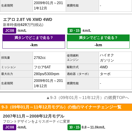
2009年01月～201
-
生産期間
燃費性能
1年12月
エアロ 2.8T V6 XWD 4WD
新車時価格
629
万円(税込)
JC08
-km/L
10・15
-km/L
満タンでどこまで走る？
満タンでどこまで走る？
-km
-km
ハイオク
使用燃料
2792cc
排気量
エンジン
ガソリン
フロア6AT
4WD
ミッション
駆動方式
280ps/5300rpm
ターボ
最大出力
過給器（ターボ）
2009年01月～201
-
生産期間
燃費性能
1年12月
▲9-3（09年01月～11年12月）の燃費TOPへ
9-3（09年01月～11年12月モデル）の他のマイナーチェンジ一覧
2007年11月～2008年12月モデル
フロントデザインをよりスポーティに変更
JC08
-km/L
10・15
8.8～11.0km/L