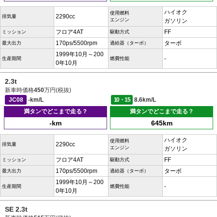
ハイオク
使用燃料
2290cc
排気量
エンジン
ガソリン
フロア4AT
FF
ミッション
駆動方式
170ps/5500rpm
ターボ
最大出力
過給器（ターボ）
1999年10月～200
-
生産期間
燃費性能
0年10月
2.3t
新車時価格
450
万円(税抜)
JC08
-km/L
10・15
8.6km/L
満タンでどこまで走る？
満タンでどこまで走る？
-km
645km
ハイオク
使用燃料
2290cc
排気量
エンジン
ガソリン
フロア4AT
FF
ミッション
駆動方式
170ps/5500rpm
ターボ
最大出力
過給器（ターボ）
1999年10月～200
-
生産期間
燃費性能
0年10月
SE 2.3t