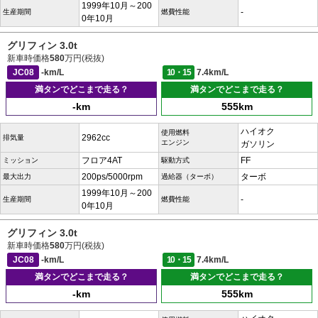
1999年10月～200
-
生産期間
燃費性能
0年10月
グリフィン 3.0t
新車時価格
580
万円(税抜)
JC08
-km/L
10・15
7.4km/L
満タンでどこまで走る？
満タンでどこまで走る？
-km
555km
ハイオク
使用燃料
2962cc
排気量
エンジン
ガソリン
フロア4AT
FF
ミッション
駆動方式
200ps/5000rpm
ターボ
最大出力
過給器（ターボ）
1999年10月～200
-
生産期間
燃費性能
0年10月
グリフィン 3.0t
新車時価格
580
万円(税抜)
JC08
-km/L
10・15
7.4km/L
満タンでどこまで走る？
満タンでどこまで走る？
-km
555km