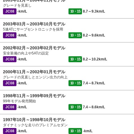
2003年11月～2004年11月モデル
グレードを見直し
JC08
-km/L
10・15
8.7～9.3km/L
2003年03月～2003年10月モデル
5速ATにサーブセントロニックを採用
JC08
-km/L
10・15
8.2～9.6km/L
2002年02月～2003年02月モデル
安全装備の向上や5ATの設定
JC08
-km/L
10・15
8.2～10.2km/L
2000年11月～2002年01月モデル
グレードの見直しとエンジン出力の向上
JC08
-km/L
10・15
7.4～8.7km/L
1998年11月～1999年09月モデル
99年モデル発売開始
JC08
-km/L
10・15
7.4～8.6km/L
1997年10月～1998年10月モデル
ダイナミックな走りのプレミアムセダン
JC08
-km/L
10・15
-km/L