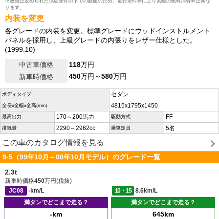
※燃費は定められた試験条件の下での数値のため、走行条件等により実際の燃料消費率は異な
ります。
内装を変更
各グレードの内装を変更。標準グレードにウッドインストルメント
パネルを採用し、上級グレードの内張りをレザー仕様とした。
(1999.10)
中古車価格
118
万円
450
万円～
580
万円
新車時価格
セダン
ボディタイプ
4815x1795x1450
全長x全幅x全高(mm)
170～200馬力
FF
最高出力
駆動方式
2290～2962cc
5名
排気量
乗車定員
この車のカタログ情報を見る
9-5（99年10月～00年10月モデル）のグレード一覧
2.3t
新車時価格
450
万円(税抜)
JC08
-km/L
10・15
8.6km/L
満タンでどこまで走る？
満タンでどこまで走る？
-km
645km