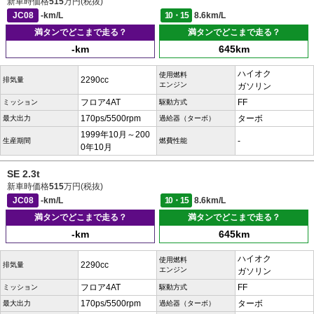
新車時価格
515
万円(税抜)
JC08
-km/L
10・15
8.6km/L
満タンでどこまで走る？
満タンでどこまで走る？
-km
645km
ハイオク
使用燃料
2290cc
排気量
エンジン
ガソリン
フロア4AT
FF
ミッション
駆動方式
170ps/5500rpm
ターボ
最大出力
過給器（ターボ）
1999年10月～200
-
生産期間
燃費性能
0年10月
SE 2.3t
新車時価格
515
万円(税抜)
JC08
-km/L
10・15
8.6km/L
満タンでどこまで走る？
満タンでどこまで走る？
-km
645km
ハイオク
使用燃料
2290cc
排気量
エンジン
ガソリン
フロア4AT
FF
ミッション
駆動方式
170ps/5500rpm
ターボ
最大出力
過給器（ターボ）