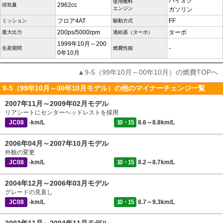
ハイオク
使用燃料
2962cc
排気量
エンジン
ガソリン
フロア4AT
FF
ミッション
駆動方式
200ps/5000rpm
ターボ
最大出力
過給器（ターボ）
1999年10月～200
-
生産期間
燃費性能
0年10月
▲9-5（99年10月～00年10月）の燃費TOPへ
9-5（99年10月～00年10月モデル）の他のマイナーチェンジ一覧
2007年11月～2009年02月モデル
リアシートにセンターヘッドレストを採用
JC08
-km/L
10・15
8.6～8.8km/L
2006年04月～2007年10月モデル
外観の変更
JC08
-km/L
10・15
8.2～8.7km/L
2004年12月～2006年03月モデル
グレードの見直し
JC08
-km/L
10・15
8.7～9.3km/L