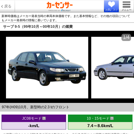
戻る
お気に入り
メニュー
新車時価格はメーカー発表当時の車両本体価格です。また基本情報など、その他の項目について
もメーカー発表時の情報に基いています。
サーブ 9-5（99年10月～00年10月）の燃費
1/4
97年(H09)10月、新型時の2.3 tのフロント
JC08モード
10・15モード
-km/L
7.4～8.6km/L