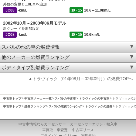
外観の変更と1.8L車を追加
JC08
-km/L
10・15
10.6～11.0km/L
2002年10月～2003年06月モデル
新グレードを追加設定
JC08
-km/L
10・15
10.6km/L
スバルの他の車の燃費情報
他のメーカーの燃費ランキング
ボディタイプ別燃費ランキング
▲トラヴィック（01年08月～02年09月）の燃費TOPへ
中古車トップ
中古車メーカー一覧
スバルの中古車
トラヴィックの中古車
トラヴィック(01
中古車トップ
燃費ランキング
スバルの燃費ランキング
トラヴィックの燃費
トラヴィック(0
中古車情報ならカーセンサー
カーセンサーエッジ・輸入車
車買取・車査定
中古車リース
プライバシーポリシー
利用規約