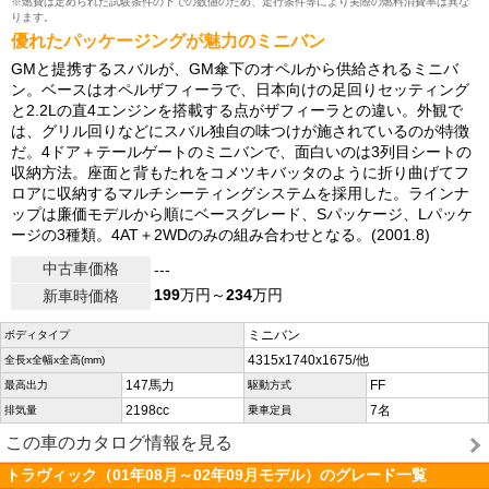
※燃費は定められた試験条件の下での数値のため、走行条件等により実際の燃料消費率は異な
ります。
優れたパッケージングが魅力のミニバン
GMと提携するスバルが、GM傘下のオペルから供給されるミニバ
ン。ベースはオペルザフィーラで、日本向けの足回りセッティング
と2.2Lの直4エンジンを搭載する点がザフィーラとの違い。外観で
は、グリル回りなどにスバル独自の味つけが施されているのが特徴
だ。4ドア＋テールゲートのミニバンで、面白いのは3列目シートの
収納方法。座面と背もたれをコメツキバッタのように折り曲げてフ
ロアに収納するマルチシーティングシステムを採用した。ラインナ
ップは廉価モデルから順にベースグレード、Sパッケージ、Lパッケ
ージの3種類。4AT＋2WDのみの組み合わせとなる。(2001.8)
中古車価格
---
199
万円～
234
万円
新車時価格
ミニバン
ボディタイプ
4315x1740x1675/他
全長x全幅x全高(mm)
147馬力
FF
最高出力
駆動方式
2198cc
7名
排気量
乗車定員
この車のカタログ情報を見る
トラヴィック（01年08月～02年09月モデル）のグレード一覧