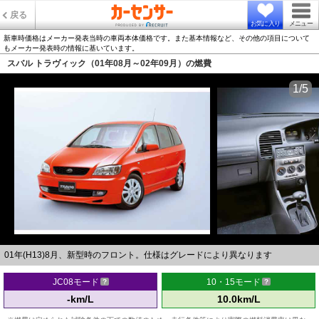
戻る
お気に入り
メニュー
新車時価格はメーカー発表当時の車両本体価格です。また基本情報など、その他の項目について
もメーカー発表時の情報に基いています。
スバル トラヴィック（01年08月～02年09月）の燃費
1/5
01年(H13)8月、新型時のフロント。仕様はグレードにより異なります
JC08モード
10・15モード
-km/L
10.0km/L