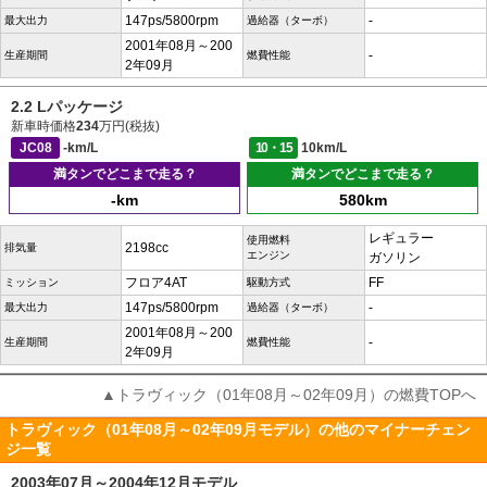
147ps/5800rpm
-
最大出力
過給器（ターボ）
2001年08月～200
-
生産期間
燃費性能
2年09月
2.2 Lパッケージ
新車時価格
234
万円(税抜)
JC08
-km/L
10・15
10km/L
満タンでどこまで走る？
満タンでどこまで走る？
-km
580km
レギュラー
使用燃料
2198cc
排気量
エンジン
ガソリン
フロア4AT
FF
ミッション
駆動方式
147ps/5800rpm
-
最大出力
過給器（ターボ）
2001年08月～200
-
生産期間
燃費性能
2年09月
▲トラヴィック（01年08月～02年09月）の燃費TOPへ
トラヴィック（01年08月～02年09月モデル）の他のマイナーチェン
ジ一覧
2003年07月～2004年12月モデル