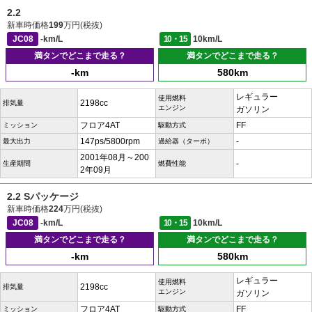
2.2
新車時価格
199
万円(税抜)
JC08
-km/L
10・15
10km/L
満タンでどこまで走る？
満タンでどこまで走る？
-km
580km
レギュラー
使用燃料
2198cc
排気量
エンジン
ガソリン
フロア4AT
FF
ミッション
駆動方式
147ps/5800rpm
-
最大出力
過給器（ターボ）
2001年08月～200
-
生産期間
燃費性能
2年09月
2.2 Sパッケージ
新車時価格
224
万円(税抜)
JC08
-km/L
10・15
10km/L
満タンでどこまで走る？
満タンでどこまで走る？
-km
580km
レギュラー
使用燃料
2198cc
排気量
エンジン
ガソリン
フロア4AT
FF
ミッション
駆動方式