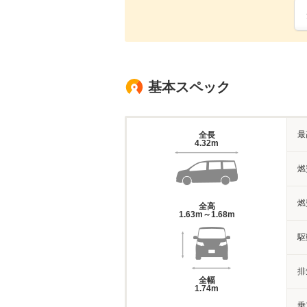
基本スペック
最
全長
4.32m
燃
燃
全高
1.63m～1.68m
駆
排
全幅
1.74m
乗