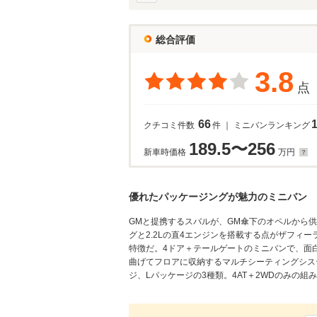
総合評価
3.8
点
66
クチコミ件数
件 ｜ ミニバンランキング
189.5〜256
新車時価格
万円
優れたパッケージングが魅力のミニバン
GMと提携するスバルが、GM傘下のオペルから
グと2.2Lの直4エンジンを搭載する点がザフィ
特徴だ。4ドア＋テールゲートのミニバンで、面
曲げてフロアに収納するマルチシーティングシス
ジ、Lパッケージの3種類。4AT＋2WDのみの組み合