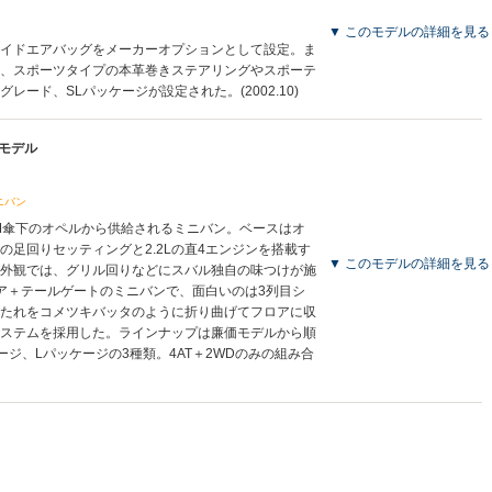
▼ このモデルの詳細を見る
イドエアバッグをメーカーオプションとして設定。ま
、スポーツタイプの本革巻きステアリングやスポーテ
レード、SLパッケージが設定された。(2002.10)
産モデル
ニバン
M傘下のオペルから供給されるミニバン。ベースはオ
の足回りセッティングと2.2Lの直4エンジンを搭載す
▼ このモデルの詳細を見る
外観では、グリル回りなどにスバル独自の味つけが施
ア＋テールゲートのミニバンで、面白いのは3列目シ
たれをコメツキバッタのように折り曲げてフロアに収
ステムを採用した。ラインナップは廉価モデルから順
ジ、Lパッケージの3種類。4AT＋2WDのみの組み合