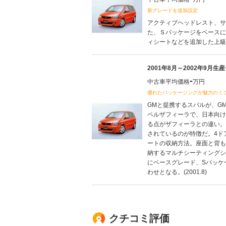
新グレードを追加設定
アクティブヘッドレスト、サ
た、Ｓパッケージをベースに
ィシートなどを追加した上級グ
2001年8月～2002年9月生
-
中古車平均価格
万円
優れたパッケージングが魅力のミ
GMと提携するスバルが、G
ペルザフィーラで、日本向け
る点がザフィーラとの違い。
されているのが特徴だ。4ド
ートの収納方法。座面と背も
納するマルチシーティングシ
にベースグレード、Sパッケー
わせとなる。(2001.8)
クチコミ評価