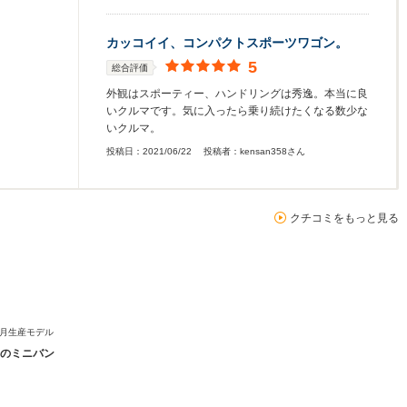
カッコイイ、コンパクトスポーツワゴン。
5
総合評価
外観はスポーティー、ハンドリングは秀逸。本当に良
いクルマです。気に入ったら乗り続けたくなる数少な
いクルマ。
投稿日：
2021/06/22
投稿者：
kensan358さん
クチコミをもっと見る
12月生産モデル
のミニバン