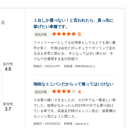
１台しか選べない！と言われたら、真っ先に
点
挙げたい車種です。
5
総合評価
ファミリーカーとしても社用車としてもとても使い勝
手が良く、中身は会社だがレギュラーガソリンで走れ
る点も非常に助かる。 今となっては古い車だが、今
でも十分通用する走行性能で…
走行性
投稿日：
2023/11/07
投稿者：
BMCWorksさん
4.0
地味なミニバンだからって侮ってはいけない
4
総合評価
５台乗り継いできましたが、その中でも一番楽しい車
居住性
でした。故障がなかったら2023年の今でも乗り続け
3.7
ている車です。高速走行時のエンジン音が、旅客機の
エンジン音のように聞こえ…
投稿日：
2023/03/22
投稿者：
yaesuさん