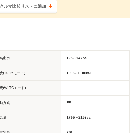
クルマ比較リストに追加
高出力
125～147ps
費(10.15モード)
10.0～11.0km/L
費(WLTCモード)
－
動方式
FF
気量
1795～2198cc
車定員
7名