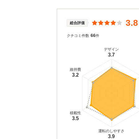
3.8
総合評価
66
クチコミ件数
件
デザイン
3.7
維持費
3.2
積載性
3.5
運転のしやすさ
3.9