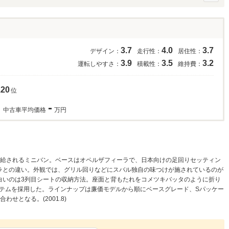
3.7
4.0
3.7
デザイン：
走行性：
居住性：
3.9
3.5
3.2
運転しやすさ：
積載性：
維持費：
120
位
-
中古車平均価格
万円
供給されるミニバン。ベースはオペルザフィーラで、日本向けの足回りセッティン
ーラとの違い。外観では、グリル回りなどにスバル独自の味つけが施されているのが
白いのは3列目シートの収納方法。座面と背もたれをコメツキバッタのように折り
テムを採用した。ラインナップは廉価モデルから順にベースグレード、Sパッケー
わせとなる。(2001.8)