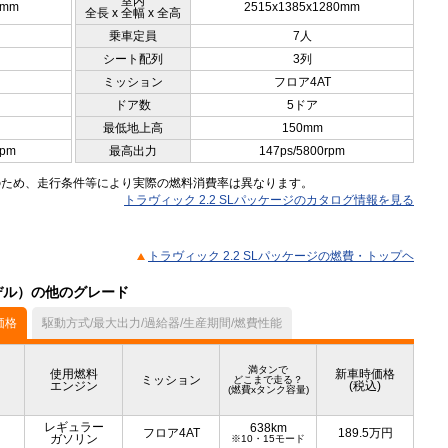
室内
0mm
2515x1385x1280mm
全長 x 全幅 x 全高
乗車定員
7人
シート配列
3列
ミッション
フロア4AT
ドア数
5ドア
最低地上高
150mm
rpm
最高出力
147ps/5800rpm
のため、走行条件等により実際の燃料消費率は異なります。
トラヴィック 2.2 SLパッケージのカタログ情報を見る
トラヴィック 2.2 SLパッケージの燃費・トップヘ
モデル）の他のグレード
価格
駆動方式/最大出力/過給器/生産期間/燃費性能
満タンで
使用燃料
新車時価格
ミッション
どこまで走る？
エンジン
(税込)
(燃費xタンク容量)
レギュラー
638km
フロア4AT
189.5
万円
ガソリン
※10・15モード