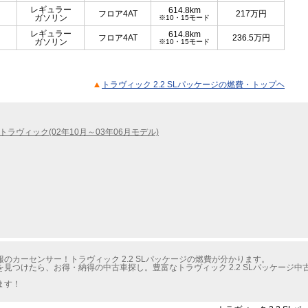
レギュラー
614.8km
フロア4AT
217
万円
ガソリン
※10・15モード
レギュラー
614.8km
フロア4AT
236.5
万円
ガソリン
※10・15モード
トラヴィック 2.2 SLパッケージの燃費・トップヘ
トラヴィック(02年10月～03年06月モデル)
のカーセンサー！トラヴィック 2.2 SLパッケージの燃費が分かります。
見つけたら、お得・納得の中古車探し。豊富なトラヴィック 2.2 SLパッケージ
ます！