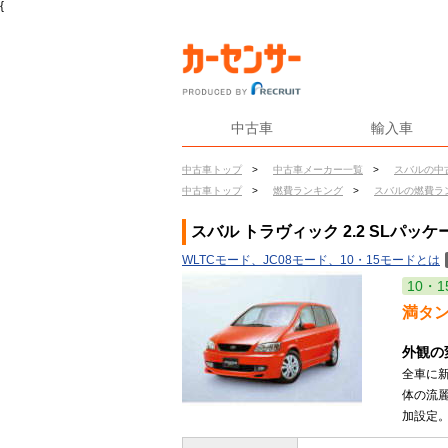
{
中古車
輸入車
中古車トップ
>
中古車メーカー一覧
>
スバルの中
中古車トップ
>
燃費ランキング
>
スバルの燃費ラ
スバル トラヴィック 2.2 SLパッ
WLTCモード、JC08モード、10・15モードとは
10・1
満タ
外観の
全車に
体の流麗
加設定。(