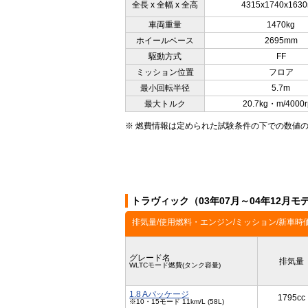
全長 x 全幅 x 全高
4315x1740x163
車両重量
1470kg
ホイールベース
2695mm
駆動方式
FF
ミッション位置
フロア
最小回転半径
5.7m
最大トルク
20.7kg・m/4000
※ 燃費情報は定められた試験条件の下での数値
トラヴィック（03年07月～04年12月
排気量/使用燃料・エンジン/ミッション/新車時
グレード名
排気量
WLTCモード燃費(タンク容量)
1.8 Aパッケージ
1795cc
※10・15モード 11km/L (58L)