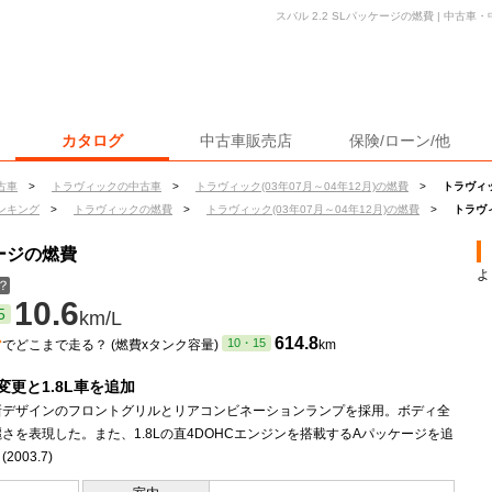
スバル 2.2 SLパッケージの燃費 | 中古
カタログ
中古車販売店
保険/ローン/他
古車
>
トラヴィックの中古車
>
トラヴィック(03年07月～04年12月)の燃費
>
トラヴィッ
ンキング
>
トラヴィックの燃費
>
トラヴィック(03年07月～04年12月)の燃費
>
トラヴィ
ケージの燃費
よ
？
10.6
5
km/L
ン
614.8
10・15
でどこまで走る？ (燃費xタンク容量)
km
変更と1.8L車を追加
新デザインのフロントグリルとリアコンビネーションランプを採用。ボディ全
さを表現した。また、1.8Lの直4DOHCエンジンを搭載するAパッケージを追
2003.7)