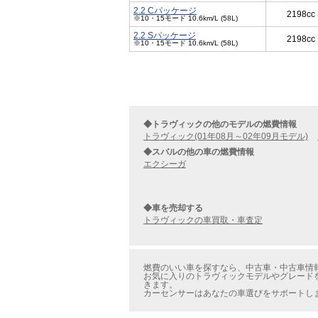
2.2 Cパッケージ
2198cc
※10・15モード 10.6km/L (58L)
2.2 Sパッケージ
2198cc
※10・15モード 10.6km/L (58L)
◆トラヴィックの他のモデルの燃費情報
トラヴィック(01年08月～02年09月モデル)
◆スバルの他の車の燃費情報
エクシーガ
◆車を売却する
トラヴィックの車買取・車査定
燃費のいい車を探すなら、中古車・中古車情報
お気に入りのトラヴィックモデルやグレードを
きます。
カーセンサーはあなたの車選びをサポートし