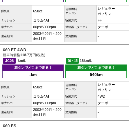
レギュラー
使用燃料
658cc
排気量
エンジン
ガソリン
コラム4AT
FF
ミッション
駆動方式
60ps/6000rpm
ターボ
最大出力
過給器（ターボ）
2003年09月～200
-
生産期間
燃費性能
4年11月
660 FT 4WD
新車時価格
118.7
万円(税抜)
JC08
-km/L
10・15
18km/L
満タンでどこまで走る？
満タンでどこまで走る？
-km
540km
レギュラー
使用燃料
658cc
排気量
エンジン
ガソリン
コラム4AT
4WD
ミッション
駆動方式
60ps/6000rpm
ターボ
最大出力
過給器（ターボ）
2003年09月～200
-
生産期間
燃費性能
4年11月
660 FS