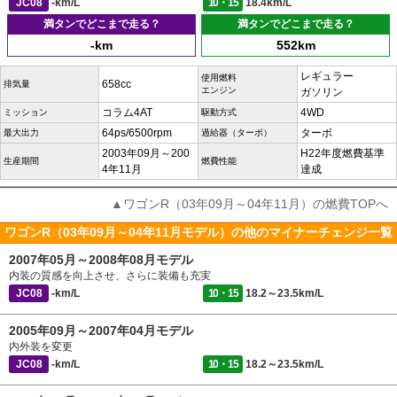
JC08
-km/L
10・15
18.4km/L
満タンでどこまで走る？
満タンでどこまで走る？
-km
552km
レギュラー
使用燃料
658cc
排気量
エンジン
ガソリン
コラム4AT
4WD
ミッション
駆動方式
64ps/6500rpm
ターボ
最大出力
過給器（ターボ）
2003年09月～200
H22年度燃費基準
生産期間
燃費性能
4年11月
達成
▲ワゴンR（03年09月～04年11月）の燃費TOPへ
ワゴンR（03年09月～04年11月モデル）の他のマイナーチェンジ一覧
2007年05月～2008年08月モデル
内装の質感を向上させ、さらに装備も充実
JC08
-km/L
10・15
18.2～23.5km/L
2005年09月～2007年04月モデル
内外装を変更
JC08
-km/L
10・15
18.2～23.5km/L