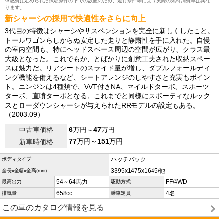
※燃費は定められた試験条件の下での数値のため、走行条件等により実際の燃料消費率は異な
ります。
新シャーシの採用で快適性をさらに向上
3代目の特徴はシャーシやサスペンションを完全に新しくしたこと。
トールワゴンらしからぬ安定した走りと静粛性を手に入れた。自慢
の室内空間も、特にヘッドスペース周辺の空間が広がり、クラス最
大級となった。これでもか、とばかりに創意工夫された収納スペー
スは魅力だ。リアシートのスライド量が増し、ダブルフォールディ
ング機能を備えるなど、シートアレンジのしやすさと充実もポイン
ト。エンジンは4種類で、VVT付きNA、マイルドターボ、スポーツ
ターボ、直噴ターボとなる。これまでと同様にスポーティなルック
スとローダウンシャーシが与えられたRRモデルの設定もある。
（2003.09）
中古車価格
6
万円～
47
万円
77
万円～
151
万円
新車時価格
ハッチバック
ボディタイプ
3395x1475x1645/他
全長x全幅x全高(mm)
54～64馬力
FF/4WD
最高出力
駆動方式
658cc
4名
排気量
乗車定員
この車のカタログ情報を見る