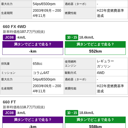
54ps/6500rpm
-
最大出力
過給器（ターボ）
2003年09月～200
H22年度燃費基準
生産期間
燃費性能
4年11月
達成
660 FX 4WD
新車時価格
107.7
万円(税抜)
JC08
-km/L
10・15
18.4km/L
満タンでどこまで走る？
満タンでどこまで走る？
-km
552km
レギュラー
使用燃料
658cc
排気量
エンジン
ガソリン
コラム4AT
4WD
ミッション
駆動方式
54ps/6500rpm
-
最大出力
過給器（ターボ）
2003年09月～200
H22年度燃費基準
生産期間
燃費性能
4年11月
達成
660 FT
新車時価格
118.7
万円(税抜)
JC08
-km/L
10・15
18.6km/L
満タンでどこまで走る？
満タンでどこまで走る？
-km
558km