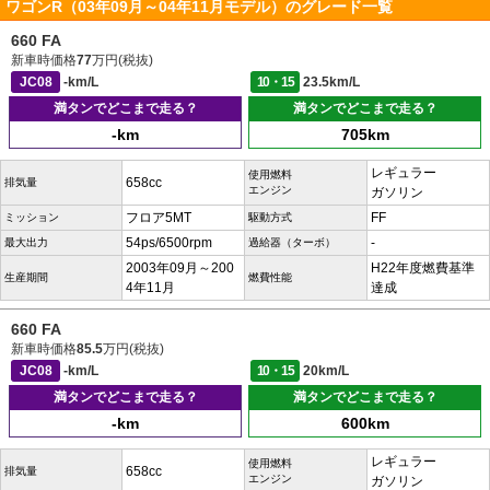
ワゴンR（03年09月～04年11月モデル）のグレード一覧
660 FA
新車時価格
77
万円(税抜)
JC08
-km/L
10・15
23.5km/L
満タンでどこまで走る？
満タンでどこまで走る？
-km
705km
レギュラー
使用燃料
658cc
排気量
エンジン
ガソリン
フロア5MT
FF
ミッション
駆動方式
54ps/6500rpm
-
最大出力
過給器（ターボ）
2003年09月～200
H22年度燃費基準
生産期間
燃費性能
4年11月
達成
660 FA
新車時価格
85.5
万円(税抜)
JC08
-km/L
10・15
20km/L
満タンでどこまで走る？
満タンでどこまで走る？
-km
600km
レギュラー
使用燃料
658cc
排気量
エンジン
ガソリン