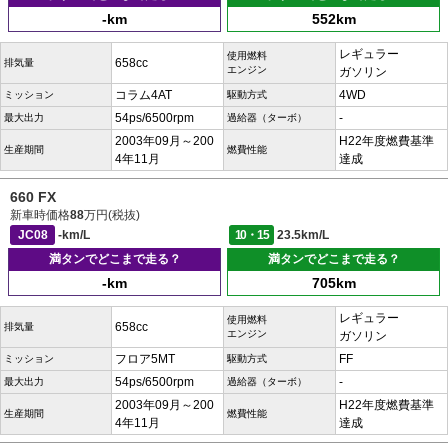
-km
552km
レギュラー
使用燃料
658cc
排気量
エンジン
ガソリン
コラム4AT
4WD
ミッション
駆動方式
54ps/6500rpm
-
最大出力
過給器（ターボ）
2003年09月～200
H22年度燃費基準
生産期間
燃費性能
4年11月
達成
660 FX
新車時価格
88
万円(税抜)
JC08
-km/L
10・15
23.5km/L
満タンでどこまで走る？
満タンでどこまで走る？
-km
705km
レギュラー
使用燃料
658cc
排気量
エンジン
ガソリン
フロア5MT
FF
ミッション
駆動方式
54ps/6500rpm
-
最大出力
過給器（ターボ）
2003年09月～200
H22年度燃費基準
生産期間
燃費性能
4年11月
達成