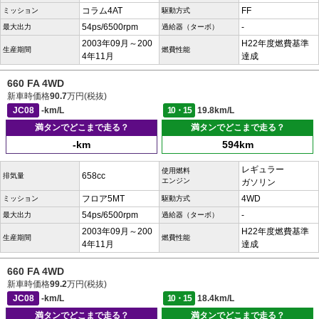
コラム4AT
FF
ミッション
駆動方式
54ps/6500rpm
-
最大出力
過給器（ターボ）
2003年09月～200
H22年度燃費基準
生産期間
燃費性能
4年11月
達成
660 FA 4WD
新車時価格
90.7
万円(税抜)
JC08
-km/L
10・15
19.8km/L
満タンでどこまで走る？
満タンでどこまで走る？
-km
594km
レギュラー
使用燃料
658cc
排気量
エンジン
ガソリン
フロア5MT
4WD
ミッション
駆動方式
54ps/6500rpm
-
最大出力
過給器（ターボ）
2003年09月～200
H22年度燃費基準
生産期間
燃費性能
4年11月
達成
660 FA 4WD
新車時価格
99.2
万円(税抜)
JC08
-km/L
10・15
18.4km/L
満タンでどこまで走る？
満タンでどこまで走る？