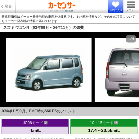
戻る
お気に入り
メニュー
新車時価格はメーカー発表当時の車両本体価格です。また基本情報など、その他の項目について
もメーカー発表時の情報に基いています。
スズキ ワゴンR（03年09月～04年11月）の燃費
1/9
03年(H15)9月、FMC時の660 FSのフロント
JC08モード
10・15モード
-km/L
17.4～23.5km/L