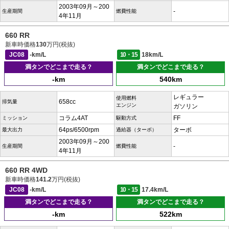
2003年09月～200
-
生産期間
燃費性能
4年11月
660 RR
新車時価格
130
万円(税抜)
JC08
-km/L
10・15
18km/L
満タンでどこまで走る？
満タンでどこまで走る？
-km
540km
レギュラー
使用燃料
658cc
排気量
エンジン
ガソリン
コラム4AT
FF
ミッション
駆動方式
64ps/6500rpm
ターボ
最大出力
過給器（ターボ）
2003年09月～200
-
生産期間
燃費性能
4年11月
660 RR 4WD
新車時価格
141.2
万円(税抜)
JC08
-km/L
10・15
17.4km/L
満タンでどこまで走る？
満タンでどこまで走る？
-km
522km