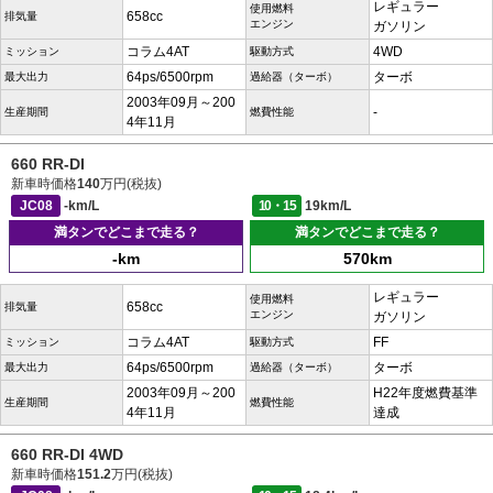
レギュラー
使用燃料
658cc
排気量
エンジン
ガソリン
コラム4AT
4WD
ミッション
駆動方式
64ps/6500rpm
ターボ
最大出力
過給器（ターボ）
2003年09月～200
-
生産期間
燃費性能
4年11月
660 RR-DI
新車時価格
140
万円(税抜)
JC08
-km/L
10・15
19km/L
満タンでどこまで走る？
満タンでどこまで走る？
-km
570km
レギュラー
使用燃料
658cc
排気量
エンジン
ガソリン
コラム4AT
FF
ミッション
駆動方式
64ps/6500rpm
ターボ
最大出力
過給器（ターボ）
2003年09月～200
H22年度燃費基準
生産期間
燃費性能
4年11月
達成
660 RR-DI 4WD
新車時価格
151.2
万円(税抜)