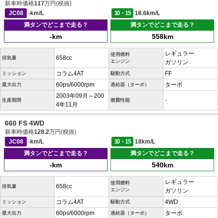
新車時価格
117
万円(税抜)
JC08
-km/L
10・15
18.6km/L
満タンでどこまで走る？
満タンでどこまで走る？
-km
558km
レギュラー
使用燃料
658cc
排気量
エンジン
ガソリン
コラム4AT
FF
ミッション
駆動方式
60ps/6000rpm
ターボ
最大出力
過給器（ターボ）
2003年09月～200
-
生産期間
燃費性能
4年11月
660 FS 4WD
新車時価格
128.2
万円(税抜)
JC08
-km/L
10・15
18km/L
満タンでどこまで走る？
満タンでどこまで走る？
-km
540km
レギュラー
使用燃料
658cc
排気量
エンジン
ガソリン
コラム4AT
4WD
ミッション
駆動方式
60ps/6000rpm
ターボ
最大出力
過給器（ターボ）