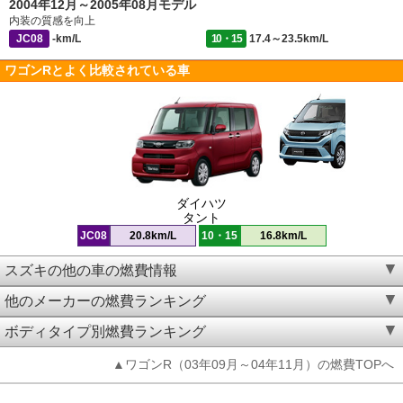
2004年12月～2005年08月モデル
内装の質感を向上
JC08
-km/L
10・15
17.4～23.5km/L
ワゴンRとよく比較されている車
ダイハツ
タント
JC08
20.8km/L
10・15
16.8km/L
スズキの他の車の燃費情報
他のメーカーの燃費ランキング
ボディタイプ別燃費ランキング
▲ワゴンR（03年09月～04年11月）の燃費TOPへ