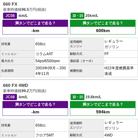
660 FX
新車時価格
96.5
万円(税抜)
JC08
-km/L
10・15
20km/L
満タンでどこまで走る？
満タンでどこまで走る？
-km
600km
レギュラー
使用燃料
658cc
排気量
エンジン
ガソリン
コラム4AT
FF
ミッション
駆動方式
54ps/6500rpm
-
最大出力
過給器（ターボ）
2003年09月～200
H22年度燃費基準
生産期間
燃費性能
4年11月
達成
660 FX 4WD
新車時価格
99.2
万円(税抜)
JC08
-km/L
10・15
19.8km/L
満タンでどこまで走る？
満タンでどこまで走る？
-km
594km
レギュラー
使用燃料
658cc
排気量
エンジン
ガソリン
フロア5MT
4WD
ミッション
駆動方式