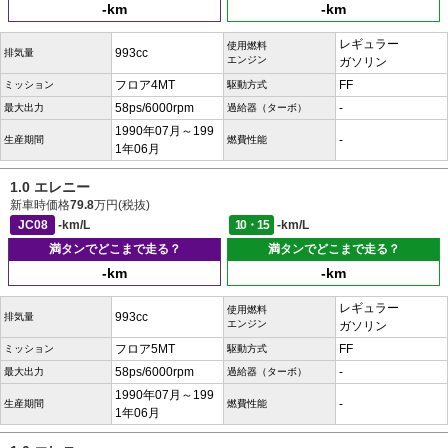
-km
-km
レギュラー
使用燃料
993cc
排気量
エンジン
ガソリン
フロア4MT
FF
ミッション
駆動方式
58ps/6000rpm
-
最大出力
過給器（ターボ）
1990年07月～199
-
生産期間
燃費性能
1年06月
1.0 エレニー
新車時価格
79.8
万円(税抜)
JC08
-km/L
10・15
-km/L
満タンでどこまで走る？
満タンでどこまで走る？
-km
-km
レギュラー
使用燃料
993cc
排気量
エンジン
ガソリン
フロア5MT
FF
ミッション
駆動方式
58ps/6000rpm
-
最大出力
過給器（ターボ）
1990年07月～199
-
生産期間
燃費性能
1年06月