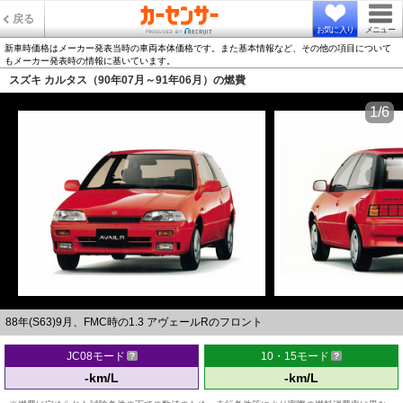
戻る
お気に入り
メニュー
新車時価格はメーカー発表当時の車両本体価格です。また基本情報など、その他の項目について
もメーカー発表時の情報に基いています。
スズキ カルタス（90年07月～91年06月）の燃費
1/6
88年(S63)9月、FMC時の1.3 アヴェールRのフロント
JC08モード
10・15モード
-km/L
-km/L