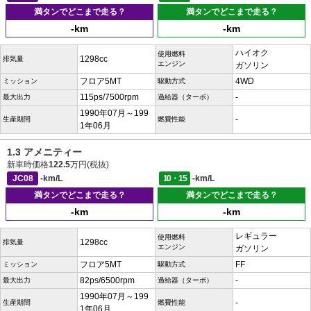
満タンでどこまで走る？
満タンでどこまで走る？
-km
-km
ハイオク
使用燃料
1298cc
排気量
エンジン
ガソリン
フロア5MT
4WD
ミッション
駆動方式
115ps/7500rpm
-
最大出力
過給器（ターボ）
1990年07月～199
-
生産期間
燃費性能
1年06月
1.3 アメニティー
新車時価格
122.5
万円(税抜)
JC08
-km/L
10・15
-km/L
満タンでどこまで走る？
満タンでどこまで走る？
-km
-km
レギュラー
使用燃料
1298cc
排気量
エンジン
ガソリン
フロア5MT
FF
ミッション
駆動方式
82ps/6500rpm
-
最大出力
過給器（ターボ）
1990年07月～199
-
生産期間
燃費性能
1年06月