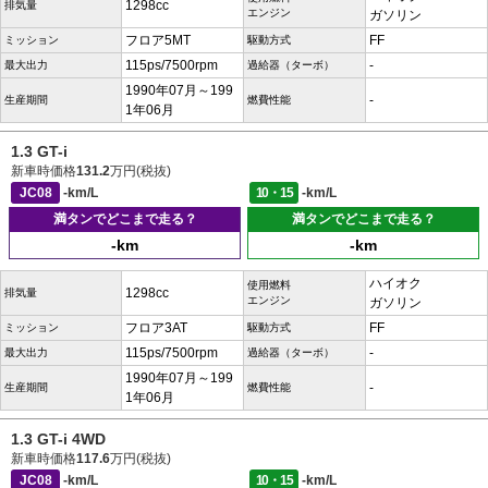
1298cc
排気量
エンジン
ガソリン
フロア5MT
FF
ミッション
駆動方式
115ps/7500rpm
-
最大出力
過給器（ターボ）
1990年07月～199
-
生産期間
燃費性能
1年06月
1.3 GT-i
新車時価格
131.2
万円(税抜)
JC08
-km/L
10・15
-km/L
満タンでどこまで走る？
満タンでどこまで走る？
-km
-km
ハイオク
使用燃料
1298cc
排気量
エンジン
ガソリン
フロア3AT
FF
ミッション
駆動方式
115ps/7500rpm
-
最大出力
過給器（ターボ）
1990年07月～199
-
生産期間
燃費性能
1年06月
1.3 GT-i 4WD
新車時価格
117.6
万円(税抜)
JC08
-km/L
10・15
-km/L