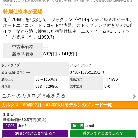
※燃費は定められた試験条件の下での数値のため、走行条件等により実際の燃料消費率は異な
ります。
特別仕様車が登場
創立70周年を記念して、フォグランプや14インチアルミホイール、
オートエアコン、トリコット地内装、ストップランプ付きリアスポ
イラーなどを追加装備した特別仕様車「エスティームXGリミテッ
ド」が登場した。(1990.7)
中古車価格
---
63
万円～
141
万円
新車時価格
ハッチバック
ボディタイプ
3710x1575x1350/他
全長x全幅x全高(mm)
58～115馬力
FF/4WD
最高出力
駆動方式
993～1298cc
5名
排気量
乗車定員
この車のカタログ情報を見る
カルタス（90年07月～91年06月モデル）のグレード一覧
1.0 U
新車時価格
62.5
万円(税抜)
JC08
-km/L
10・15
-km/L
満タンでどこまで走る？
満タンでどこまで走る？