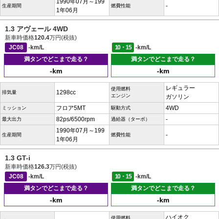
1990年07月～199
-
生産期間
燃費性能
1年06月
1.3 アヴェール 4WD
新車時価格
120.4
万円(税抜)
JC08
-km/L
10・15
-km/L
満タンでどこまで走る？
満タンでどこまで走る？
-km
-km
レギュラー
使用燃料
1298cc
排気量
エンジン
ガソリン
フロア5MT
4WD
ミッション
駆動方式
82ps/6500rpm
-
最大出力
過給器（ターボ）
1990年07月～199
-
生産期間
燃費性能
1年06月
1.3 GT-i
新車時価格
126.3
万円(税抜)
JC08
-km/L
10・15
-km/L
満タンでどこまで走る？
満タンでどこまで走る？
-km
-km
ハイオク
使用燃料