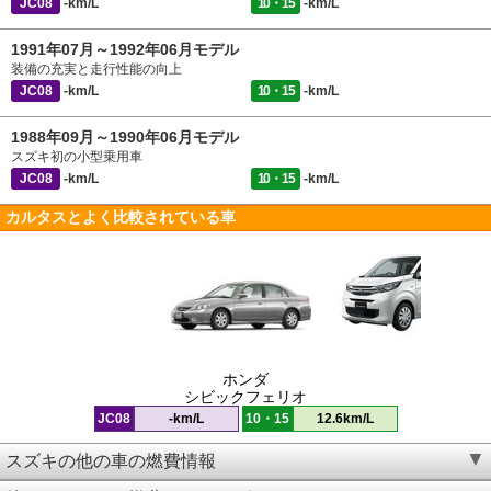
JC08
-km/L
10・15
-km/L
1991年07月～1992年06月モデル
装備の充実と走行性能の向上
JC08
-km/L
10・15
-km/L
1988年09月～1990年06月モデル
スズキ初の小型乗用車
JC08
-km/L
10・15
-km/L
カルタスとよく比較されている車
ホンダ
シビックフェリオ
JC08
-km/L
10・15
12.6km/L
スズキの他の車の燃費情報