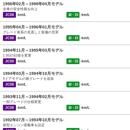
1996年02月～1998年04月モデル
全車の安全性能を向上
JC08
-km/L
10・15
-km/L
1995年04月～1996年01月モデル
グレード体系の見直しと装備の充実
JC08
-km/L
10・15
-km/L
1994年11月～1995年03月モデル
1.0Gの仕様を変更
JC08
-km/L
10・15
-km/L
1994年03月～1994年10月モデル
5ドアモデルの新グレードを追加
JC08
-km/L
10・15
-km/L
1993年11月～1994年02月モデル
一部グレードの仕様変更
JC08
-km/L
10・15
-km/L
1992年07月～1993年10月モデル
新型エンジン搭載車を設定