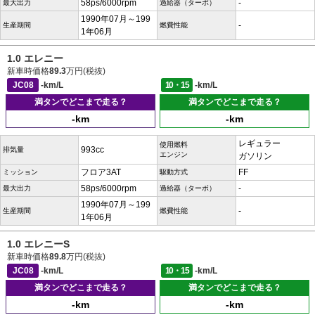
58ps/6000rpm
-
最大出力
過給器（ターボ）
1990年07月～199
-
生産期間
燃費性能
1年06月
1.0 エレニー
新車時価格
89.3
万円(税抜)
JC08
-km/L
10・15
-km/L
満タンでどこまで走る？
満タンでどこまで走る？
-km
-km
レギュラー
使用燃料
993cc
排気量
エンジン
ガソリン
フロア3AT
FF
ミッション
駆動方式
58ps/6000rpm
-
最大出力
過給器（ターボ）
1990年07月～199
-
生産期間
燃費性能
1年06月
1.0 エレニーS
新車時価格
89.8
万円(税抜)
JC08
-km/L
10・15
-km/L
満タンでどこまで走る？
満タンでどこまで走る？
-km
-km