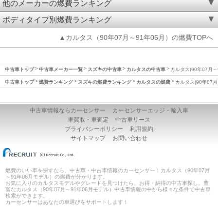
他のメーカーの燃費ランキング
ボディタイプ別燃費ランキング
▲カルタス（90年07月～91年06月）の燃費TOPへ
中古車トップ
中古車メーカー一覧
スズキの中古車
カルタスの中古車
カルタス(90年07月～
中古車トップ
燃費ランキング
スズキの燃費ランキング
カルタスの燃費
カルタス(90年07月
中古車情報ならカーセンサー
カーセンサーエッジ・輸入車
車買取・車査定
中古車リース
プライバシーポリシー
利用規約
サイトマップ
お問い合わせ
燃費のいい車を探すなら、中古車・中古車情報のカーセンサー！カルタス（90年07月
～91年06月モデル）の燃費が分かります。
お気に入りのカルタスモデルやグレードを見つけたら、お得・納得の中古車探し。豊
富なカルタス（90年07月～91年06月モデル）中古車情報の中から様々な条件で中古車
検索ができます。
カーセンサーはあなたの車選びをサポートします！