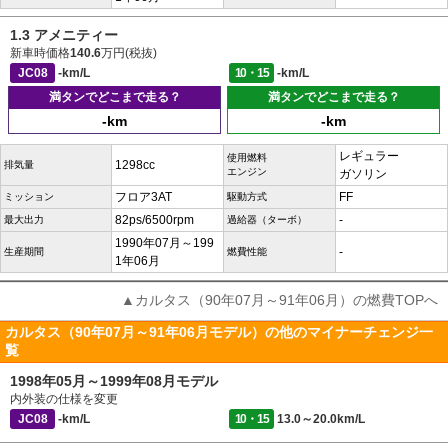
1.3 アメニティー
新車時価格
140.6
万円(税抜)
JC08
-km/L
10・15
-km/L
満タンでどこまで走る？
満タンでどこまで走る？
-km
-km
レギュラー
使用燃料
1298cc
排気量
エンジン
ガソリン
フロア3AT
FF
ミッション
駆動方式
82ps/6500rpm
-
最大出力
過給器（ターボ）
1990年07月～199
-
生産期間
燃費性能
1年06月
▲カルタス（90年07月～91年06月）の燃費TOPへ
カルタス（90年07月～91年06月モデル）の他のマイナーチェンジ一
覧
1998年05月～1999年08月モデル
内外装の仕様を変更
JC08
-km/L
10・15
13.0～20.0km/L