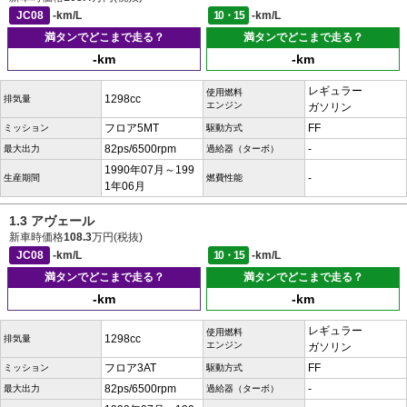
JC08
-km/L
10・15
-km/L
満タンでどこまで走る？
満タンでどこまで走る？
-km
-km
レギュラー
使用燃料
1298cc
排気量
エンジン
ガソリン
フロア5MT
FF
ミッション
駆動方式
82ps/6500rpm
-
最大出力
過給器（ターボ）
1990年07月～199
-
生産期間
燃費性能
1年06月
1.3 アヴェール
新車時価格
108.3
万円(税抜)
JC08
-km/L
10・15
-km/L
満タンでどこまで走る？
満タンでどこまで走る？
-km
-km
レギュラー
使用燃料
1298cc
排気量
エンジン
ガソリン
フロア3AT
FF
ミッション
駆動方式
82ps/6500rpm
-
最大出力
過給器（ターボ）