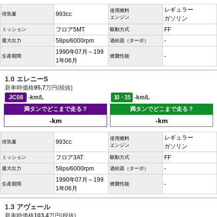
レギュラー
使用燃料
993cc
排気量
エンジン
ガソリン
フロア5MT
FF
ミッション
駆動方式
58ps/6000rpm
-
最大出力
過給器（ターボ）
1990年07月～199
-
生産期間
燃費性能
1年06月
1.0 エレニーS
新車時価格
95.7
万円(税抜)
JC08
-km/L
10・15
-km/L
満タンでどこまで走る？
満タンでどこまで走る？
-km
-km
レギュラー
使用燃料
993cc
排気量
エンジン
ガソリン
フロア3AT
FF
ミッション
駆動方式
58ps/6000rpm
-
最大出力
過給器（ターボ）
1990年07月～199
-
生産期間
燃費性能
1年06月
1.3 アヴェール
新車時価格
103.4
万円(税抜)