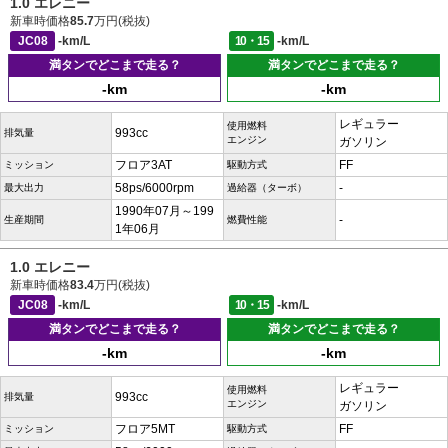
1.0 エレニー
新車時価格
85.7
万円(税抜)
JC08
-km/L
10・15
-km/L
満タンでどこまで走る？
満タンでどこまで走る？
-km
-km
レギュラー
使用燃料
993cc
排気量
エンジン
ガソリン
フロア3AT
FF
ミッション
駆動方式
58ps/6000rpm
-
最大出力
過給器（ターボ）
1990年07月～199
-
生産期間
燃費性能
1年06月
1.0 エレニー
新車時価格
83.4
万円(税抜)
JC08
-km/L
10・15
-km/L
満タンでどこまで走る？
満タンでどこまで走る？
-km
-km
レギュラー
使用燃料
993cc
排気量
エンジン
ガソリン
フロア5MT
FF
ミッション
駆動方式