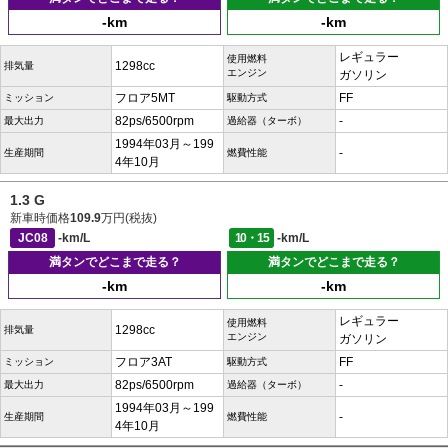
-km
-km
レギュラー
使用燃料
1298cc
排気量
エンジン
ガソリン
フロア5MT
FF
ミッション
駆動方式
82ps/6500rpm
-
最大出力
過給器（ターボ）
1994年03月～199
-
生産期間
燃費性能
4年10月
1.3 G
新車時価格
109.9
万円(税抜)
JC08
-km/L
10・15
-km/L
満タンでどこまで走る？
満タンでどこまで走る？
-km
-km
レギュラー
使用燃料
1298cc
排気量
エンジン
ガソリン
フロア3AT
FF
ミッション
駆動方式
82ps/6500rpm
-
最大出力
過給器（ターボ）
1994年03月～199
-
生産期間
燃費性能
4年10月