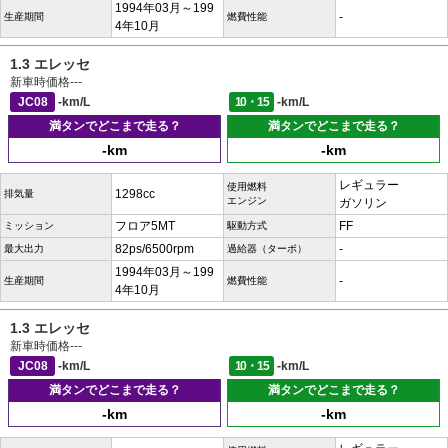
1994年03月～199
-
生産期間
燃費性能
4年10月
1.3 エレッセ
新車時価格
---
JC08
-km/L
10・15
-km/L
満タンでどこまで走る？
満タンでどこまで走る？
-km
-km
レギュラー
使用燃料
1298cc
排気量
エンジン
ガソリン
フロア5MT
FF
ミッション
駆動方式
82ps/6500rpm
-
最大出力
過給器（ターボ）
1994年03月～199
-
生産期間
燃費性能
4年10月
1.3 エレッセ
新車時価格
---
JC08
-km/L
10・15
-km/L
満タンでどこまで走る？
満タンでどこまで走る？
-km
-km