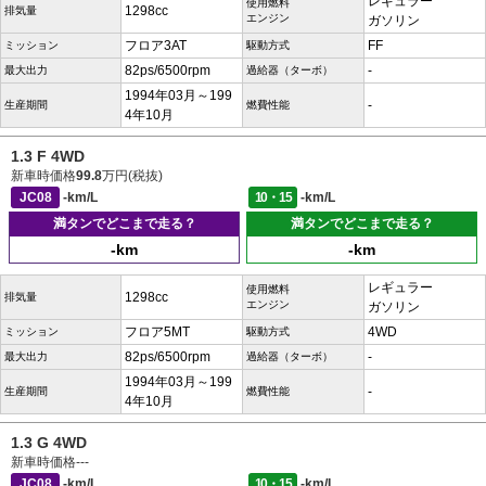
レギュラー
使用燃料
1298cc
排気量
エンジン
ガソリン
フロア3AT
FF
ミッション
駆動方式
82ps/6500rpm
-
最大出力
過給器（ターボ）
1994年03月～199
-
生産期間
燃費性能
4年10月
1.3 F 4WD
新車時価格
99.8
万円(税抜)
JC08
-km/L
10・15
-km/L
満タンでどこまで走る？
満タンでどこまで走る？
-km
-km
レギュラー
使用燃料
1298cc
排気量
エンジン
ガソリン
フロア5MT
4WD
ミッション
駆動方式
82ps/6500rpm
-
最大出力
過給器（ターボ）
1994年03月～199
-
生産期間
燃費性能
4年10月
1.3 G 4WD
新車時価格
---
JC08
-km/L
10・15
-km/L