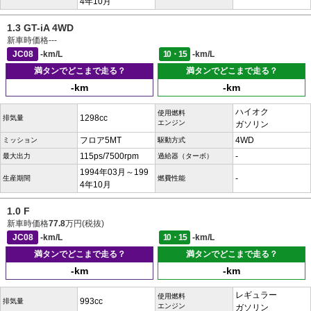
4年10月
1.3 GT-iA 4WD
新車時価格
---
JC08
-km/L
10・15
-km/L
満タンでどこまで走る？
満タンでどこまで走る？
-km
-km
ハイオク
使用燃料
1298cc
排気量
エンジン
ガソリン
フロア5MT
4WD
ミッション
駆動方式
115ps/7500rpm
-
最大出力
過給器（ターボ）
1994年03月～199
-
生産期間
燃費性能
4年10月
1.0 F
新車時価格
77.8
万円(税抜)
JC08
-km/L
10・15
-km/L
満タンでどこまで走る？
満タンでどこまで走る？
-km
-km
レギュラー
使用燃料
993cc
排気量
エンジン
ガソリン