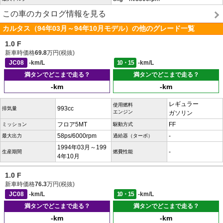
この車のカタログ情報を見る
カルタス（94年03月～94年10月モデル）の他のグレード一覧
1.0 F
新車時価格
69.8
万円(税抜)
JC08
-km/L
10・15
-km/L
満タンでどこまで走る？
満タンでどこまで走る？
-km
-km
レギュラー
使用燃料
993cc
排気量
エンジン
ガソリン
フロア5MT
FF
ミッション
駆動方式
58ps/6000rpm
-
最大出力
過給器（ターボ）
1994年03月～199
-
生産期間
燃費性能
4年10月
1.0 F
新車時価格
76.3
万円(税抜)
JC08
-km/L
10・15
-km/L
満タンでどこまで走る？
満タンでどこまで走る？
-km
-km