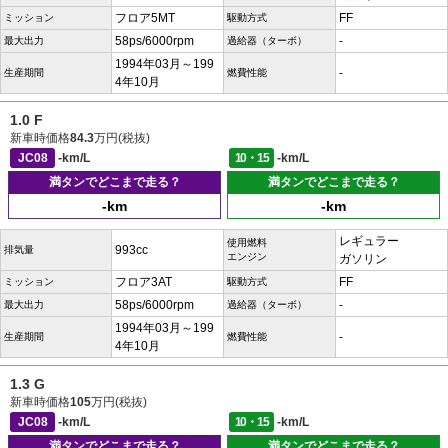
フロア5MT
FF
ミッション
駆動方式
58ps/6000rpm
-
最大出力
過給器（ターボ）
1994年03月～199
-
生産期間
燃費性能
4年10月
1.0 F
新車時価格
84.3
万円(税抜)
JC08
-km/L
10・15
-km/L
満タンでどこまで走る？
満タンでどこまで走る？
-km
-km
レギュラー
使用燃料
993cc
排気量
エンジン
ガソリン
フロア3AT
FF
ミッション
駆動方式
58ps/6000rpm
-
最大出力
過給器（ターボ）
1994年03月～199
-
生産期間
燃費性能
4年10月
1.3 G
新車時価格
105
万円(税抜)
JC08
-km/L
10・15
-km/L
満タンでどこまで走る？
満タンでどこまで走る？