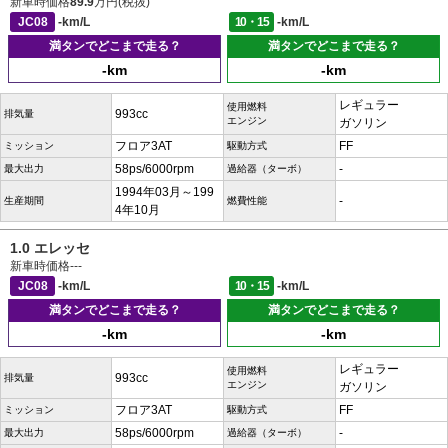
新車時価格
89.9
万円(税抜)
JC08
-km/L
10・15
-km/L
満タンでどこまで走る？
満タンでどこまで走る？
-km
-km
レギュラー
使用燃料
993cc
排気量
エンジン
ガソリン
フロア3AT
FF
ミッション
駆動方式
58ps/6000rpm
-
最大出力
過給器（ターボ）
1994年03月～199
-
生産期間
燃費性能
4年10月
1.0 エレッセ
新車時価格
---
JC08
-km/L
10・15
-km/L
満タンでどこまで走る？
満タンでどこまで走る？
-km
-km
レギュラー
使用燃料
993cc
排気量
エンジン
ガソリン
フロア3AT
FF
ミッション
駆動方式
58ps/6000rpm
-
最大出力
過給器（ターボ）