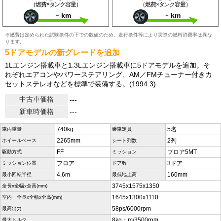
（燃費×タンク容量）
（燃費×タンク容量）
-
-
km
km
※燃費は定められた試験条件の下での数値のため、走行条件等により実際の燃料消費率は異な
ります。
5ドアモデルの新グレードを追加
1Lエンジン搭載車と1.3Lエンジン搭載車に5ドアモデルを追加。そ
れぞれエアコンやパワーステアリング、AM／FMチューナー付きカ
セットステレオなどを標準で装備する。(1994.3)
中古車価格
---
新車時価格
---
740kg
5名
車両重量
乗車定員
2265mm
2列
ホイールベース
シート列数
FF
フロア5MT
駆動方式
ミッション
フロア
3ドア
ミッション位置
ドア数
4.6m
160mm
最小回転半径
最低地上高
3745x1575x1350
全長x全幅x全高(mm)
1645x1300x1110
室内 全長x全幅x全高(mm)
58ps/6000rpm
最高出力
8kg・m/3500rpm
最大トルク