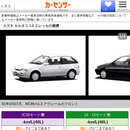
戻る
お気に入り
メニュー
新車時価格はメーカー発表当時の車両本体価格です。また基本情報など、その他の項目について
もメーカー発表時の情報に基いています。
スズキ カルタス 1.0 エレッセの燃費
1/4
91年(H3)7月、MC時の1.3 アヴェールのフロント
JC08モード
10・15モード
-km/L(40L)
-km/L(40L)
満タン
でどこまで走る？
満タン
でどこまで走る？