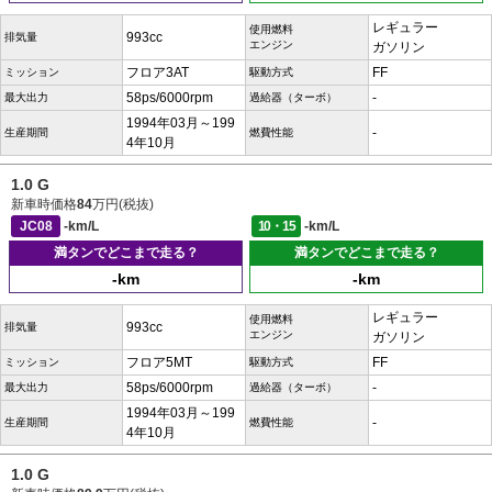
レギュラー
使用燃料
993cc
排気量
エンジン
ガソリン
フロア3AT
FF
ミッション
駆動方式
58ps/6000rpm
-
最大出力
過給器（ターボ）
1994年03月～199
-
生産期間
燃費性能
4年10月
1.0 G
新車時価格
84
万円(税抜)
JC08
-km/L
10・15
-km/L
満タンでどこまで走る？
満タンでどこまで走る？
-km
-km
レギュラー
使用燃料
993cc
排気量
エンジン
ガソリン
フロア5MT
FF
ミッション
駆動方式
58ps/6000rpm
-
最大出力
過給器（ターボ）
1994年03月～199
-
生産期間
燃費性能
4年10月
1.0 G