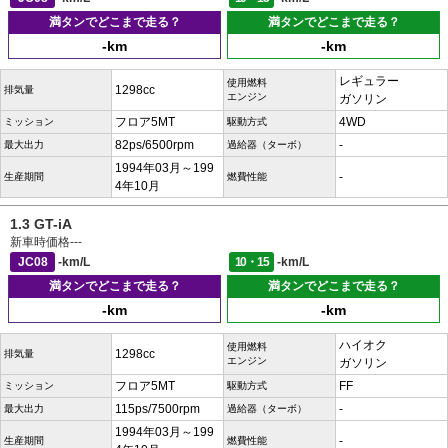
満タンでどこまで走る？
満タンでどこまで走る？
-km
-km
レギュラー
使用燃料
1298cc
排気量
エンジン
ガソリン
フロア5MT
4WD
ミッション
駆動方式
82ps/6500rpm
-
最大出力
過給器（ターボ）
1994年03月～199
-
生産期間
燃費性能
4年10月
1.3 GT-iA
新車時価格
---
JC08
-km/L
10・15
-km/L
満タンでどこまで走る？
満タンでどこまで走る？
-km
-km
ハイオク
使用燃料
1298cc
排気量
エンジン
ガソリン
フロア5MT
FF
ミッション
駆動方式
115ps/7500rpm
-
最大出力
過給器（ターボ）
1994年03月～199
-
生産期間
燃費性能