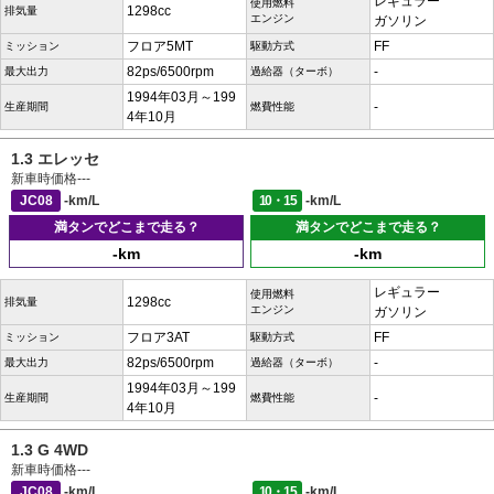
レギュラー
使用燃料
1298cc
排気量
エンジン
ガソリン
フロア5MT
FF
ミッション
駆動方式
82ps/6500rpm
-
最大出力
過給器（ターボ）
1994年03月～199
-
生産期間
燃費性能
4年10月
1.3 エレッセ
新車時価格
---
JC08
-km/L
10・15
-km/L
満タンでどこまで走る？
満タンでどこまで走る？
-km
-km
レギュラー
使用燃料
1298cc
排気量
エンジン
ガソリン
フロア3AT
FF
ミッション
駆動方式
82ps/6500rpm
-
最大出力
過給器（ターボ）
1994年03月～199
-
生産期間
燃費性能
4年10月
1.3 G 4WD
新車時価格
---
JC08
-km/L
10・15
-km/L