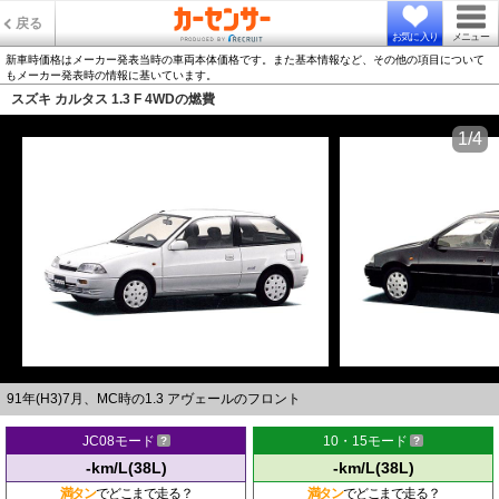
戻る
お気に入り
メニュー
新車時価格はメーカー発表当時の車両本体価格です。また基本情報など、その他の項目について
もメーカー発表時の情報に基いています。
スズキ カルタス 1.3 F 4WDの燃費
1/4
91年(H3)7月、MC時の1.3 アヴェールのフロント
JC08モード
10・15モード
-km/L(38L)
-km/L(38L)
満タン
でどこまで走る？
満タン
でどこまで走る？