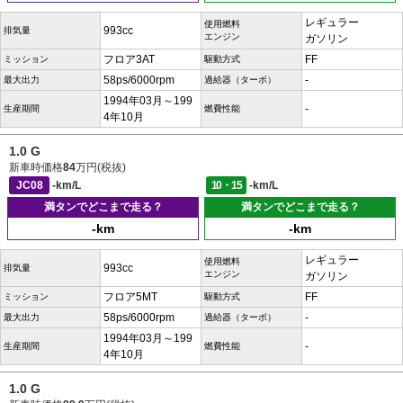
レギュラー
使用燃料
993cc
排気量
エンジン
ガソリン
フロア3AT
FF
ミッション
駆動方式
58ps/6000rpm
-
最大出力
過給器（ターボ）
1994年03月～199
-
生産期間
燃費性能
4年10月
1.0 G
新車時価格
84
万円(税抜)
JC08
-km/L
10・15
-km/L
満タンでどこまで走る？
満タンでどこまで走る？
-km
-km
レギュラー
使用燃料
993cc
排気量
エンジン
ガソリン
フロア5MT
FF
ミッション
駆動方式
58ps/6000rpm
-
最大出力
過給器（ターボ）
1994年03月～199
-
生産期間
燃費性能
4年10月
1.0 G