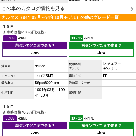
この車のカタログ情報を見る
カルタス（94年03月～94年10月モデル）の他のグレード一覧
1.0 F
新車時価格
69.8
万円(税抜)
JC08
-km/L
10・15
-km/L
満タンでどこまで走る？
満タンでどこまで走る？
-km
-km
レギュラー
使用燃料
993cc
排気量
エンジン
ガソリン
フロア5MT
FF
ミッション
駆動方式
58ps/6000rpm
-
最大出力
過給器（ターボ）
1994年03月～199
-
生産期間
燃費性能
4年10月
1.0 F
新車時価格
76.3
万円(税抜)
JC08
-km/L
10・15
-km/L
満タンでどこまで走る？
満タンでどこまで走る？
-km
-km