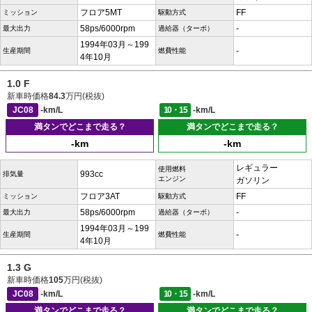
フロア5MT
FF
ミッション
駆動方式
58ps/6000rpm
-
最大出力
過給器（ターボ）
1994年03月～199
-
生産期間
燃費性能
4年10月
1.0 F
新車時価格
84.3
万円(税抜)
JC08
-km/L
10・15
-km/L
満タンでどこまで走る？
満タンでどこまで走る？
-km
-km
レギュラー
使用燃料
993cc
排気量
エンジン
ガソリン
フロア3AT
FF
ミッション
駆動方式
58ps/6000rpm
-
最大出力
過給器（ターボ）
1994年03月～199
-
生産期間
燃費性能
4年10月
1.3 G
新車時価格
105
万円(税抜)
JC08
-km/L
10・15
-km/L
満タンでどこまで走る？
満タンでどこまで走る？