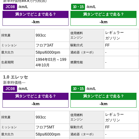
新車時価格
89.9
万円(税抜)
JC08
-km/L
10・15
-km/L
満タンでどこまで走る？
満タンでどこまで走る？
-km
-km
レギュラー
使用燃料
993cc
排気量
エンジン
ガソリン
フロア3AT
FF
ミッション
駆動方式
58ps/6000rpm
-
最大出力
過給器（ターボ）
1994年03月～199
-
生産期間
燃費性能
4年10月
1.0 エレッセ
新車時価格
---
JC08
-km/L
10・15
-km/L
満タンでどこまで走る？
満タンでどこまで走る？
-km
-km
レギュラー
使用燃料
993cc
排気量
エンジン
ガソリン
フロア5MT
FF
ミッション
駆動方式
58ps/6000rpm
-
最大出力
過給器（ターボ）