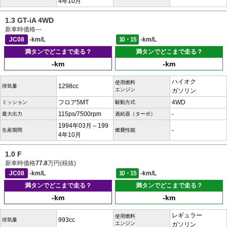
4年10月
1.3 GT-iA 4WD
新車時価格
---
JC08
-km/L
10・15
-km/L
満タンでどこまで走る？
満タンでどこまで走る？
-km
-km
ハイオク
使用燃料
1298cc
排気量
エンジン
ガソリン
フロア5MT
4WD
ミッション
駆動方式
115ps/7500rpm
-
最大出力
過給器（ターボ）
1994年03月～199
-
生産期間
燃費性能
4年10月
1.0 F
新車時価格
77.8
万円(税抜)
JC08
-km/L
10・15
-km/L
満タンでどこまで走る？
満タンでどこまで走る？
-km
-km
レギュラー
使用燃料
993cc
排気量
エンジン
ガソリン