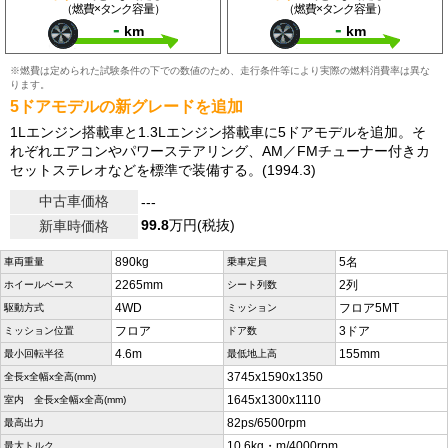
（燃費×タンク容量）
（燃費×タンク容量）
-
-
km
km
※燃費は定められた試験条件の下での数値のため、走行条件等により実際の燃料消費率は異な
ります。
5ドアモデルの新グレードを追加
1Lエンジン搭載車と1.3Lエンジン搭載車に5ドアモデルを追加。そ
れぞれエアコンやパワーステアリング、AM／FMチューナー付きカ
セットステレオなどを標準で装備する。(1994.3)
中古車価格
---
99.8
万円(税抜)
新車時価格
890kg
5名
車両重量
乗車定員
2265mm
2列
ホイールベース
シート列数
4WD
フロア5MT
駆動方式
ミッション
フロア
3ドア
ミッション位置
ドア数
4.6m
155mm
最小回転半径
最低地上高
3745x1590x1350
全長x全幅x全高(mm)
1645x1300x1110
室内 全長x全幅x全高(mm)
82ps/6500rpm
最高出力
10.6kg・m/4000rpm
最大トルク