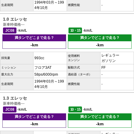
1994年03月～199
-
生産期間
燃費性能
4年10月
1.0 エレッセ
新車時価格
---
JC08
-km/L
10・15
-km/L
満タンでどこまで走る？
満タンでどこまで走る？
-km
-km
レギュラー
使用燃料
993cc
排気量
エンジン
ガソリン
フロア3AT
FF
ミッション
駆動方式
58ps/6000rpm
-
最大出力
過給器（ターボ）
1994年03月～199
-
生産期間
燃費性能
4年10月
1.3 エレッセ
新車時価格
---
JC08
-km/L
10・15
-km/L
満タンでどこまで走る？
満タンでどこまで走る？
-km
-km