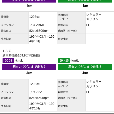
-km
-km
レギュラー
使用燃料
1298cc
排気量
エンジン
ガソリン
フロア5MT
FF
ミッション
駆動方式
82ps/6500rpm
-
最大出力
過給器（ターボ）
1994年03月～199
-
生産期間
燃費性能
4年10月
1.3 G
新車時価格
109.9
万円(税抜)
JC08
-km/L
10・15
-km/L
満タンでどこまで走る？
満タンでどこまで走る？
-km
-km
レギュラー
使用燃料
1298cc
排気量
エンジン
ガソリン
フロア3AT
FF
ミッション
駆動方式
82ps/6500rpm
-
最大出力
過給器（ターボ）
1994年03月～199
-
生産期間
燃費性能
4年10月