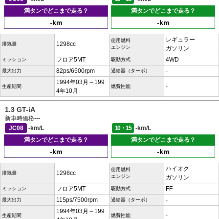
満タンでどこまで走る？
満タンでどこまで走る？
-km
-km
レギュラー
使用燃料
1298cc
排気量
エンジン
ガソリン
フロア5MT
4WD
ミッション
駆動方式
82ps/6500rpm
-
最大出力
過給器（ターボ）
1994年03月～199
-
生産期間
燃費性能
4年10月
1.3 GT-iA
新車時価格
---
JC08
-km/L
10・15
-km/L
満タンでどこまで走る？
満タンでどこまで走る？
-km
-km
ハイオク
使用燃料
1298cc
排気量
エンジン
ガソリン
フロア5MT
FF
ミッション
駆動方式
115ps/7500rpm
-
最大出力
過給器（ターボ）
1994年03月～199
-
生産期間
燃費性能