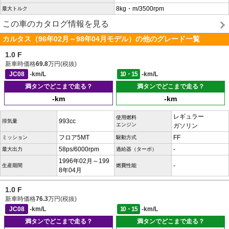
8kg・m/3500rpm
最大トルク
この車のカタログ情報を見る
カルタス（96年02月～98年04月モデル）の他のグレード一覧
1.0 F
新車時価格
69.8
万円(税抜)
JC08
-km/L
10・15
-km/L
満タンでどこまで走る？
満タンでどこまで走る？
-km
-km
レギュラー
使用燃料
993cc
排気量
エンジン
ガソリン
フロア5MT
FF
ミッション
駆動方式
58ps/6000rpm
-
最大出力
過給器（ターボ）
1996年02月～199
-
生産期間
燃費性能
8年04月
1.0 F
新車時価格
76.3
万円(税抜)
JC08
-km/L
10・15
-km/L
満タンでどこまで走る？
満タンでどこまで走る？