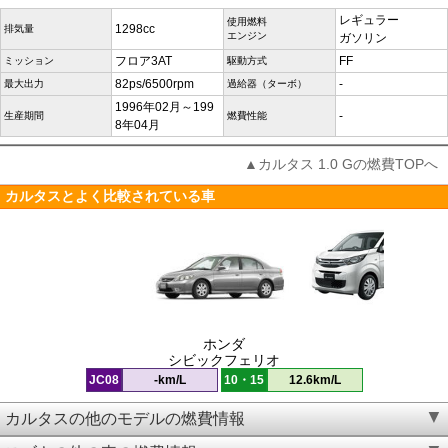
レギュラー
使用燃料
1298cc
排気量
エンジン
ガソリン
フロア3AT
FF
ミッション
駆動方式
82ps/6500rpm
-
最大出力
過給器（ターボ）
1996年02月～199
-
生産期間
燃費性能
8年04月
▲カルタス 1.0 Gの燃費TOPへ
カルタスとよく比較されている車
ホンダ
シビックフェリオ
JC08
-km/L
10・15
12.6km/L
カルタスの他のモデルの燃費情報