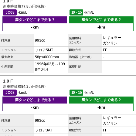
1.0 F
新車時価格
77.8
万円(税抜)
JC08
-km/L
10・15
-km/L
満タンでどこまで走る？
満タンでどこまで走る？
-km
-km
レギュラー
使用燃料
993cc
排気量
エンジン
ガソリン
フロア5MT
FF
ミッション
駆動方式
58ps/6000rpm
-
最大出力
過給器（ターボ）
1996年02月～199
-
生産期間
燃費性能
8年04月
1.0 F
新車時価格
84.3
万円(税抜)
JC08
-km/L
10・15
-km/L
満タンでどこまで走る？
満タンでどこまで走る？
-km
-km
レギュラー
使用燃料
993cc
排気量
エンジン
ガソリン
フロア3AT
FF
ミッション
駆動方式