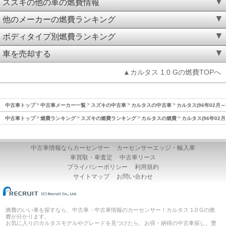
スズキの他の車の燃費情報
他のメーカーの燃費ランキング
ボディタイプ別燃費ランキング
車を売却する
▲カルタス 1.0 Gの燃費TOPへ
中古車トップ
中古車メーカー一覧
スズキの中古車
カルタスの中古車
カルタス(96年02月～
中古車トップ
燃費ランキング
スズキの燃費ランキング
カルタスの燃費
カルタス(96年02月
中古車情報ならカーセンサー
カーセンサーエッジ・輸入車
車買取・車査定
中古車リース
プライバシーポリシー
利用規約
サイトマップ
お問い合わせ
燃費のいい車を探すなら、中古車・中古車情報のカーセンサー！カルタス 1.0 Gの燃
費が分かります。
お気に入りのカルタスモデルやグレードを見つけたら、お得・納得の中古車探し。豊