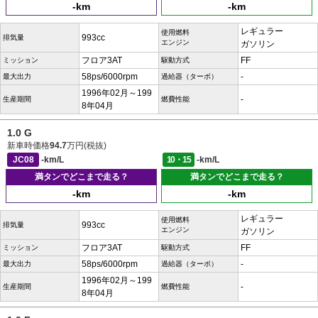
-km
-km
レギュラー
使用燃料
993cc
排気量
エンジン
ガソリン
フロア3AT
FF
ミッション
駆動方式
58ps/6000rpm
-
最大出力
過給器（ターボ）
1996年02月～199
-
生産期間
燃費性能
8年04月
1.0 G
新車時価格
94.7
万円(税抜)
JC08
-km/L
10・15
-km/L
満タンでどこまで走る？
満タンでどこまで走る？
-km
-km
レギュラー
使用燃料
993cc
排気量
エンジン
ガソリン
フロア3AT
FF
ミッション
駆動方式
58ps/6000rpm
-
最大出力
過給器（ターボ）
1996年02月～199
-
生産期間
燃費性能
8年04月