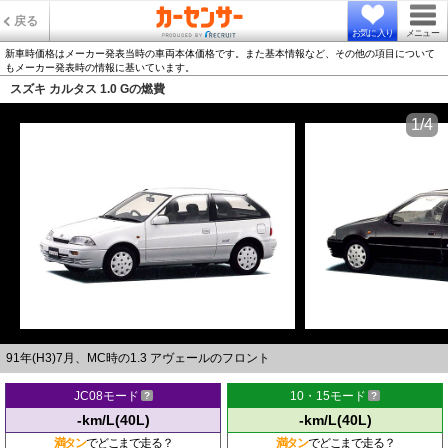
戻る
お気に入り
メニュー
新車時価格はメーカー発表当時の車両本体価格です。また基本情報など、その他の項目について
もメーカー発表時の情報に基いています。
スズキ カルタス 1.0 Gの燃費
1/4
91年(H3)7月、MC時の1.3 アヴェールのフロント
JC08モード
10・15モード
-km/L(40L)
-km/L(40L)
満タン
でどこまで走る？
満タン
でどこまで走る？