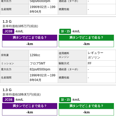
58ps/6000rpm
-
最大出力
過給器（ターボ）
1996年02月～199
-
生産期間
燃費性能
8年04月
1.3 G
新車時価格
105
万円(税抜)
JC08
-km/L
10・15
-km/L
満タンでどこまで走る？
満タンでどこまで走る？
-km
-km
レギュラー
使用燃料
1298cc
排気量
エンジン
ガソリン
フロア5MT
FF
ミッション
駆動方式
82ps/6500rpm
-
最大出力
過給器（ターボ）
1996年02月～199
-
生産期間
燃費性能
8年04月
1.3 G
新車時価格
109.9
万円(税抜)
JC08
-km/L
10・15
-km/L
満タンでどこまで走る？
満タンでどこまで走る？
-km
-km