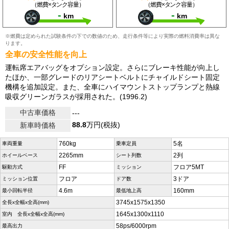
（燃費×タンク容量）
（燃費×タンク容量）
-
-
km
km
※燃費は定められた試験条件の下での数値のため、走行条件等により実際の燃料消費率は異な
ります。
全車の安全性能を向上
運転席エアバッグをオプション設定。さらにブレーキ性能が向上し
たほか、一部グレードのリアシートベルトにチャイルドシート固定
機構を追加設定。また、全車にハイマウントストップランプと熱線
吸収グリーンガラスが採用された。(1996.2)
中古車価格
---
88.8
万円(税抜)
新車時価格
760kg
5名
車両重量
乗車定員
2265mm
2列
ホイールベース
シート列数
FF
フロア5MT
駆動方式
ミッション
フロア
3ドア
ミッション位置
ドア数
4.6m
160mm
最小回転半径
最低地上高
3745x1575x1350
全長x全幅x全高(mm)
1645x1300x1110
室内 全長x全幅x全高(mm)
58ps/6000rpm
最高出力