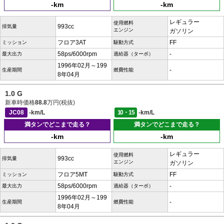
-km
-km
レギュラー
使用燃料
993cc
排気量
エンジン
ガソリン
フロア3AT
FF
ミッション
駆動方式
58ps/6000rpm
-
最大出力
過給器（ターボ）
1996年02月～199
-
生産期間
燃費性能
8年04月
1.0 G
新車時価格
88.8
万円(税抜)
JC08
-km/L
10・15
-km/L
満タンでどこまで走る？
満タンでどこまで走る？
-km
-km
レギュラー
使用燃料
993cc
排気量
エンジン
ガソリン
フロア5MT
FF
ミッション
駆動方式
58ps/6000rpm
-
最大出力
過給器（ターボ）
1996年02月～199
-
生産期間
燃費性能
8年04月