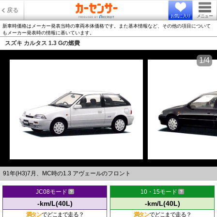
戻る
お気に入り
メニュー
新車時価格はメーカー発表当時の車両本体価格です。また基本情報など、その他の項目について
もメーカー発表時の情報に基いています。
スズキ カルタス 1.3 Gの燃費
1/4
91年(H3)7月、MC時の1.3 アヴェールのフロント
JC08モード
10・15モード
-km/L(40L)
-km/L(40L)
満タン
でどこまで走る？
満タン
でどこまで走る？