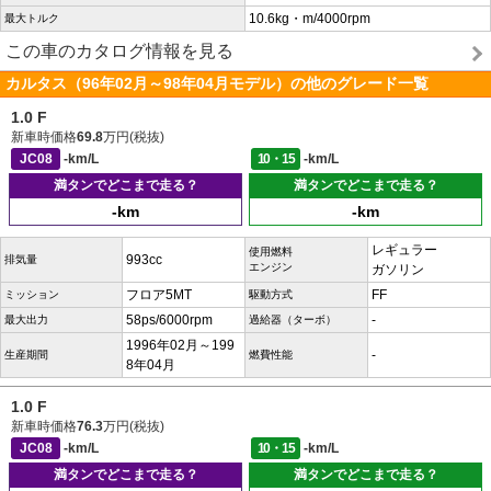
10.6kg・m/4000rpm
最大トルク
この車のカタログ情報を見る
カルタス（96年02月～98年04月モデル）の他のグレード一覧
1.0 F
新車時価格
69.8
万円(税抜)
JC08
-km/L
10・15
-km/L
満タンでどこまで走る？
満タンでどこまで走る？
-km
-km
レギュラー
使用燃料
993cc
排気量
エンジン
ガソリン
フロア5MT
FF
ミッション
駆動方式
58ps/6000rpm
-
最大出力
過給器（ターボ）
1996年02月～199
-
生産期間
燃費性能
8年04月
1.0 F
新車時価格
76.3
万円(税抜)
JC08
-km/L
10・15
-km/L
満タンでどこまで走る？
満タンでどこまで走る？