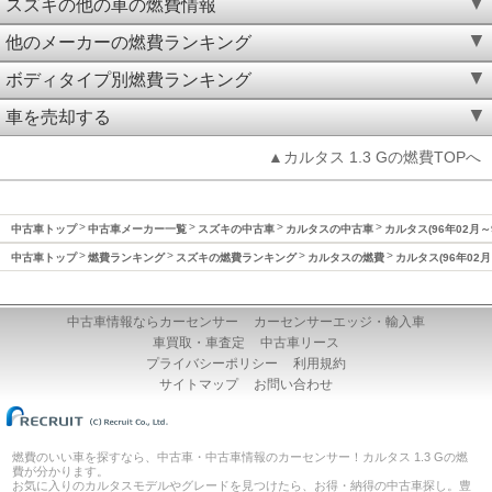
スズキの他の車の燃費情報
他のメーカーの燃費ランキング
ボディタイプ別燃費ランキング
車を売却する
▲カルタス 1.3 Gの燃費TOPへ
中古車トップ
中古車メーカー一覧
スズキの中古車
カルタスの中古車
カルタス(96年02月～
中古車トップ
燃費ランキング
スズキの燃費ランキング
カルタスの燃費
カルタス(96年02月
中古車情報ならカーセンサー
カーセンサーエッジ・輸入車
車買取・車査定
中古車リース
プライバシーポリシー
利用規約
サイトマップ
お問い合わせ
燃費のいい車を探すなら、中古車・中古車情報のカーセンサー！カルタス 1.3 Gの燃
費が分かります。
お気に入りのカルタスモデルやグレードを見つけたら、お得・納得の中古車探し。豊