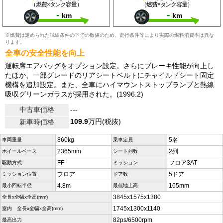
（燃費×タンク容量）
（燃費×タンク容量）
-
-
km
km
※燃費は定められた試験条件の下での数値のため、走行条件等により実際の燃料消費率は異な
ります。
全車の安全性能を向上
運転席エアバッグをオプション設定。さらにブレーキ性能が向上し
たほか、一部グレードのリアシートベルトにチャイルドシート固定
機構を追加設定。また、全車にハイマウントストップランプと熱線
吸収グリーンガラスが採用された。(1996.2)
中古車価格
---
109.9
万円(税抜)
新車時価格
860kg
5名
車両重量
乗車定員
2365mm
2列
ホイールベース
シート列数
FF
フロア3AT
駆動方式
ミッション
フロア
5ドア
ミッション位置
ドア数
4.8m
165mm
最小回転半径
最低地上高
3845x1575x1380
全長x全幅x全高(mm)
1745x1300x1140
室内 全長x全幅x全高(mm)
82ps/6500rpm
最高出力