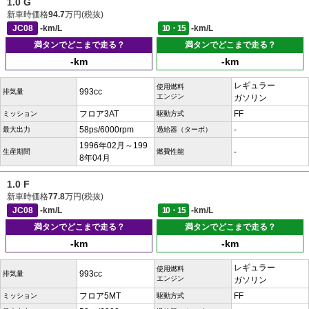
1.0 G
新車時価格
94.7
万円(税抜)
JC08
-km/L
10・15
-km/L
満タンでどこまで走る？
満タンでどこまで走る？
-km
-km
レギュラー
使用燃料
993cc
排気量
エンジン
ガソリン
フロア3AT
FF
ミッション
駆動方式
58ps/6000rpm
-
最大出力
過給器（ターボ）
1996年02月～199
-
生産期間
燃費性能
8年04月
1.0 F
新車時価格
77.8
万円(税抜)
JC08
-km/L
10・15
-km/L
満タンでどこまで走る？
満タンでどこまで走る？
-km
-km
レギュラー
使用燃料
993cc
排気量
エンジン
ガソリン
フロア5MT
FF
ミッション
駆動方式