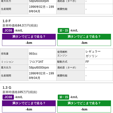
58ps/6000rpm
-
最大出力
過給器（ターボ）
1996年02月～199
-
生産期間
燃費性能
8年04月
1.0 F
新車時価格
84.3
万円(税抜)
JC08
-km/L
10・15
-km/L
満タンでどこまで走る？
満タンでどこまで走る？
-km
-km
レギュラー
使用燃料
993cc
排気量
エンジン
ガソリン
フロア3AT
FF
ミッション
駆動方式
58ps/6000rpm
-
最大出力
過給器（ターボ）
1996年02月～199
-
生産期間
燃費性能
8年04月
1.3 G
新車時価格
105
万円(税抜)
JC08
-km/L
10・15
-km/L
満タンでどこまで走る？
満タンでどこまで走る？
-km
-km