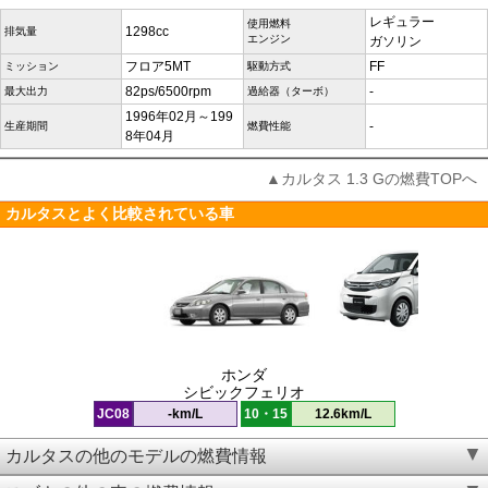
レギュラー
使用燃料
1298cc
排気量
エンジン
ガソリン
フロア5MT
FF
ミッション
駆動方式
82ps/6500rpm
-
最大出力
過給器（ターボ）
1996年02月～199
-
生産期間
燃費性能
8年04月
▲カルタス 1.3 Gの燃費TOPへ
カルタスとよく比較されている車
ホンダ
シビックフェリオ
JC08
-km/L
10・15
12.6km/L
カルタスの他のモデルの燃費情報