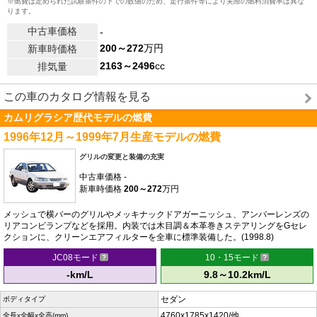
※燃費は定められた試験条件の下での数値のため、走行条件等により実際の燃料消費率は異な
ります。
中古車価格
-
200～272
万円
新車時価格
2163～2496
cc
排気量
この車のカタログ情報を見る
カムリグラシア歴代モデルの燃費
1996年12月～1999年7月生産モデルの燃費
グリルの変更と装備の充実
中古車価格
-
新車時価格
200～272
万円
メッシュで横バーのグリルやメッキナックドアガーニッシュ、アンバーレンズの
リアコンビランプなどを採用。内装では木目調＆本革巻きステアリングをGセレ
クションに、クリーンエアフィルターを全車に標準装備した。(1998.8)
JC08モード
10・15モード
-km/L
9.8～10.2km/L
セダン
ボディタイプ
4760x1785x1420/他
全長x全幅x全高(mm)