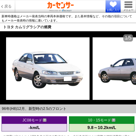
戻る
お気に入り
メニュー
新車時価格はメーカー発表当時の車両本体価格です。また基本情報など、その他の項目について
もメーカー発表時の情報に基いています。
トヨタ カムリグラシアの燃費
1/5
96年(H8)12月、新型時の2.5のフロント
JC08モード
10・15モード
-km/L
9.8～10.2km/L