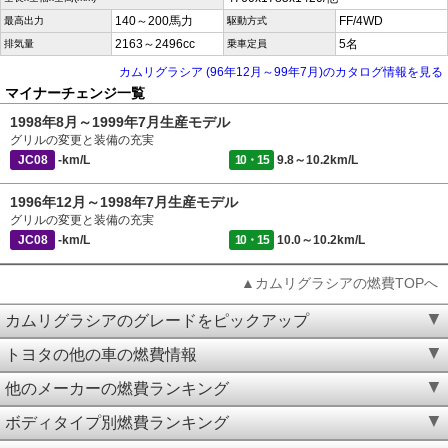
140～200馬力
FF/4WD
最高出力
駆動方式
2163～2496cc
5名
排気量
乗車定員
カムリグラシア (96年12月～99年7月)のカタログ情報を見る
マイナーチェンジ一覧
1998年8月～1999年7月生産モデル
グリルの変更と装備の充実
JC08
-km/L
10・15
9.8～10.2km/L
1996年12月～1998年7月生産モデル
グリルの変更と装備の充実
JC08
-km/L
10・15
10.0～10.2km/L
▲カムリグラシアの燃費TOPへ
カムリグラシアのグレードをピックアップ
トヨタの他の車の燃費情報
他のメーカーの燃費ランキング
ボディタイプ別燃費ランキング