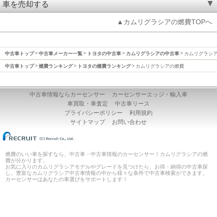
車を売却する
▲カムリグラシアの燃費TOPへ
中古車トップ
中古車メーカー一覧
トヨタの中古車
カムリグラシアの中古車
カムリグラシ
中古車トップ
燃費ランキング
トヨタの燃費ランキング
カムリグラシアの燃費
中古車情報ならカーセンサー
カーセンサーエッジ・輸入車
車買取・車査定
中古車リース
プライバシーポリシー
利用規約
サイトマップ
お問い合わせ
燃費のいい車を探すなら、中古車・中古車情報のカーセンサー！カムリグラシアの燃
費が分かります。
お気に入りのカムリグラシアモデルやグレードを見つけたら、お得・納得の中古車探
し。豊富なカムリグラシア中古車情報の中から様々な条件で中古車検索ができます。
カーセンサーはあなたの車選びをサポートします！