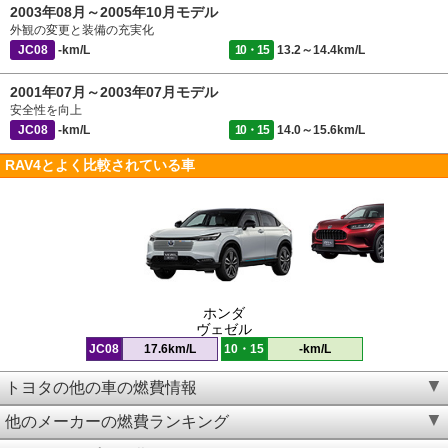
2003年08月～2005年10月モデル
外観の変更と装備の充実化
JC08
-km/L
10・15
13.2～14.4km/L
2001年07月～2003年07月モデル
安全性を向上
JC08
-km/L
10・15
14.0～15.6km/L
RAV4とよく比較されている車
ホンダ
ヴェゼル
JC08
17.6km/L
10・15
-km/L
トヨタの他の車の燃費情報
他のメーカーの燃費ランキング