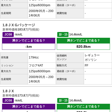
125ps/6000rpm
-
最大出力
過給器（ターボ）
2000年05月～200
-
生産期間
燃費性能
1年06月
1.8 J X Gパッケージ
新車時価格
183.8
万円(税抜)
JC08
-km/L
10・15
14.4km/L
満タンでどこまで走る？
満タンでどこまで走る？
-km
820.8km
レギュラー
使用燃料
1794cc
排気量
エンジン
ガソリン
フロア4AT
FF
ミッション
駆動方式
125ps/6000rpm
-
最大出力
過給器（ターボ）
2000年05月～200
-
生産期間
燃費性能
1年06月
1.8 J X
新車時価格
173.8
万円(税抜)
JC08
-km/L
10・15
14.4km/L
満タンでどこまで走る？
満タンでどこまで走る？