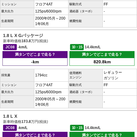
フロア4AT
FF
ミッション
駆動方式
125ps/6000rpm
-
最大出力
過給器（ターボ）
2000年05月～200
-
生産期間
燃費性能
1年06月
1.8 L X Gパッケージ
新車時価格
183.8
万円(税抜)
JC08
-km/L
10・15
14.4km/L
満タンでどこまで走る？
満タンでどこまで走る？
-km
820.8km
レギュラー
使用燃料
1794cc
排気量
エンジン
ガソリン
フロア4AT
FF
ミッション
駆動方式
125ps/6000rpm
-
最大出力
過給器（ターボ）
2000年05月～200
-
生産期間
燃費性能
1年06月
1.8 L X
新車時価格
173.8
万円(税抜)
JC08
-km/L
10・15
14.4km/L
満タンでどこまで走る？
満タンでどこまで走る？