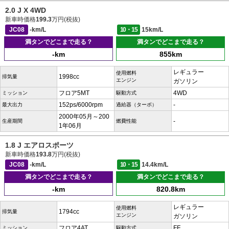
2.0 J X 4WD
新車時価格
199.3
万円(税抜)
JC08
-km/L
10・15
15km/L
満タンでどこまで走る？
満タンでどこまで走る？
-km
855km
レギュラー
使用燃料
1998cc
排気量
エンジン
ガソリン
フロア5MT
4WD
ミッション
駆動方式
152ps/6000rpm
-
最大出力
過給器（ターボ）
2000年05月～200
-
生産期間
燃費性能
1年06月
1.8 J エアロスポーツ
新車時価格
193.8
万円(税抜)
JC08
-km/L
10・15
14.4km/L
満タンでどこまで走る？
満タンでどこまで走る？
-km
820.8km
レギュラー
使用燃料
1794cc
排気量
エンジン
ガソリン
フロア4AT
FF
ミッション
駆動方式