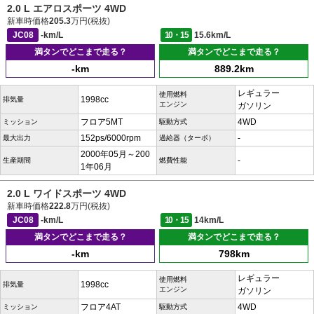
2.0 L エアロスポーツ 4WD
新車時価格
205.3
万円(税抜)
JC08
-km/L
10・15
15.6km/L
満タンでどこまで走る？
満タンでどこまで走る？
-km
889.2km
レギュラー
使用燃料
1998cc
排気量
エンジン
ガソリン
フロア5MT
4WD
ミッション
駆動方式
152ps/6000rpm
-
最大出力
過給器（ターボ）
2000年05月～200
-
生産期間
燃費性能
1年06月
2.0 L ワイドスポーツ 4WD
新車時価格
222.8
万円(税抜)
JC08
-km/L
10・15
14km/L
満タンでどこまで走る？
満タンでどこまで走る？
-km
798km
レギュラー
使用燃料
1998cc
排気量
エンジン
ガソリン
フロア4AT
4WD
ミッション
駆動方式