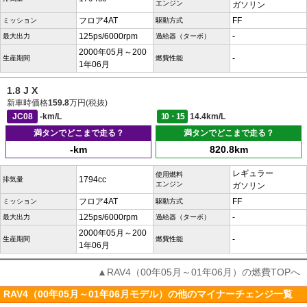
エンジン
ガソリン
フロア4AT
FF
ミッション
駆動方式
125ps/6000rpm
-
最大出力
過給器（ターボ）
2000年05月～200
-
生産期間
燃費性能
1年06月
1.8 J X
新車時価格
159.8
万円(税抜)
JC08
-km/L
10・15
14.4km/L
満タンでどこまで走る？
満タンでどこまで走る？
-km
820.8km
レギュラー
使用燃料
1794cc
排気量
エンジン
ガソリン
フロア4AT
FF
ミッション
駆動方式
125ps/6000rpm
-
最大出力
過給器（ターボ）
2000年05月～200
-
生産期間
燃費性能
1年06月
▲RAV4（00年05月～01年06月）の燃費TOPへ
RAV4（00年05月～01年06月モデル）の他のマイナーチェンジ一覧