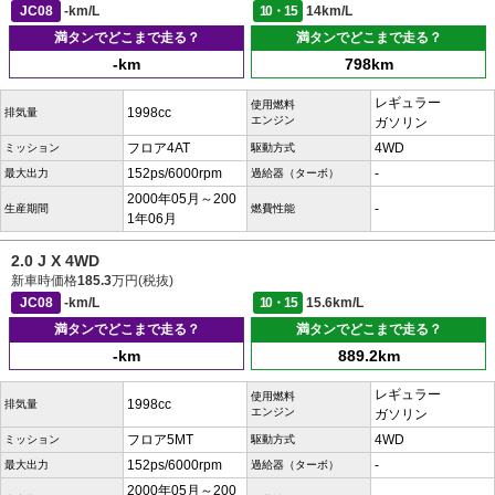
JC08
-km/L
10・15
14km/L
満タンでどこまで走る？
満タンでどこまで走る？
-km
798km
レギュラー
使用燃料
1998cc
排気量
エンジン
ガソリン
フロア4AT
4WD
ミッション
駆動方式
152ps/6000rpm
-
最大出力
過給器（ターボ）
2000年05月～200
-
生産期間
燃費性能
1年06月
2.0 J X 4WD
新車時価格
185.3
万円(税抜)
JC08
-km/L
10・15
15.6km/L
満タンでどこまで走る？
満タンでどこまで走る？
-km
889.2km
レギュラー
使用燃料
1998cc
排気量
エンジン
ガソリン
フロア5MT
4WD
ミッション
駆動方式
152ps/6000rpm
-
最大出力
過給器（ターボ）
2000年05月～200