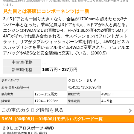
※燃費は定められた試験条件の下での数値のため、走行条件等により実際の燃料消費率は異な
ります。
見た目とは裏腹にコンポーネンツは一新
3／5ドアとも一回り大きくなり、全幅が1700mmを超えたため3ナ
ンバー車となった。乗車定員は3ドアが4人、5ドアが5人と異なる。
エンジンは4WDが2Ｌの直噴D-4、FFが1.8Lの直4の2種類で5MT／
4ATがそれそれ組み合わされる。サスペンションはフロントがスト
ラット、リアがダブルウィッシュボーン式を採用し、4WDはビスカ
スカップリングを用いるフルタイム4WDに変更された。デュアルエ
アバッグやABSなど安全装備は充実している。(2000.5)
中古車価格
---
160
万円～
237
万円
新車時価格
クロカン・ＳＵＶ
ボディタイプ
4145x1735x1690/他
全長x全幅x全高(mm)
125～152馬力
4WD/FF
最高出力
駆動方式
1794～1998cc
4～5名
排気量
乗車定員
この車のカタログ情報を見る
RAV4（00年05月～01年06月モデル）のグレード一覧
2.0 L エアロスポーツ 4WD
新車時価格
226.8
万円(税抜)