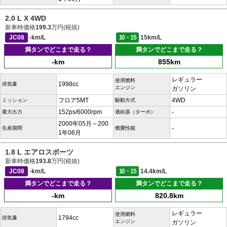
2.0 L X 4WD
新車時価格
199.3
万円(税抜)
JC08
-km/L
10・15
15km/L
満タンでどこまで走る？
満タンでどこまで走る？
-km
855km
レギュラー
使用燃料
1998cc
排気量
エンジン
ガソリン
フロア5MT
4WD
ミッション
駆動方式
152ps/6000rpm
-
最大出力
過給器（ターボ）
2000年05月～200
-
生産期間
燃費性能
1年06月
1.8 L エアロスポーツ
新車時価格
193.8
万円(税抜)
JC08
-km/L
10・15
14.4km/L
満タンでどこまで走る？
満タンでどこまで走る？
-km
820.8km
レギュラー
使用燃料
1794cc
排気量
エンジン
ガソリン