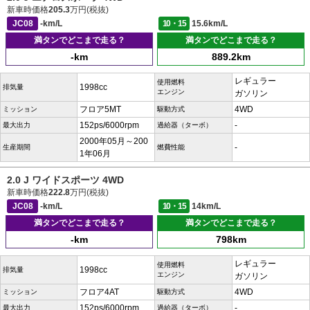
新車時価格
205.3
万円(税抜)
JC08
-km/L
10・15
15.6km/L
満タンでどこまで走る？
満タンでどこまで走る？
-km
889.2km
レギュラー
使用燃料
1998cc
排気量
エンジン
ガソリン
フロア5MT
4WD
ミッション
駆動方式
152ps/6000rpm
-
最大出力
過給器（ターボ）
2000年05月～200
-
生産期間
燃費性能
1年06月
2.0 J ワイドスポーツ 4WD
新車時価格
222.8
万円(税抜)
JC08
-km/L
10・15
14km/L
満タンでどこまで走る？
満タンでどこまで走る？
-km
798km
レギュラー
使用燃料
1998cc
排気量
エンジン
ガソリン
フロア4AT
4WD
ミッション
駆動方式
152ps/6000rpm
-
最大出力
過給器（ターボ）