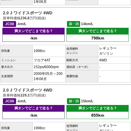
1年06月
2.0 J ワイドスポーツ 4WD
新車時価格
236.8
万円(税抜)
JC08
-km/L
10・15
14km/L
満タンでどこまで走る？
満タンでどこまで走る？
-km
798km
レギュラー
使用燃料
1998cc
排気量
エンジン
ガソリン
フロア4AT
4WD
ミッション
駆動方式
152ps/6000rpm
-
最大出力
過給器（ターボ）
2000年05月～200
-
生産期間
燃費性能
1年06月
2.0 J ワイドスポーツ 4WD
新車時価格
229.3
万円(税抜)
JC08
-km/L
10・15
15km/L
満タンでどこまで走る？
満タンでどこまで走る？
-km
855km
レギュラー
使用燃料
1998cc
排気量
エンジン
ガソリン