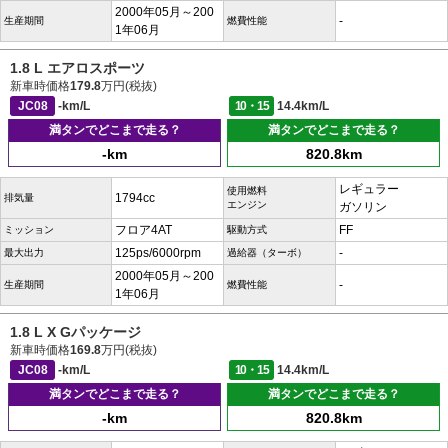
2000年05月～200
-
生産期間
燃費性能
1年06月
1.8 L エアロスポーツ
新車時価格
179.8
万円(税抜)
JC08
-km/L
10・15
14.4km/L
満タンでどこまで走る？
満タンでどこまで走る？
-km
820.8km
レギュラー
使用燃料
1794cc
排気量
エンジン
ガソリン
フロア4AT
FF
ミッション
駆動方式
125ps/6000rpm
-
最大出力
過給器（ターボ）
2000年05月～200
-
生産期間
燃費性能
1年06月
1.8 L X Gパッケージ
新車時価格
169.8
万円(税抜)
JC08
-km/L
10・15
14.4km/L
満タンでどこまで走る？
満タンでどこまで走る？
-km
820.8km