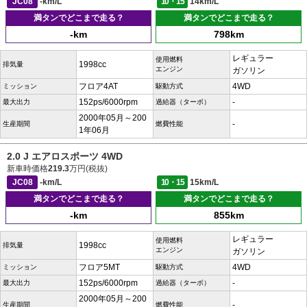
JC08
-km/L
10・15
14km/L
満タンでどこまで走る？
満タンでどこまで走る？
-km
798km
レギュラー
使用燃料
1998cc
排気量
エンジン
ガソリン
フロア4AT
4WD
ミッション
駆動方式
152ps/6000rpm
-
最大出力
過給器（ターボ）
2000年05月～200
-
生産期間
燃費性能
1年06月
2.0 J エアロスポーツ 4WD
新車時価格
219.3
万円(税抜)
JC08
-km/L
10・15
15km/L
満タンでどこまで走る？
満タンでどこまで走る？
-km
855km
レギュラー
使用燃料
1998cc
排気量
エンジン
ガソリン
フロア5MT
4WD
ミッション
駆動方式
152ps/6000rpm
-
最大出力
過給器（ターボ）
2000年05月～200
-
生産期間
燃費性能