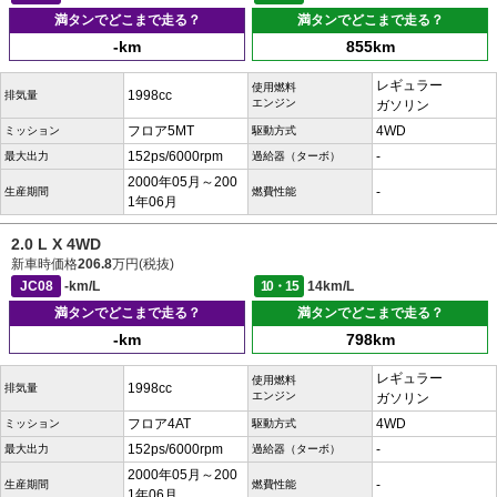
満タンでどこまで走る？
満タンでどこまで走る？
-km
855km
レギュラー
使用燃料
1998cc
排気量
エンジン
ガソリン
フロア5MT
4WD
ミッション
駆動方式
152ps/6000rpm
-
最大出力
過給器（ターボ）
2000年05月～200
-
生産期間
燃費性能
1年06月
2.0 L X 4WD
新車時価格
206.8
万円(税抜)
JC08
-km/L
10・15
14km/L
満タンでどこまで走る？
満タンでどこまで走る？
-km
798km
レギュラー
使用燃料
1998cc
排気量
エンジン
ガソリン
フロア4AT
4WD
ミッション
駆動方式
152ps/6000rpm
-
最大出力
過給器（ターボ）
2000年05月～200
-
生産期間
燃費性能
1年06月