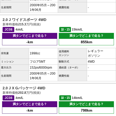
2000年05月～200
-
生産期間
燃費性能
1年06月
2.0 J ワイドスポーツ 4WD
新車時価格
215.3
万円(税抜)
JC08
-km/L
10・15
15km/L
満タンでどこまで走る？
満タンでどこまで走る？
-km
855km
レギュラー
使用燃料
1998cc
排気量
エンジン
ガソリン
フロア5MT
4WD
ミッション
駆動方式
152ps/6000rpm
-
最大出力
過給器（ターボ）
2000年05月～200
-
生産期間
燃費性能
1年06月
2.0 J X Gパッケージ 4WD
新車時価格
202.8
万円(税抜)
JC08
-km/L
10・15
14km/L
満タンでどこまで走る？
満タンでどこまで走る？
-km
798km