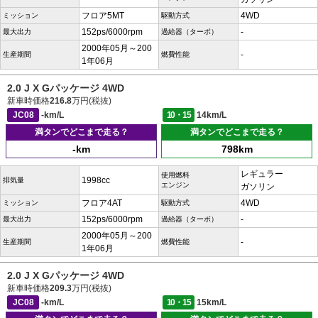
フロア5MT
4WD
ミッション
駆動方式
152ps/6000rpm
-
最大出力
過給器（ターボ）
2000年05月～200
-
生産期間
燃費性能
1年06月
2.0 J X Gパッケージ 4WD
新車時価格
216.8
万円(税抜)
JC08
-km/L
10・15
14km/L
満タンでどこまで走る？
満タンでどこまで走る？
-km
798km
レギュラー
使用燃料
1998cc
排気量
エンジン
ガソリン
フロア4AT
4WD
ミッション
駆動方式
152ps/6000rpm
-
最大出力
過給器（ターボ）
2000年05月～200
-
生産期間
燃費性能
1年06月
2.0 J X Gパッケージ 4WD
新車時価格
209.3
万円(税抜)
JC08
-km/L
10・15
15km/L