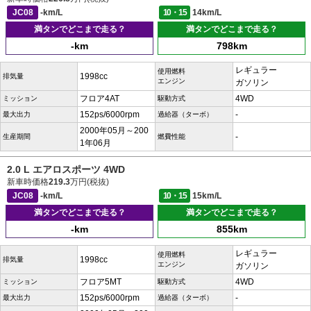
JC08
-km/L
10・15
14km/L
満タンでどこまで走る？
満タンでどこまで走る？
-km
798km
レギュラー
使用燃料
1998cc
排気量
エンジン
ガソリン
フロア4AT
4WD
ミッション
駆動方式
152ps/6000rpm
-
最大出力
過給器（ターボ）
2000年05月～200
-
生産期間
燃費性能
1年06月
2.0 L エアロスポーツ 4WD
新車時価格
219.3
万円(税抜)
JC08
-km/L
10・15
15km/L
満タンでどこまで走る？
満タンでどこまで走る？
-km
855km
レギュラー
使用燃料
1998cc
排気量
エンジン
ガソリン
フロア5MT
4WD
ミッション
駆動方式
152ps/6000rpm
-
最大出力
過給器（ターボ）