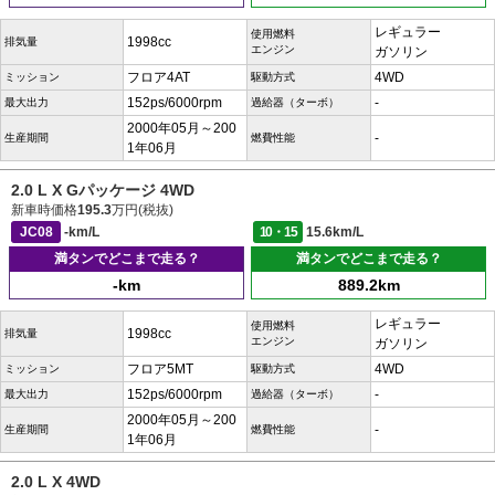
レギュラー
使用燃料
1998cc
排気量
エンジン
ガソリン
フロア4AT
4WD
ミッション
駆動方式
152ps/6000rpm
-
最大出力
過給器（ターボ）
2000年05月～200
-
生産期間
燃費性能
1年06月
2.0 L X Gパッケージ 4WD
新車時価格
195.3
万円(税抜)
JC08
-km/L
10・15
15.6km/L
満タンでどこまで走る？
満タンでどこまで走る？
-km
889.2km
レギュラー
使用燃料
1998cc
排気量
エンジン
ガソリン
フロア5MT
4WD
ミッション
駆動方式
152ps/6000rpm
-
最大出力
過給器（ターボ）
2000年05月～200
-
生産期間
燃費性能
1年06月
2.0 L X 4WD