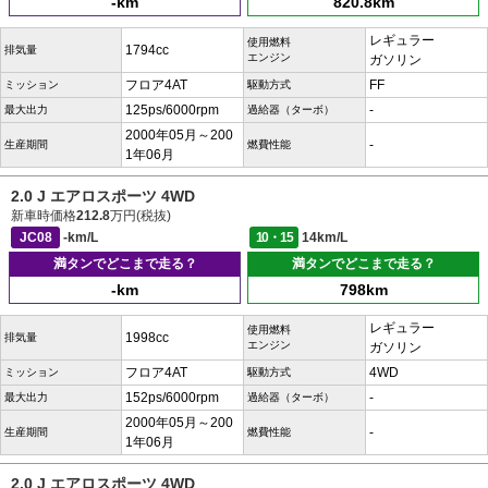
-km
820.8km
レギュラー
使用燃料
1794cc
排気量
エンジン
ガソリン
フロア4AT
FF
ミッション
駆動方式
125ps/6000rpm
-
最大出力
過給器（ターボ）
2000年05月～200
-
生産期間
燃費性能
1年06月
2.0 J エアロスポーツ 4WD
新車時価格
212.8
万円(税抜)
JC08
-km/L
10・15
14km/L
満タンでどこまで走る？
満タンでどこまで走る？
-km
798km
レギュラー
使用燃料
1998cc
排気量
エンジン
ガソリン
フロア4AT
4WD
ミッション
駆動方式
152ps/6000rpm
-
最大出力
過給器（ターボ）
2000年05月～200
-
生産期間
燃費性能
1年06月
2.0 J エアロスポーツ 4WD