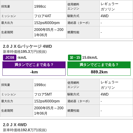
レギュラー
使用燃料
1998cc
排気量
エンジン
ガソリン
フロア4AT
4WD
ミッション
駆動方式
152ps/6000rpm
-
最大出力
過給器（ターボ）
2000年05月～200
-
生産期間
燃費性能
1年06月
2.0 J X Gパッケージ 4WD
新車時価格
195.3
万円(税抜)
JC08
-km/L
10・15
15.6km/L
満タンでどこまで走る？
満タンでどこまで走る？
-km
889.2km
レギュラー
使用燃料
1998cc
排気量
エンジン
ガソリン
フロア5MT
4WD
ミッション
駆動方式
152ps/6000rpm
-
最大出力
過給器（ターボ）
2000年05月～200
-
生産期間
燃費性能
1年06月
2.0 J X 4WD
新車時価格
192.8
万円(税抜)