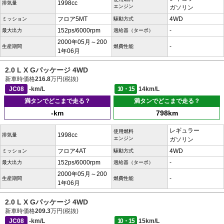
1998cc
排気量
エンジン
ガソリン
フロア5MT
4WD
ミッション
駆動方式
152ps/6000rpm
-
最大出力
過給器（ターボ）
2000年05月～200
-
生産期間
燃費性能
1年06月
2.0 L X Gパッケージ 4WD
新車時価格
216.8
万円(税抜)
JC08
-km/L
10・15
14km/L
満タンでどこまで走る？
満タンでどこまで走る？
-km
798km
レギュラー
使用燃料
1998cc
排気量
エンジン
ガソリン
フロア4AT
4WD
ミッション
駆動方式
152ps/6000rpm
-
最大出力
過給器（ターボ）
2000年05月～200
-
生産期間
燃費性能
1年06月
2.0 L X Gパッケージ 4WD
新車時価格
209.3
万円(税抜)
JC08
-km/L
10・15
15km/L