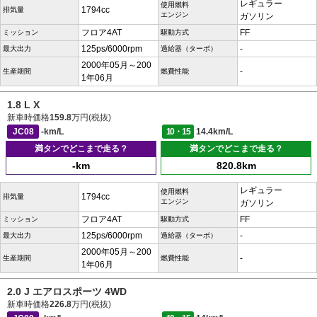
レギュラー
使用燃料
1794cc
排気量
エンジン
ガソリン
フロア4AT
FF
ミッション
駆動方式
125ps/6000rpm
-
最大出力
過給器（ターボ）
2000年05月～200
-
生産期間
燃費性能
1年06月
1.8 L X
新車時価格
159.8
万円(税抜)
JC08
-km/L
10・15
14.4km/L
満タンでどこまで走る？
満タンでどこまで走る？
-km
820.8km
レギュラー
使用燃料
1794cc
排気量
エンジン
ガソリン
フロア4AT
FF
ミッション
駆動方式
125ps/6000rpm
-
最大出力
過給器（ターボ）
2000年05月～200
-
生産期間
燃費性能
1年06月
2.0 J エアロスポーツ 4WD
新車時価格
226.8
万円(税抜)