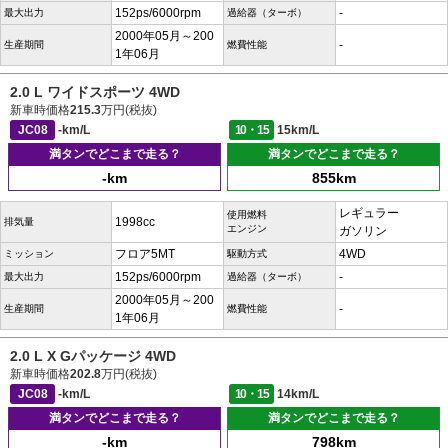
152ps/6000rpm
-
最大出力
過給器（ターボ）
2000年05月～200
-
生産期間
燃費性能
1年06月
2.0 L ワイドスポーツ 4WD
新車時価格
215.3
万円(税抜)
JC08
-km/L
10・15
15km/L
満タンでどこまで走る？
満タンでどこまで走る？
-km
855km
レギュラー
使用燃料
1998cc
排気量
エンジン
ガソリン
フロア5MT
4WD
ミッション
駆動方式
152ps/6000rpm
-
最大出力
過給器（ターボ）
2000年05月～200
-
生産期間
燃費性能
1年06月
2.0 L X Gパッケージ 4WD
新車時価格
202.8
万円(税抜)
JC08
-km/L
10・15
14km/L
満タンでどこまで走る？
満タンでどこまで走る？
-km
798km