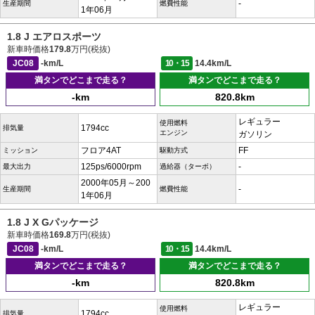
-
生産期間
燃費性能
1年06月
1.8 J エアロスポーツ
新車時価格
179.8
万円(税抜)
JC08
-km/L
10・15
14.4km/L
満タンでどこまで走る？
満タンでどこまで走る？
-km
820.8km
レギュラー
使用燃料
1794cc
排気量
エンジン
ガソリン
フロア4AT
FF
ミッション
駆動方式
125ps/6000rpm
-
最大出力
過給器（ターボ）
2000年05月～200
-
生産期間
燃費性能
1年06月
1.8 J X Gパッケージ
新車時価格
169.8
万円(税抜)
JC08
-km/L
10・15
14.4km/L
満タンでどこまで走る？
満タンでどこまで走る？
-km
820.8km
レギュラー
使用燃料
1794cc
排気量