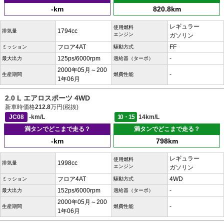
-km
820.8km
レギュラー
使用燃料
1794cc
排気量
エンジン
ガソリン
フロア4AT
FF
ミッション
駆動方式
125ps/6000rpm
-
最大出力
過給器（ターボ）
2000年05月～200
-
生産期間
燃費性能
1年06月
2.0 L エアロスポーツ 4WD
新車時価格
212.8
万円(税抜)
JC08
-km/L
10・15
14km/L
満タンでどこまで走る？
満タンでどこまで走る？
-km
798km
レギュラー
使用燃料
1998cc
排気量
エンジン
ガソリン
フロア4AT
4WD
ミッション
駆動方式
152ps/6000rpm
-
最大出力
過給器（ターボ）
2000年05月～200
-
生産期間
燃費性能
1年06月