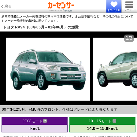
戻る
お気に入り
メニュー
新車時価格はメーカー発表当時の車両本体価格です。また基本情報など、その他の項目について
もメーカー発表時の情報に基いています。
トヨタ RAV4（00年05月～01年06月）の燃費
1/3
00年(H12)5月、FMC時のフロント。仕様はグレードにより異なります
JC08モード
10・15モード
-km/L
14.0～15.6km/L