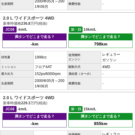
2000年05月～200
-
生産期間
燃費性能
1年06月
2.0 L ワイドスポーツ 4WD
新車時価格
236.8
万円(税抜)
JC08
-km/L
10・15
14km/L
満タンでどこまで走る？
満タンでどこまで走る？
-km
798km
レギュラー
使用燃料
1998cc
排気量
エンジン
ガソリン
フロア4AT
4WD
ミッション
駆動方式
152ps/6000rpm
-
最大出力
過給器（ターボ）
2000年05月～200
-
生産期間
燃費性能
1年06月
2.0 L ワイドスポーツ 4WD
新車時価格
229.3
万円(税抜)
JC08
-km/L
10・15
15km/L
満タンでどこまで走る？
満タンでどこまで走る？
-km
855km
レギュラー
使用燃料