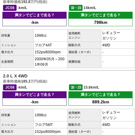
新車時価格
192.8
万円(税抜)
JC08
-km/L
10・15
14km/L
満タンでどこまで走る？
満タンでどこまで走る？
-km
798km
レギュラー
使用燃料
1998cc
排気量
エンジン
ガソリン
フロア4AT
4WD
ミッション
駆動方式
152ps/6000rpm
-
最大出力
過給器（ターボ）
2000年05月～200
-
生産期間
燃費性能
1年06月
2.0 L X 4WD
新車時価格
185.3
万円(税抜)
JC08
-km/L
10・15
15.6km/L
満タンでどこまで走る？
満タンでどこまで走る？
-km
889.2km
レギュラー
使用燃料
1998cc
排気量
エンジン
ガソリン
フロア5MT
4WD
ミッション
駆動方式
152ps/6000rpm
-
最大出力
過給器（ターボ）