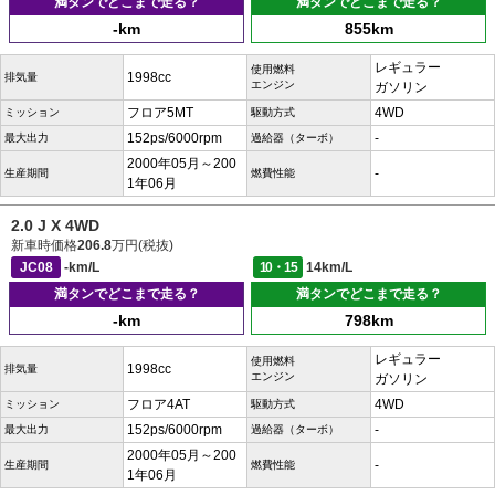
満タンでどこまで走る？
満タンでどこまで走る？
-km
855km
レギュラー
使用燃料
1998cc
排気量
エンジン
ガソリン
フロア5MT
4WD
ミッション
駆動方式
152ps/6000rpm
-
最大出力
過給器（ターボ）
2000年05月～200
-
生産期間
燃費性能
1年06月
2.0 J X 4WD
新車時価格
206.8
万円(税抜)
JC08
-km/L
10・15
14km/L
満タンでどこまで走る？
満タンでどこまで走る？
-km
798km
レギュラー
使用燃料
1998cc
排気量
エンジン
ガソリン
フロア4AT
4WD
ミッション
駆動方式
152ps/6000rpm
-
最大出力
過給器（ターボ）
2000年05月～200
-
生産期間
燃費性能
1年06月