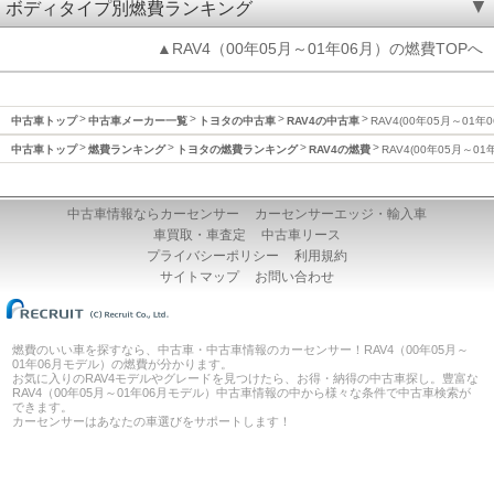
ボディタイプ別燃費ランキング
▲RAV4（00年05月～01年06月）の燃費TOPへ
中古車トップ
中古車メーカー一覧
トヨタの中古車
RAV4の中古車
RAV4(00年05月～01年
中古車トップ
燃費ランキング
トヨタの燃費ランキング
RAV4の燃費
RAV4(00年05月～01
中古車情報ならカーセンサー
カーセンサーエッジ・輸入車
車買取・車査定
中古車リース
プライバシーポリシー
利用規約
サイトマップ
お問い合わせ
燃費のいい車を探すなら、中古車・中古車情報のカーセンサー！RAV4（00年05月～
01年06月モデル）の燃費が分かります。
お気に入りのRAV4モデルやグレードを見つけたら、お得・納得の中古車探し。豊富な
RAV4（00年05月～01年06月モデル）中古車情報の中から様々な条件で中古車検索が
できます。
カーセンサーはあなたの車選びをサポートします！