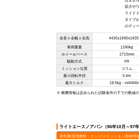
は安全
拡大や
ライド
タイプが
のディー
全長 x 全幅 x 全高
4435x1695x193
車両重量
1290kg
ホイールベース
2715mm
駆動方式
FR
ミッション位置
コラム
最小回転半径
5.4m
最大トルク
18.5kg・m/4400
※ 燃費情報は定められた試験条件の下での数値
ライトエースノアバン（96年10月～97
排気量/使用燃料・エンジン/ミッション/新車時