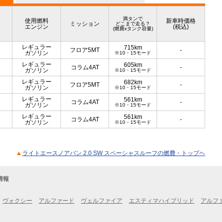
満タンで
使用燃料
新車時価格
ミッション
どこまで走る？
エンジン
(税込)
(燃費xタンク容量)
レギュラー
715km
フロア5MT
-
ガソリン
※10・15モード
レギュラー
605km
コラム4AT
-
ガソリン
※10・15モード
レギュラー
682km
フロア5MT
-
ガソリン
※10・15モード
レギュラー
561km
コラム4AT
-
ガソリン
※10・15モード
レギュラー
561km
コラム4AT
-
ガソリン
※10・15モード
ライトエースノアバン 2.0 SW スペーシャスルーフの燃費・トップヘ
情報
ヴォクシー
アルファード
ヴェルファイア
エスティマハイブリッド
アルフ