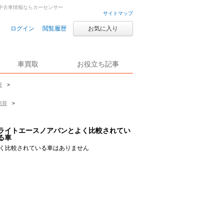
車・中古車情報ならカーセンサー
サイトマップ
ログイン
閲覧履歴
お気に入り
車買取
お役立ち記事
費
>
燃費
>
ライトエースノアバンとよく比較されてい
る車
く比較されている車はありません