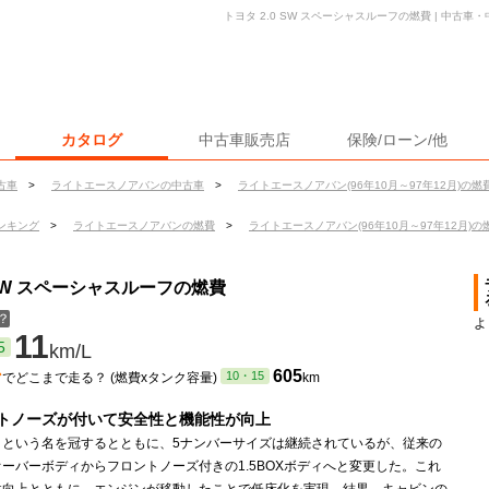
トヨタ 2.0 SW スペーシャスルーフの燃費 | 中古
カタログ
中古車販売店
保険/ローン/他
古車
>
ライトエースノアバンの中古車
>
ライトエースノアバン(96年10月～97年12月)の燃
ンキング
>
ライトエースノアバンの燃費
>
ライトエースノアバン(96年10月～97年12月)の
 SW スペーシャスルーフの燃費
？
よ
11
5
km/L
ン
605
10・15
でどこまで走る？ (燃費xタンク容量)
km
トノーズが付いて安全性と機能性が向上
」という名を冠するとともに、5ナンバーサイズは継続されているが、従来の
ーバーボディからフロントノーズ付きの1.5BOXボディへと変更した。これ