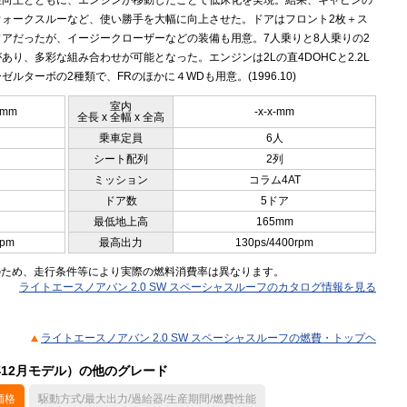
性向上とともに、エンジンが移動したことで低床化を実現。結果、キャビンの
ウォークスルーなど、使い勝手を大幅に向上させた。ドアはフロント2枚＋ス
ドアだったが、イージークローザーなどの装備も用意。7人乗りと8人乗りの2
あり、多彩な組み合わせが可能となった。エンジンは2Lの直4DOHCと2.2L
ゼルターボの2種類で、FRのほかに４WDも用意。(1996.10)
室内
5mm
-x-x-mm
全長 x 全幅 x 全高
乗車定員
6人
シート配列
2列
ミッション
コラム4AT
ドア数
5ドア
最低地上高
165mm
rpm
最高出力
130ps/4400rpm
のため、走行条件等により実際の燃料消費率は異なります。
ライトエースノアバン 2.0 SW スペーシャスルーフのカタログ情報を見る
ライトエースノアバン 2.0 SW スペーシャスルーフの燃費・トップヘ
年12月モデル）の他のグレード
価格
駆動方式/最大出力/過給器/生産期間/燃費性能