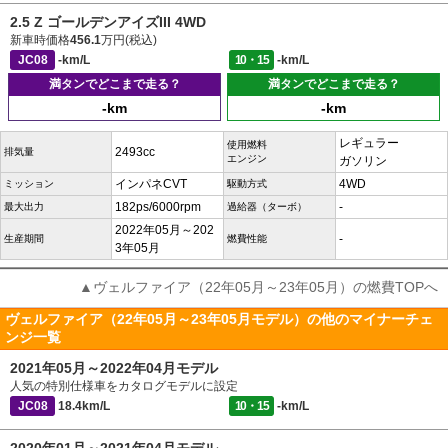
2.5 Z ゴールデンアイズIII 4WD
新車時価格
456.1
万円(税込)
JC08
-km/L
10・15
-km/L
満タンでどこまで走る？
満タンでどこまで走る？
-km
-km
レギュラー
使用燃料
2493cc
排気量
エンジン
ガソリン
インパネCVT
4WD
ミッション
駆動方式
182ps/6000rpm
-
最大出力
過給器（ターボ）
2022年05月～202
-
生産期間
燃費性能
3年05月
▲ヴェルファイア（22年05月～23年05月）の燃費TOPへ
ヴェルファイア（22年05月～23年05月モデル）の他のマイナーチェ
ンジ一覧
2021年05月～2022年04月モデル
人気の特別仕様車をカタログモデルに設定
JC08
18.4km/L
10・15
-km/L