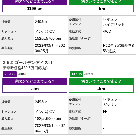
満タンでどこまで走る？
満タンでどこまで走る？
1196km
-km
レギュラー
使用燃料
2493cc
排気量
エンジン
ハイブリッド
インパネCVT
4WD
ミッション
駆動方式
152ps/5700rpm
-
最大出力
過給器（ターボ）
2022年05月～202
R12年度燃費基準8
生産期間
燃費性能
3年05月
5%達成
2.5 Z ゴールデンアイズIII
新車時価格
430.6
万円(税込)
JC08
-km/L
10・15
-km/L
満タンでどこまで走る？
満タンでどこまで走る？
-km
-km
レギュラー
使用燃料
2493cc
排気量
エンジン
ガソリン
インパネCVT
FF
ミッション
駆動方式
182ps/6000rpm
-
最大出力
過給器（ターボ）
2022年05月～202
-
生産期間
燃費性能
3年05月