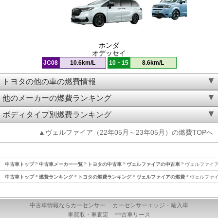
ホンダ
オデッセイ
JC08
10.6km/L
10・15
8.6km/L
トヨタの他の車の燃費情報
他のメーカーの燃費ランキング
ボディタイプ別燃費ランキング
▲ヴェルファイア（22年05月～23年05月）の燃費TOPへ
中古車トップ
中古車メーカー一覧
トヨタの中古車
ヴェルファイアの中古車
ヴェルファイア(
中古車トップ
燃費ランキング
トヨタの燃費ランキング
ヴェルファイアの燃費
ヴェルファイア
中古車情報ならカーセンサー
カーセンサーエッジ・輸入車
車買取・車査定
中古車リース