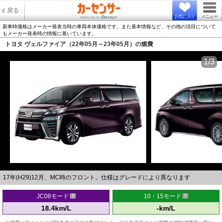
戻る
お気に入り
メニュー
新車時価格はメーカー発表当時の車両本体価格です。また基本情報など、その他の項目について
もメーカー発表時の情報に基いています。
トヨタ ヴェルファイア（22年05月～23年05月）の燃費
1/3
17年(H29)12月、MC時のフロント。仕様はグレードにより異なります
JC08モード
10・15モード
18.4km/L
-km/L