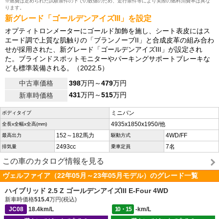
※燃費は定められた試験条件の下での数値のため、走行条件等により実際の燃料消費率は異な
ります。
新グレード「ゴールデンアイズIII」を設定
オプティトロンメーターにゴールド加飾を施し、シート表皮にはス
エード調で上質な肌触りの「ブランノーブII」と合成皮革の組み合わ
せが採用された、新グレード「ゴールデンアイズIII」が設定され
た。ブラインドスポットモニターやパーキングサポートブレーキな
ども標準装備される。（2022.5）
中古車価格
398
万円～
479
万円
431
万円～
515
万円
新車時価格
ミニバン
ボディタイプ
4935x1850x1950/他
全長x全幅x全高(mm)
152～182馬力
4WD/FF
最高出力
駆動方式
2493cc
7名
排気量
乗車定員
この車のカタログ情報を見る
ヴェルファイア（22年05月～23年05月モデル）のグレード一覧
ハイブリッド 2.5 Z ゴールデンアイズIII E-Four 4WD
新車時価格
515.4
万円(税込)
JC08
18.4km/L
10・15
-km/L