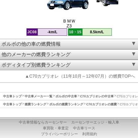
ＢＭＷ
Z3
JC08
-km/L
10・15
8.5km/L
ボルボの他の車の燃費情報
他のメーカーの燃費ランキング
ボディタイプ別燃費ランキング
▲C70カブリオレ（11年10月～12年07月）の燃費TOPへ
中古車トップ
中古車メーカー一覧
ボルボの中古車
C70カブリオレの中古車
C70カブリオレ
中古車トップ
燃費ランキング
ボルボの燃費ランキング
C70カブリオレの燃費
C70カブリオ
中古車情報ならカーセンサー
カーセンサーエッジ・輸入車
車買取・車査定
中古車リース
プライバシーポリシー
利用規約