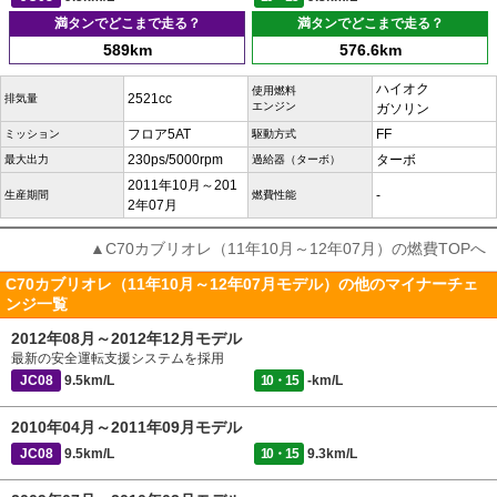
満タンでどこまで走る？
満タンでどこまで走る？
589km
576.6km
ハイオク
使用燃料
2521cc
排気量
エンジン
ガソリン
フロア5AT
FF
ミッション
駆動方式
230ps/5000rpm
ターボ
最大出力
過給器（ターボ）
2011年10月～201
-
生産期間
燃費性能
2年07月
▲C70カブリオレ（11年10月～12年07月）の燃費TOPへ
C70カブリオレ（11年10月～12年07月モデル）の他のマイナーチェ
ンジ一覧
2012年08月～2012年12月モデル
最新の安全運転支援システムを採用
JC08
9.5km/L
10・15
-km/L
2010年04月～2011年09月モデル
JC08
9.5km/L
10・15
9.3km/L