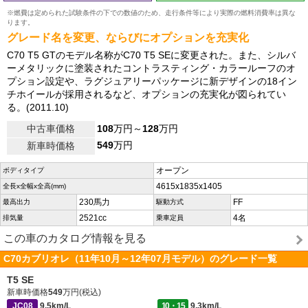
※燃費は定められた試験条件の下での数値のため、走行条件等により実際の燃料消費率は異な
ります。
グレード名を変更、ならびにオプションを充実化
C70 T5 GTのモデル名称がC70 T5 SEに変更された。また、シルバ
ーメタリックに塗装されたコントラスティング・カラールーフのオ
プション設定や、ラグジュアリーパッケージに新デザインの18イン
チホイールが採用されるなど、オプションの充実化が図られてい
る。(2011.10)
中古車価格
108
万円～
128
万円
549
万円
新車時価格
オープン
ボディタイプ
4615x1835x1405
全長x全幅x全高(mm)
230馬力
FF
最高出力
駆動方式
2521cc
4名
排気量
乗車定員
この車のカタログ情報を見る
C70カブリオレ（11年10月～12年07月モデル）のグレード一覧
T5 SE
新車時価格
549
万円(税込)
JC08
9.5km/L
10・15
9.3km/L