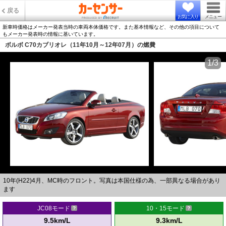
戻る
お気に入り
メニュー
新車時価格はメーカー発表当時の車両本体価格です。また基本情報など、その他の項目について
もメーカー発表時の情報に基いています。
ボルボ C70カブリオレ（11年10月～12年07月）の燃費
1/3
10年(H22)4月、MC時のフロント。写真は本国仕様の為、一部異なる場合があり
ます
JC08モード
10・15モード
9.5km/L
9.3km/L