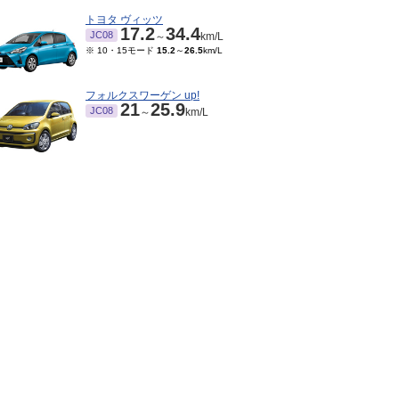
トヨタ ヴィッツ
17.2
34.4
JC08
～
km/L
※ 10・15モード
15.2
～
26.5
km/L
フォルクスワーゲン up!
21
25.9
JC08
～
km/L