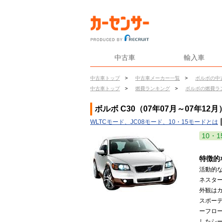
中古車
輸入車
中古車トップ
>
中古車メーカー一覧
>
ボルボの中
中古車トップ
>
燃費ランキング
>
ボルボの燃費ラ
ボルボ C30（07年07月～07年12
WLTCモード、JC08モード、10・15モードとは
10・1
特徴的
活動的
ネスタ
外観は
スポー
ーフロ
したシ