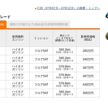
C30（07年07月～07年12月）の燃費・トップヘ
グレード
価格
駆動方式/最大出力/過給器/生産期間/燃費性能
満タンで
使用燃料
新車時価格
ミッション
どこまで走る？
エンジン
(税込)
(燃費xタンク容量)
ハイオク
595.2km
フロア5AT
285
万円
ガソリン
※10・15モード
ハイオク
595.2km
フロア5AT
348
万円
ガソリン
※10・15モード
ハイオク
576.6km
フロア5AT
387
万円
ガソリン
※10・15モード
ハイオク
576.6km
フロア5AT
387
万円
ガソリン
※10・15モード
ハイオク
576.6km
フロア5AT
439
万円
ガソリン
※10・15モード
ハイオク
595.2km
フロア5AT
358
万円
ガソリン
※10・15モード