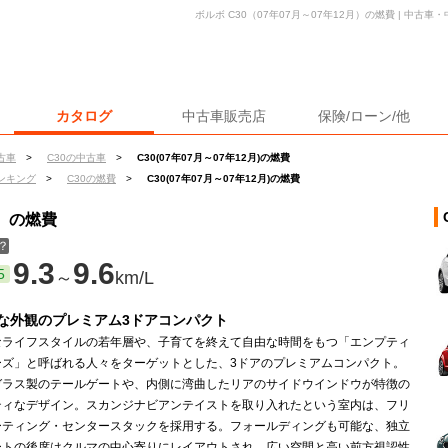
ボルボ C30（07年07月～07年12月）の燃費 | 中古
カタログ
中古車販売店
保険/ローン/他
古車
>
C30の中古車
>
C30(07年07月～07年12月)の燃費
ンキング
>
C30の燃費
>
C30(07年07月～07年12月)の燃費
月）の燃費
？
9.3
9.6
5
～
km/L
な外観のプレミアム3ドアコンパクト
なライフスタイルの若年層や、子育てを終えて自由な時間をもつ「エンプティ
ーズ」と呼ばれる人々をターゲットとした、3ドアのプレミアムコンパクト。
ガラス製のテールゲートや、内側に湾曲したリアのサイドウインドウが特徴の
ティなデザイン。スカンジナビアンテイストを取り入れたという室内は、フリ
ーティング・センタースタックを採用する。フォールディングも可能な、独立
ートの後席はクルマの中心寄りにレイアウトされ、広い空間と高い前方視認性