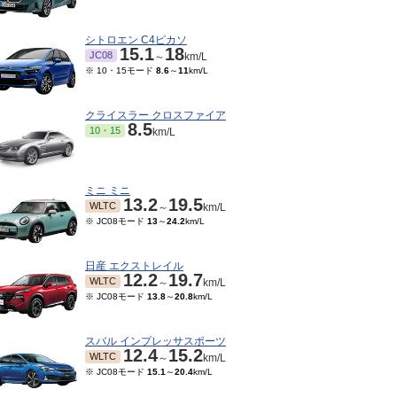
シトロエン C4ピカソ
15.1
18
JC08
～
km/L
※ 10・15モード
8.6
～
11
km/L
クライスラー クロスファイア
8.5
10・15
km/L
ミニ ミニ
13.2
19.5
WLTC
～
km/L
※ JC08モード
13
～
24.2
km/L
日産 エクストレイル
12.2
19.7
WLTC
～
km/L
※ JC08モード
13.8
～
20.8
km/L
01～2009/02
2008/09～2008/12
2008/01～2008/08
モード
9.3
～
9.6
km/L
※ 10・15モード
9.3
～
9.6
km/L
※ 10・15モード
9.3
～
9.6
km/L
スバル インプレッサスポーツ
12.4
15.2
WLTC
～
km/L
※ JC08モード
15.1
～
20.4
km/L