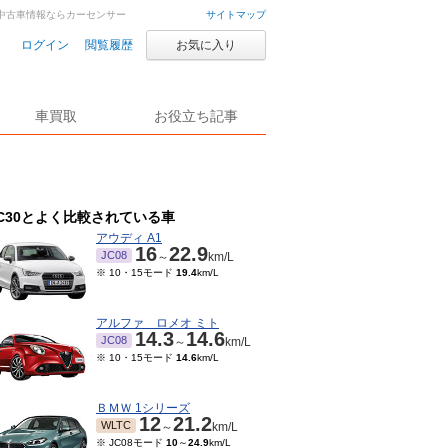
車・中古車情報ならカーセンサー
サイトマップ
ログイン
閲覧履歴
お気に入り
車買取
お役立ち記事
C30とよく比較されている車
アウディ A1
16
22.9
JC08
～
km/L
※ 10・15モード
19.4
km/L
アルファ ロメオ ミト
14.3
14.6
JC08
～
km/L
※ 10・15モード
14.6
km/L
ＢＭＷ 1シリーズ
12
21.2
WLTC
～
km/L
※ JC08モード
10
～
24.9
km/L