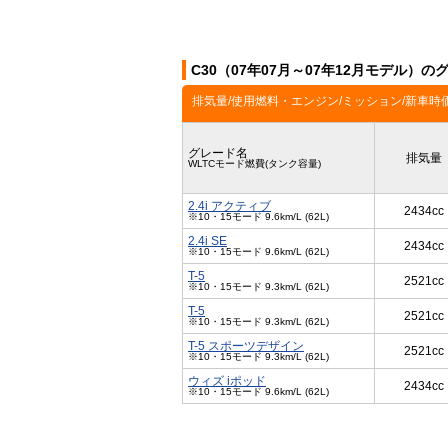
C30（07年07月～07年12月モデル）の
排気量/使用燃料・エンジン/ミッション/新車時
グレード名
排気量
WLTCモード燃費(タンク容量)
2.4i アクティブ
2434cc
※10・15モード 9.6km/L (62L)
2.4i SE
2434cc
※10・15モード 9.6km/L (62L)
T-5
2521cc
※10・15モード 9.3km/L (62L)
T-5
2521cc
※10・15モード 9.3km/L (62L)
T-5 スポーツデザイン
2521cc
※10・15モード 9.3km/L (62L)
ウィズ iポッド
2434cc
※10・15モード 9.6km/L (62L)