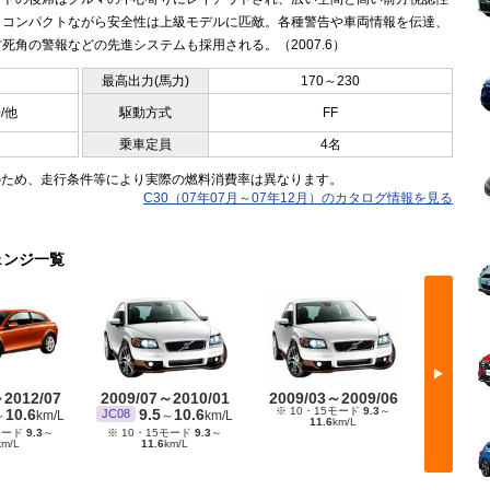
。コンパクトながら安全性は上級モデルに匹敵。各種警告や車両情報を伝達、
死角の警報などの先進システムも採用される。（2007.6）
最高出力(馬力)
170～230
0/他
駆動方式
FF
乗車定員
4名
のため、走行条件等により実際の燃料消費率は異なります。
C30（07年07月～07年12月）のカタログ情報を見る
ェンジ一覧
▶
～2012/07
2009/07～2010/01
2009/03～2009/06
2009/
※ 10・15モード
9.3
～
※ 10・15
10.6
9.5
10.6
JC08
～
km/L
～
km/L
11.6
km/L
モード
9.3
～
※ 10・15モード
9.3
～
km/L
11.6
km/L