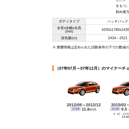
をもつ
斜め後方
ボディタイプ
ハッチバック
全長x全幅x全高
4250x1780x143
(mm)
排気量(cc)
2434～2521
※ 燃費情報は定められた試験条件の下での数値
（07年07月～07年12月）のマイナーチ
2012/08～2012/12
2010/02
11.6
9.5
JC08
JC08
km/L
※ 10・15
11.6