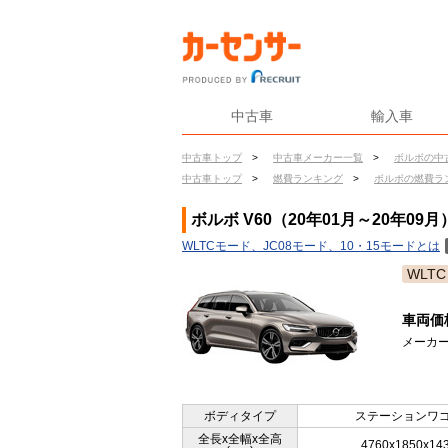
中古車
輸入車
中古車トップ
>
中古車メーカー一覧
>
ボルボの中
中古車トップ
>
燃費ランキング
>
ボルボの燃費ラ
ボルボ V60（20年01月～20年09
WLTCモード、JC08モード、10・15モードとは
WLTC
車両価
メーカー
ボディタイプ
ステーションワ
全長x全幅x全高
4760x1850x14