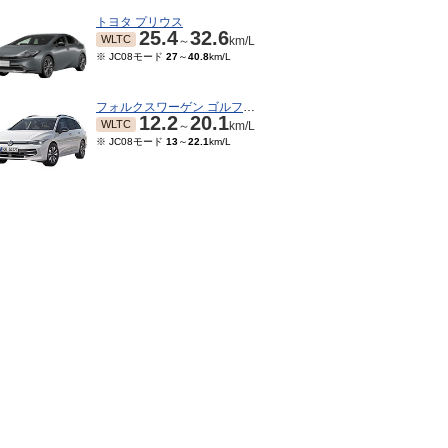
トヨタ プリウス
25.4
32.6
WLTC
～
km/L
※ JC08モード
27
～
40.8
km/L
フォルクスワーゲン ゴルフヴァリアント
12.2
20.1
WLTC
～
km/L
※ JC08モード
13
～
22.1
km/L