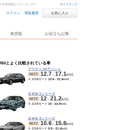
車・中古車情報ならカーセンサー
サイトマップ
ログイン
閲覧履歴
お気に入り
車買取
お役立ち記事
V60とよく比較されている車
アウディ A4アバント
12.7
17.1
WLTC
～
km/L
※ JC08モード
13.6
～
21.6
km/L
ＢＭＷ 1シリーズ
12
21.2
WLTC
～
km/L
※ JC08モード
10
～
24.9
km/L
ＢＭＷ 3シリーズ
10.6
15.6
WLTC
～
km/L
※ JC08モード
9.9
～
21.4
km/L