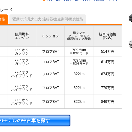
グレード
価格
駆動方式/最大出力/過給器/生産期間/燃費性能
満タンで
使用燃料
新車時価格
ミッション
どこまで走る？
エンジン
(税込)
(燃費xタンク容量)
ハイオク
709.5km
フロア8AT
514
万円
ガソリン
※JC08モード
ハイオク
709.5km
フロア8AT
614
万円
ガソリン
※JC08モード
ハイオク
フロア8AT
822km
674
万円
ハイブリッド
ハイオク
フロア8AT
822km
779
万円
ハイブリッド
ハイオク
フロア8AT
822km
849
万円
ハイブリッド
のモデルの中古車を探す