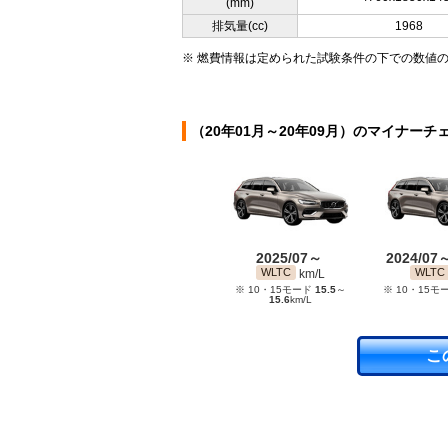
(mm)
排気量(cc)
1968
※ 燃費情報は定められた試験条件の下での数値
（20年01月～20年09月）のマイナーチ
2025/07～
2024/07
WLTC
WLTC
km/L
※ 10・15モード
15.5
～
※ 10・15モ
15.6
km/L
こ