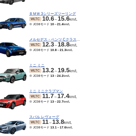
ＢＭＷ 3シリーズツーリング
10.6
15.6
WLTC
～
km/L
※ JC08モード
10
～
21.4
km/L
メルセデス・ベンツ Cクラスワゴン
12.3
18.8
WLTC
～
km/L
※ JC08モード
10.8
～
21.3
km/L
ミニ ミニ
13.2
19.5
WLTC
～
km/L
※ JC08モード
13
～
24.2
km/L
07～2022/12
2022/04～2022/06
2022/01～2022/03
202
TC
WLTC
WLTC
km/L
km/L
km/L
15モード
15.2
～
※ 10・15モード
15.4
～
※ 10・15モード
15.4
～
※ 1
ミニ ミニクラブマン
5.4
km/L
15.6
km/L
15.6
km/L
11.7
17.4
WLTC
～
km/L
※ JC08モード
13
～
22.7
km/L
スバル レヴォーグ
11
13.8
WLTC
～
km/L
※ JC08モード
13.1
～
17.6
km/L