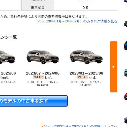
乗車定員
5名
のため、走行条件等により実際の燃料消費率は異なります。
V60（20年01月～20年09月）のカタログ情報を見る
ェンジ一覧
▶
～2025/06
2023/07～2024/06
2023/01～2023/06
2022/
WLTC
WLTC
WL
km/L
km/L
km/L
ード
15.5
km/L
※ 10・15モード
15.2
～
※ 10・15モード
15.2
～
※ 10・
15.4
km/L
15.4
km/L
1
のモデルの中古車を探す
V60（20年01月～20年09月）の燃費・トップヘ