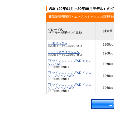
V60（20年01月～20年09月モデル）の
排気量/使用燃料・エンジン/ミッション/新車時
グレード名
排気量
WLTCモード燃費(タンク容量)
T5 モメンタム
1968cc
※JC08モード12.9km/L (55L)
T5 インスクリプション
1968cc
※JC08モード12.9km/L (55L)
T6 ツインエンジン AWD モメン
タム 4WD
1968cc
13.7km/L (60L)
T6 ツインエンジン AWD インス
クリプション 4WD
1968cc
13.7km/L (60L)
T8 ツインエンジン AWD インス
クリプション 4WD
1968cc
13.7km/L (60L)
こ