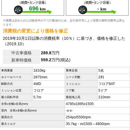
（燃費×タンク容量）
（燃費×タンク容量）
696
-
km
km
※燃費は定められた試験条件の下での数値のため、走行条件等により実際の燃料消費率は異な
ります。
消費税の変更により価格を修正
2019年10月1日以降の消費税率（10％）に基づき、価格を修正した
（2019.10）
中古車価格
289.8
万円
559.2
万円(税込)
新車時価格
1810kg
5名
車両重量
乗車定員
2875mm
2列
ホイールベース
シート列数
4WD
フロア8AT
駆動方式
ミッション
フロア
5ドア
ミッション位置
ドア数
5.7m
210mm
最小回転半径
最低地上高
4785x1895x1505
全長x全幅x全高(mm)
-x-x-
室内 全長x全幅x全高(mm)
254ps/5500rpm
最高出力
35.7kg・m/1500～4800rpm
最大トルク