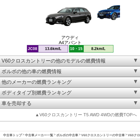
アウディ
A4アバント
JC08
13.6km/L
10・15
8.2km/L
V60クロスカントリーの他のモデルの燃費情報
ボルボの他の車の燃費情報
他のメーカーの燃費ランキング
ボディタイプ別燃費ランキング
車を売却する
▲V60クロスカントリー T5 AWD 4WDの燃費TOPへ
中古車トップ
中古車メーカー一覧
ボルボの中古車
V60クロスカントリーの中古車
V60ク