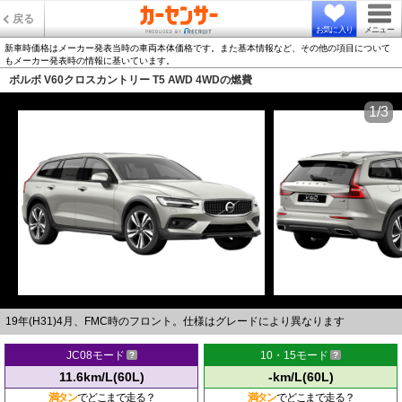
戻る
お気に入り
メニュー
新車時価格はメーカー発表当時の車両本体価格です。また基本情報など、その他の項目について
もメーカー発表時の情報に基いています。
ボルボ V60クロスカントリー T5 AWD 4WDの燃費
1/3
19年(H31)4月、FMC時のフロント。仕様はグレードにより異なります
JC08モード
10・15モード
11.6km/L(60L)
-km/L(60L)
満タン
でどこまで走る？
満タン
でどこまで走る？