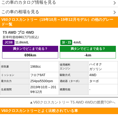
この車のカタログ情報を見る
この車の相場を見る
V60クロスカントリー（19年10月～19年12月モデル）の他のグレー
ド一覧
T5 AWD プロ 4WD
新車時価格
661
万円(税込)
JC08
11.6km/L
10・15
-km/L
満タンでどこまで走る？
満タンでどこまで走る？
696km
-km
ハイオク
使用燃料
1968cc
排気量
エンジン
ガソリン
フロア8AT
4WD
ミッション
駆動方式
254ps/5500rpm
ターボ
最大出力
過給器（ターボ）
2019年10月～201
-
生産期間
燃費性能
9年12月
▲V60クロスカントリー T5 AWD 4WDの燃費TOPへ
V60クロスカントリーとよく比較されている車