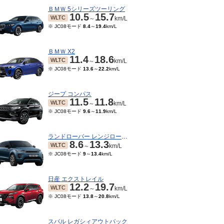
ＢＭＷ 5シリーズツーリング
10.5
15.7
WLTC
～
km/L
※ JC08モード
8.4
～
19.4
km/L
ＢＭＷ X2
11.4
18.6
WLTC
～
km/L
※ JC08モード
13.6
～
22.2
km/L
ジープ コンパス
11.5
11.8
WLTC
～
km/L
※ JC08モード
9.6
～
11.9
km/L
ランドローバー レンジローバーイヴォーク
8.6
13.3
WLTC
～
km/L
※ JC08モード
9
～
13.4
km/L
日産 エクストレイル
12.2
19.7
WLTC
～
km/L
※ JC08モード
13.8
～
20.8
km/L
スバル レガシィアウトバック