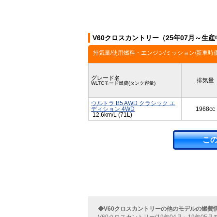
V60クロスカントリー（25年07月～生
排気量/使用燃料・エンジン/ミッション/新車時
グレード名
排気量
WLTCモード燃費(タンク容量)
ウルトラ B5 AWD クラシック エ
ディション 4WD
1968cc
12.6km/L (71L)
こ
◆V60クロスカントリーの他のモデルの燃費