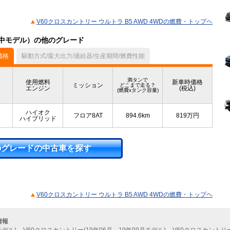
V60クロスカントリー ウルトラ B5 AWD 4WDの燃費・トップヘ
産中モデル）の他のグレード
価格
駆動方式/最大出力/過給器/生産期間/燃費性能
満タンで
使用燃料
新車時価格
ミッション
どこまで走る？
エンジン
(税込)
(燃費xタンク容量)
ハイオク
フロア8AT
894.6km
819
万円
ハイブリッド
のグレードの中古車を探す
V60クロスカントリー ウルトラ B5 AWD 4WDの燃費・トップヘ
情報