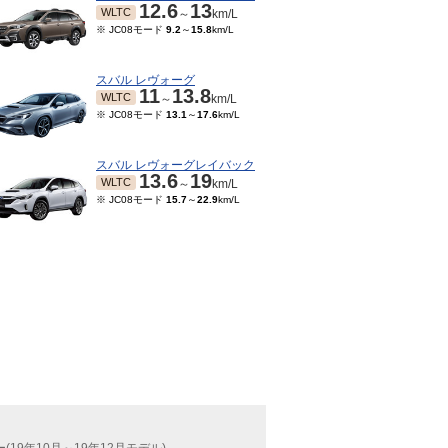
12.6
13
WLTC
～
km/L
※ JC08モード
9.2
～
15.8
km/L
スバル レヴォーグ
11
13.8
WLTC
～
km/L
※ JC08モード
13.1
～
17.6
km/L
スバル レヴォーグレイバック
13.6
19
WLTC
～
km/L
※ JC08モード
15.7
～
22.9
km/L