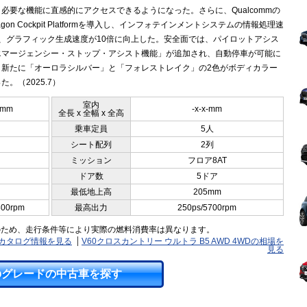
必要な機能に直感的にアクセスできるようになった。さらに、Qualcommの
ragon Cockpit Platformを導入し、インフォテインメントシステムの情報処理速
倍、グラフィック生成速度が10倍に向上した。安全面では、パイロットアシス
エマージェンシー・ストップ・アシスト機能」が追加され、自動停車が可能に
。新たに「オーロラシルバー」と「フォレストレイク」の2色がボディカラー
た。（2025.7）
室内
5mm
-x-x-mm
全長 x 全幅 x 全高
乗車定員
5人
シート配列
2列
ミッション
フロア8AT
ドア数
5ドア
最低地上高
205mm
800rpm
最高出力
250ps/5700rpm
のため、走行条件等により実際の燃料消費率は異なります。
Dのカタログ情報を見る
V60クロスカントリー ウルトラ B5 AWD 4WDの相場を
見る
のグレードの中古車を探す