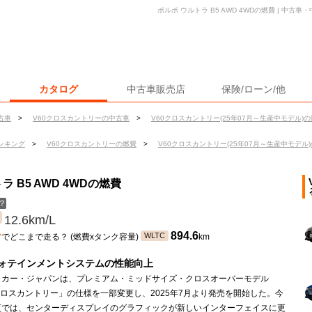
ボルボ ウルトラ B5 AWD 4WDの燃費 | 中
カタログ
中古車販売店
保険/ローン/他
古車
>
V60クロスカントリーの中古車
>
V60クロスカントリー(25年07月～生産中モデル)
ンキング
>
V60クロスカントリーの燃費
>
V60クロスカントリー(25年07月～生産中モデル
 B5 AWD 4WDの燃費
？
12.6km/L
ン
894.6
WLTC
でどこまで走る？ (燃費xタンク容量)
km
ォテインメントシステムの性能向上
・カー・ジャパンは、プレミアム・ミッドサイズ・クロスオーバーモデル
クロスカントリー」の仕様を一部変更し、2025年7月より発売を開始した。今
更では、センターディスプレイのグラフィックが新しいインターフェイスに更