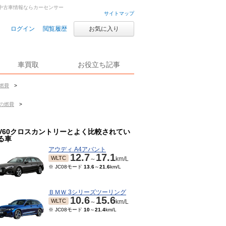
古車・中古車情報ならカーセンサー
サイトマップ
ログイン
閲覧履歴
お気に入り
車買取
お役立ち記事
の燃費
>
)の燃費
>
V60クロスカントリーとよく比較されてい
る車
アウディ A4アバント
12.7
17.1
WLTC
～
km/L
※ JC08モード
13.6
～
21.6
km/L
ＢＭＷ 3シリーズツーリング
10.6
15.6
WLTC
～
km/L
※ JC08モード
10
～
21.4
km/L