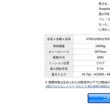
新され、
Snapd
度が2
トに「
なった
に加わっ
全長 x 全幅 x 全高
4785x1895x150
車両重量
1860kg
ホイールベース
2875mm
駆動方式
4WD
ミッション位置
フロア
最小回転半径
5.7m
最大トルク
35.7kg・m/1800～4
※ 燃費情報は定められた試験条件の下での数値
V60クロスカントリー ウルトラ B5 AWD 4W
こ