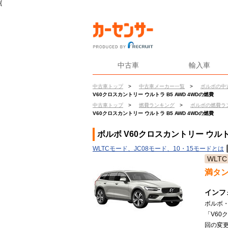
{
中古車
輸入車
中古車トップ
>
中古車メーカー一覧
>
ボルボの中
V60クロスカントリー ウルトラ B5 AWD 4WDの燃費
中古車トップ
>
燃費ランキング
>
ボルボの燃費ラ
V60クロスカントリー ウルトラ B5 AWD 4WDの燃費
ボルボ V60クロスカントリー ウルトラ
WLTCモード、JC08モード、10・15モードとは
WLTC
満タ
インフ
ボルボ
「V60
回の変