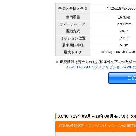
全長 x 全幅 x 全高
4425x1875x166
車両重量
1670kg
ホイールベース
2700mm
駆動方式
4WD
ミッション位置
フロア
最小回転半径
5.7m
最大トルク
30.6kg・m/1400～4
※ 燃費情報は定められた試験条件の下での数値
XC40 T4 AWD インスクリプション 4
こ
XC40（19年03月～19年09月モデル）
排気量/使用燃料・エンジン/ミッション/新車時