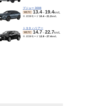
プジョー 3008
13.4
19.4
WLTC
～
km/L
※ JC08モード
10.4
～
21.2
km/L
トヨタ ハリアー
14.7
22.7
WLTC
～
km/L
※ JC08モード
12.8
～
27.4
km/L