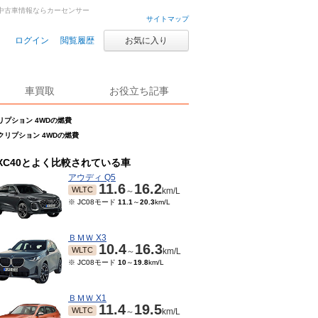
車・中古車情報ならカーセンサー
サイトマップ
ログイン
閲覧履歴
お気に入り
車買取
お役立ち記事
スクリプション 4WDの燃費
ンスクリプション 4WDの燃費
XC40とよく比較されている車
アウディ Q5
11.6
16.2
WLTC
～
km/L
※ JC08モード
11.1
～
20.3
km/L
ＢＭＷ X3
10.4
16.3
WLTC
～
km/L
※ JC08モード
10
～
19.8
km/L
ＢＭＷ X1
11.4
19.5
WLTC
～
km/L