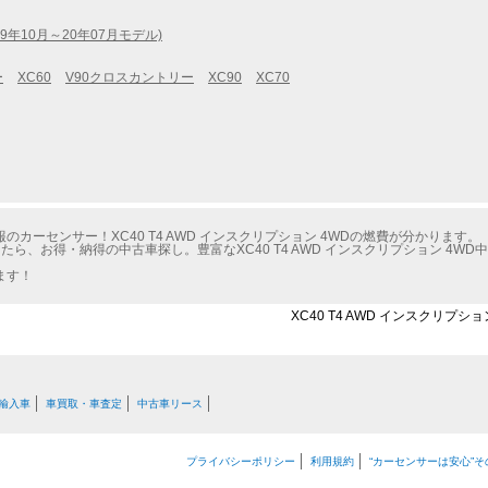
(19年10月～20年07月モデル)
ー
XC60
V90クロスカントリー
XC90
XC70
カーセンサー！XC40 T4 AWD インスクリプション 4WDの燃費が分かります。
たら、お得・納得の中古車探し。豊富なXC40 T4 AWD インスクリプション 4
ます！
XC40 T4 AWD インスクリプシ
輸入車
車買取・車査定
中古車リース
プライバシーポリシー
利用規約
“カーセンサーは安心”そ