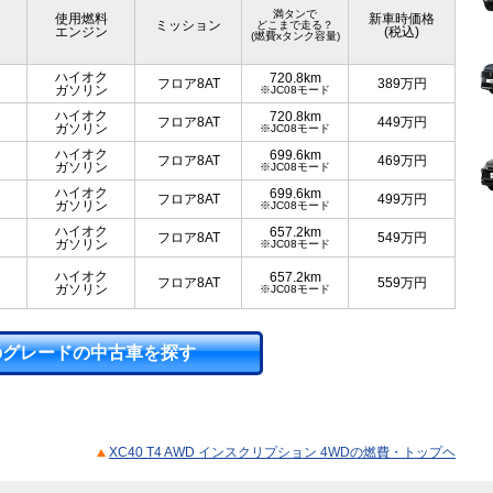
満タンで
使用燃料
新車時価格
ミッション
どこまで走る？
エンジン
(税込)
(燃費xタンク容量)
ハイオク
720.8km
フロア8AT
389
万円
ガソリン
※JC08モード
ハイオク
720.8km
フロア8AT
449
万円
ガソリン
※JC08モード
ハイオク
699.6km
フロア8AT
469
万円
ガソリン
※JC08モード
ハイオク
699.6km
フロア8AT
499
万円
ガソリン
※JC08モード
ハイオク
657.2km
フロア8AT
549
万円
ガソリン
※JC08モード
ハイオク
657.2km
フロア8AT
559
万円
ガソリン
※JC08モード
のグレードの中古車を探す
XC40 T4 AWD インスクリプション 4WDの燃費・トップヘ