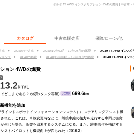
ボルボ T4 AWD インスクリプション 4WDの燃費 | 中古
カタログ
中古車販売店
保険/ローン/他
古車
>
XC40の中古車
>
XC40(19年03月～19年09月)の燃費
>
XC40 T4 AWD イン
ンキング
>
XC40の燃費
>
XC40(19年03月～19年09月)の燃費
>
XC40 T4 AWD イ
リプション 4WDの燃費
？
13.2
km/L
ン
699.6
JC08
でどこまで走る？ (燃費xタンク容量)
km
Sに新機能を追加
（ブラインドスポットインフォメーションシステム）にステアリングアシスト機
加された。これは、車線変更時などに、隣接車線の後方を走行する車両と衝突
険が生じた場合、衝突を回避するシステムになる。また、駐車操作を補助する
シストパイロットも機能向上が図られた（2019.3）