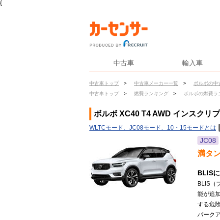
{
中古車
輸入車
中古車トップ
>
中古車メーカー一覧
>
ボルボの中
中古車トップ
>
燃費ランキング
>
ボルボの燃費ラ
ボルボ XC40 T4 AWD インスク
WLTCモード、JC08モード、10・15モードとは
JC08
満タ
BLI
BLIS
能が追
する危
パークア