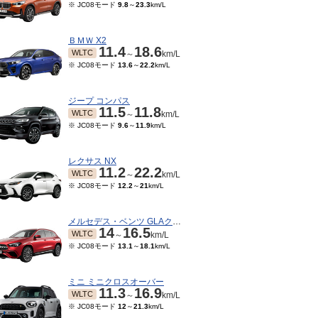
※ JC08モード
9.8
～
23.3
km/L
ＢＭＷ X2
11.4
18.6
WLTC
～
km/L
※ JC08モード
13.6
～
22.2
km/L
ジープ コンパス
11.5
11.8
WLTC
～
km/L
※ JC08モード
9.6
～
11.9
km/L
レクサス NX
11.2
22.2
WLTC
～
km/L
※ JC08モード
12.2
～
21
km/L
メルセデス・ベンツ GLAクラス
14
16.5
WLTC
～
km/L
※ JC08モード
13.1
～
18.1
km/L
ミニ ミニクロスオーバー
11.3
16.9
WLTC
～
km/L
※ JC08モード
12
～
21.3
km/L