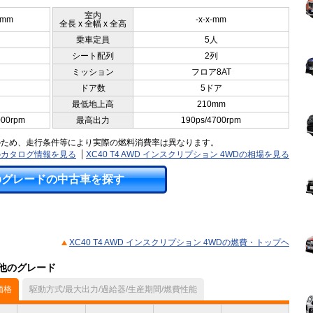
室内
0mm
-x-x-mm
全長 x 全幅 x 全高
乗車定員
5人
シート配列
2列
ミッション
フロア8AT
ドア数
5ドア
最低地上高
210mm
000rpm
最高出力
190ps/4700rpm
のため、走行条件等により実際の燃料消費率は異なります。
WDのカタログ情報を見る
XC40 T4 AWD インスクリプション 4WDの相場を見る
のグレードの中古車を探す
XC40 T4 AWD インスクリプション 4WDの燃費・トップヘ
の他のグレード
価格
駆動方式/最大出力/過給器/生産期間/燃費性能