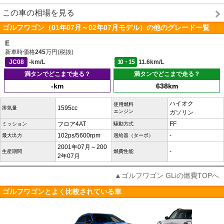
この車の相場を見る
ゴルフワゴン（01年07月～02年07月モデル）の他のグレード一覧
E
新車時価格
245
万円(税抜)
JC08
-km/L
10・15
11.6km/L
満タンでどこまで走る？
満タンでどこまで走る？
-km
638km
ハイオク
使用燃料
1595cc
排気量
エンジン
ガソリン
フロア4AT
FF
ミッション
駆動方式
102ps/5600rpm
-
最大出力
過給器（ターボ）
2001年07月～200
-
生産期間
燃費性能
2年07月
▲ゴルフワゴン GLiの燃費TOPへ
ゴルフワゴンとよく比較されている車