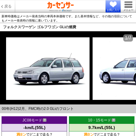
戻る
お気に入り
メニュー
新車時価格はメーカー発表当時の車両本体価格です。また基本情報など、その他の項目について
もメーカー発表時の情報に基いています。
フォルクスワーゲン ゴルフワゴン GLiの燃費
1/7
00年(H12)2月、FMC時の2.0 GLiのフロント
JC08モード
10・15モード
-km/L(55L)
9.7km/L(55L)
満タン
でどこまで走る？
満タン
でどこまで走る？