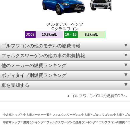
メルセデス・ベンツ
Cクラスワゴン
JC08
10.8km/L
10・15
8.2km/L
ゴルフワゴンの他のモデルの燃費情報
フォルクスワーゲンの他の車の燃費情報
他のメーカーの燃費ランキング
ボディタイプ別燃費ランキング
車を売却する
▲ゴルフワゴン GLiの燃費TOPへ
中古車トップ
中古車メーカー一覧
フォルクスワーゲンの中古車
ゴルフワゴンの中古車
ゴル
中古車トップ
燃費ランキング
フォルクスワーゲンの燃費ランキング
ゴルフワゴンの燃費