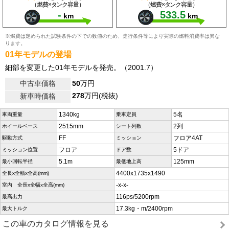
（燃費×タンク容量）
（燃費×タンク容量）
-
533.5
km
km
※燃費は定められた試験条件の下での数値のため、走行条件等により実際の燃料消費率は異な
ります。
01年モデルの登場
細部を変更した01年モデルを発売。（2001.7）
中古車価格
50
万円
278
万円(税抜)
新車時価格
1340kg
5名
車両重量
乗車定員
2515mm
2列
ホイールベース
シート列数
FF
フロア4AT
駆動方式
ミッション
フロア
5ドア
ミッション位置
ドア数
5.1m
125mm
最小回転半径
最低地上高
4400x1735x1490
全長x全幅x全高(mm)
-x-x-
室内 全長x全幅x全高(mm)
116ps/5200rpm
最高出力
17.3kg・m/2400rpm
最大トルク
この車のカタログ情報を見る