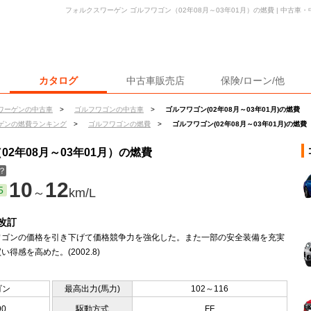
フォルクスワーゲン ゴルフワゴン（02年08月～03年01月）の燃費 | 中古
カタログ
中古車販売店
保険/ローン/他
ワーゲンの中古車
>
ゴルフワゴンの中古車
>
ゴルフワゴン(02年08月～03年01月)の燃費
ゲンの燃費ランキング
>
ゴルフワゴンの燃費
>
ゴルフワゴン(02年08月～03年01月)の燃費
2年08月～03年01月）の燃費
？
10
12
5
～
km/L
改訂
ワゴンの価格を引き下げて価格競争力を強化した。また一部の安全装備を充実
い得感を高めた。(2002.8)
ゴン
最高出力(馬力)
102～116
90
駆動方式
FF