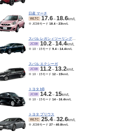
日産 マーチ
17.6
18.6
WLTC
～
km/L
※ JC08モード
18.4
～
23
km/L
スバル レガシィツーリングワゴン
10.2
14.4
JC08
～
km/L
※ 10・15モード
9.4
～
14.4
km/L
スバル エクシーガ
11.2
13.2
JC08
～
km/L
※ 10・15モード
12
～
15
km/L
02～2001/06
5モード
9.7
～
11
km/L
トヨタ bB
14.2
15
JC08
～
km/L
※ 10・15モード
14
～
16.4
km/L
トヨタ プリウス
25.4
32.6
WLTC
～
km/L
※ JC08モード
27
～
40.8
km/L