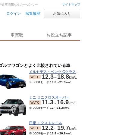
車・中古車情報ならカーセンサー
サイトマップ
ログイン
閲覧履歴
お気に入り
車買取
お役立ち記事
ゴルフワゴンとよく比較されている車
メルセデス・ベンツ Cクラスワゴン
12.3
18.8
WLTC
～
km/L
※ JC08モード
10.8
～
21.3
km/L
ミニ ミニクロスオーバー
11.3
16.9
WLTC
～
km/L
※ JC08モード
12
～
21.3
km/L
日産 エクストレイル
12.2
19.7
WLTC
～
km/L
※ JC08モード
13.8
～
20.8
km/L