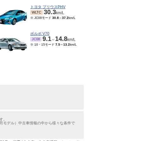
トヨタ プリウスPHV
30.3
WLTC
km/L
※ JC08モード
30.8
～
37.2
km/L
ボルボ V70
9.1
14.8
JC08
～
km/L
※ 10・15モード
7.5
～
13.2
km/L
す。
1月モデル）中古車情報の中から様々な条件で