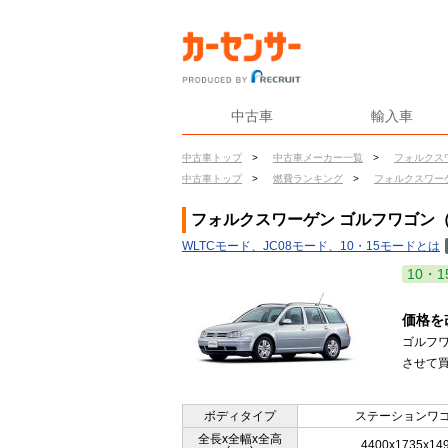
中古車
輸入車
中古車トップ
>
中古車メーカー一覧
>
フォルクス
中古車トップ
>
燃費ランキング
>
フォルクスワー
フォルクスワーゲン ゴルフワゴン（0
WLTCモード、JC08モード、10・15モードとは
10・1
価格を
ゴルフ
させて買
ボディタイプ
ステーションワ
全長x全幅x全高
4400x1735x14