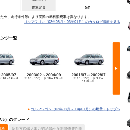
乗車定員
5名
のため、走行条件等により実際の燃料消費率は異なります。
ゴルフワゴン（02年08月～03年01月）のカタログ情報を見る
ェンジ一覧
▶
～2005/07
2003/02～2004/09
2001/07～2002/07
2000/
ード
10
～
12
km/L
※ 10・15モード
10
～
12
km/L
※ 10・15モード
9.7
～
※ 10・1
11.6
km/L
ゴルフワゴン（02年08月～03年01月）の燃費・トップヘ
モデル）のグレード
価格
駆動方式/最大出力/過給器/生産期間/燃費性能