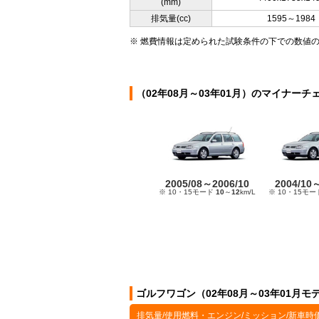
(mm)
排気量(cc)
1595～1984
※ 燃費情報は定められた試験条件の下での数値
（02年08月～03年01月）のマイナーチ
2005/08～2006/10
2004/10
※ 10・15モード
10
～
12
km/L
※ 10・15モ
ゴルフワゴン（02年08月～03年01月
排気量/使用燃料・エンジン/ミッション/新車時