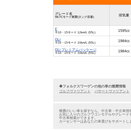
グレード名
排気量
WLTCモード燃費(タンク容量)
E
1595cc
※10・15モード 12km/L (55L)
GLi
1984cc
※10・15モード 10km/L (55L)
GLi プレミアムパッケージ
1984cc
※10・15モード 10km/L (55L)
◆フォルクスワーゲンの他の車の燃費情報
ゴルフヴァリアント
パサートヴァリアント
燃費のいい車を探すなら、中古車・中古車情報
お気に入りのゴルフワゴンモデルやグレードを
中古車検索ができます。
カーセンサーはあなたの車選びをサポートし