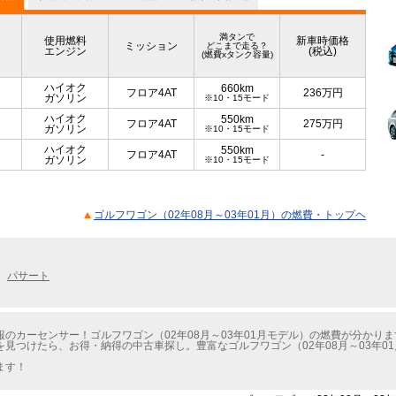
満タンで
使用燃料
新車時価格
ミッション
どこまで走る？
エンジン
(税込)
(燃費xタンク容量)
ハイオク
660km
フロア4AT
236
万円
ガソリン
※10・15モード
ハイオク
550km
フロア4AT
275
万円
ガソリン
※10・15モード
ハイオク
550km
フロア4AT
-
ガソリン
※10・15モード
ゴルフワゴン（02年08月～03年01月）の燃費・トップヘ
パサート
のカーセンサー！ゴルフワゴン（02年08月～03年01月モデル）の燃費が分かりま
見つけたら、お得・納得の中古車探し。豊富なゴルフワゴン（02年08月～03年0
ます！