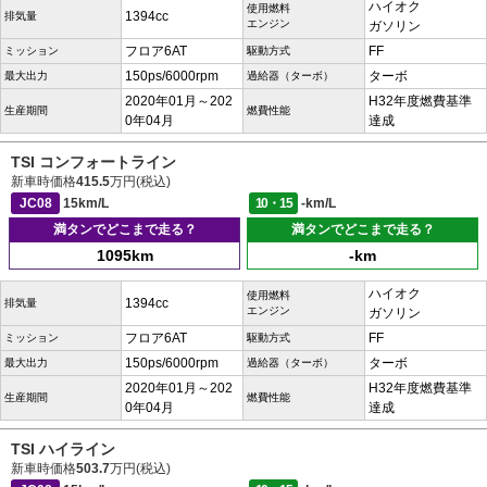
ハイオク
使用燃料
1394cc
排気量
エンジン
ガソリン
フロア6AT
FF
ミッション
駆動方式
150ps/6000rpm
ターボ
最大出力
過給器（ターボ）
2020年01月～202
H32年度燃費基準
生産期間
燃費性能
0年04月
達成
TSI コンフォートライン
新車時価格
415.5
万円(税込)
JC08
15km/L
10・15
-km/L
満タンでどこまで走る？
満タンでどこまで走る？
1095km
-km
ハイオク
使用燃料
1394cc
排気量
エンジン
ガソリン
フロア6AT
FF
ミッション
駆動方式
150ps/6000rpm
ターボ
最大出力
過給器（ターボ）
2020年01月～202
H32年度燃費基準
生産期間
燃費性能
0年04月
達成
TSI ハイライン
新車時価格
503.7
万円(税込)