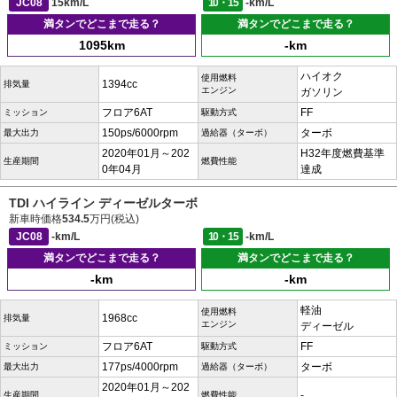
JC08
15km/L
10・15
-km/L
満タンでどこまで走る？
満タンでどこまで走る？
1095km
-km
ハイオク
使用燃料
1394cc
排気量
エンジン
ガソリン
フロア6AT
FF
ミッション
駆動方式
150ps/6000rpm
ターボ
最大出力
過給器（ターボ）
2020年01月～202
H32年度燃費基準
生産期間
燃費性能
0年04月
達成
TDI ハイライン ディーゼルターボ
新車時価格
534.5
万円(税込)
JC08
-km/L
10・15
-km/L
満タンでどこまで走る？
満タンでどこまで走る？
-km
-km
軽油
使用燃料
1968cc
排気量
エンジン
ディーゼル
フロア6AT
FF
ミッション
駆動方式
177ps/4000rpm
ターボ
最大出力
過給器（ターボ）
2020年01月～202
-
生産期間
燃費性能