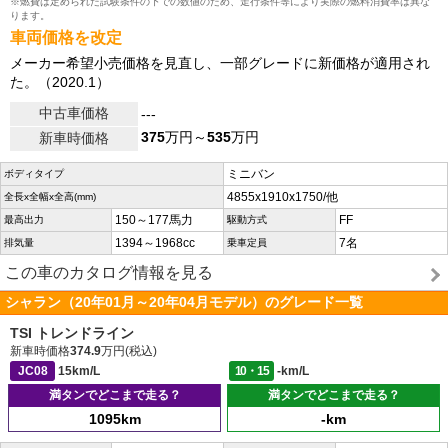
※燃費は定められた試験条件の下での数値のため、走行条件等により実際の燃料消費率は異な
ります。
車両価格を改定
メーカー希望小売価格を見直し、一部グレードに新価格が適用され
た。（2020.1）
中古車価格
---
375
万円～
535
万円
新車時価格
ミニバン
ボディタイプ
4855x1910x1750/他
全長x全幅x全高(mm)
150～177馬力
FF
最高出力
駆動方式
1394～1968cc
7名
排気量
乗車定員
この車のカタログ情報を見る
シャラン（20年01月～20年04月モデル）のグレード一覧
TSI トレンドライン
新車時価格
374.9
万円(税込)
JC08
15km/L
10・15
-km/L
満タンでどこまで走る？
満タンでどこまで走る？
1095km
-km