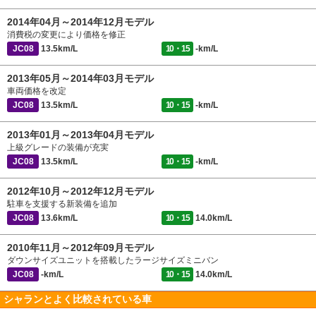
2014年04月～2014年12月モデル
消費税の変更により価格を修正
JC08
13.5km/L
10・15
-km/L
2013年05月～2014年03月モデル
車両価格を改定
JC08
13.5km/L
10・15
-km/L
2013年01月～2013年04月モデル
上級グレードの装備が充実
JC08
13.5km/L
10・15
-km/L
2012年10月～2012年12月モデル
駐車を支援する新装備を追加
JC08
13.6km/L
10・15
14.0km/L
2010年11月～2012年09月モデル
ダウンサイズユニットを搭載したラージサイズミニバン
JC08
-km/L
10・15
14.0km/L
シャランとよく比較されている車