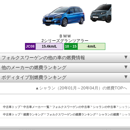
ＢＭＷ
2シリーズグランツアラー
JC08
15.4km/L
10・15
-km/L
フォルクスワーゲンの他の車の燃費情報
他のメーカーの燃費ランキング
ボディタイプ別燃費ランキング
▲シャラン（20年01月～20年04月）の燃費TOPへ
中古車トップ
中古車メーカー一覧
フォルクスワーゲンの中古車
シャランの中古車
シャラン
中古車トップ
燃費ランキング
フォルクスワーゲンの燃費ランキング
シャランの燃費
シャラ