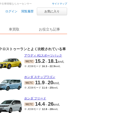
・中古車情報ならカーセンサー
サイトマップ
ログイン
閲覧履歴
お気に入り
車買取
お役立ち記事
クロストゥーランとよく比較されている車
アウディ A1スポーツバック
15.2
18.1
WLTC
～
km/L
※ JC08モード
16.3
～
22.9
km/L
ホンダ ステップワゴン
11.9
20
WLTC
～
km/L
※ JC08モード
11.6
～
25
km/L
ホンダ フリード
14.4
26
WLTC
～
km/L
※ JC08モード
12.8
～
28
km/L