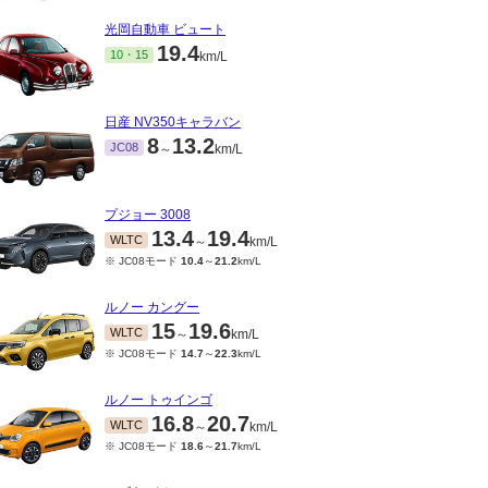
光岡自動車 ビュート
19.4
10・15
km/L
日産 NV350キャラバン
8
13.2
JC08
～
km/L
プジョー 3008
13.4
19.4
WLTC
～
km/L
※ JC08モード
10.4
～
21.2
km/L
ルノー カングー
15
19.6
WLTC
～
km/L
※ JC08モード
14.7
～
22.3
km/L
ルノー トゥインゴ
16.8
20.7
WLTC
～
km/L
※ JC08モード
18.6
～
21.7
km/L