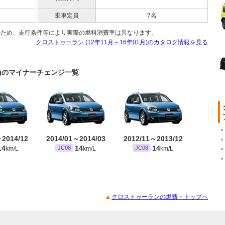
乗車定員
7名
のため、走行条件等により実際の燃料消費率は異なります。
クロストゥーラン (12年11月～16年01月)のカタログ情報を見る
1月)のマイナーチェンジ一覧
～2014/12
2014/01～2014/03
2012/11～2013/12
14
14
14
JC08
JC08
km/L
km/L
km/L
クロストゥーランの燃費・トップヘ