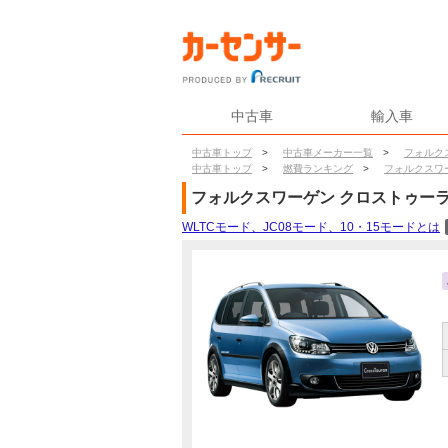
中古車
輸入車
中古車トップ
>
中古車メーカー一覧
>
フォルク
中古車トップ
>
燃費ランキング
>
フォルクスワ
フォルクスワーゲン
クロストゥー
WLTCモード、JC08モード、10・15モードとは