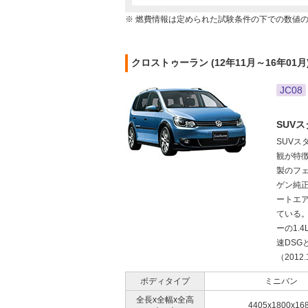
※ 燃費情報は定められた試験条件の下での数値
クロストゥーラン (12年11月～16年01
JC08
SUV
SUV
観が特
製のフ
ゲン純正
ートエア
ている
ーの1.
速DSG
（2012.
ボディタイプ
ミニバン
全長x全幅x全高
4405x1800x16