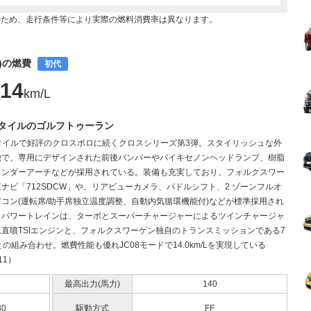
のため、走行条件等により実際の燃料消費率は異なります。
月)の燃費
初代
14
km/L
スタイルのゴルフトゥーラン
スタイルで好評のクロスポロに続くクロスシリーズ第3弾。スタイリッシュな外
徴で、専用にデザインされた前後バンパーやバイキセノンヘッドランプ、樹脂
ェンダーアーチなどが採用されている。装備も充実しており、フォルクスワー
ナビ「712SDCW」や、リアビューカメラ、パドルシフト、2 ゾーンフルオ
コン(運転席/助手席独立温度調整、自動内気循環機能付)などが標準採用され
。パワートレインは、ターボとスーパーチャージャーによるツインチャージャ
4L直噴TSIエンジンと、フォルクスワーゲン独自のトランスミッションである7
との組み合わせ。燃費性能も優れJC08モードで14.0km/Lを実現している
11）
最高出力(馬力)
140
80
駆動方式
FF