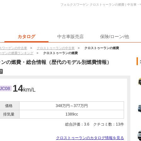
フォルクスワーゲン クロストゥーランの燃費 | 中古車
カタログ
中古車販売店
保険/ローン/他
スワーゲンの中古車
>
クロストゥーランの中古車
>
クロストゥーランの燃費
ーゲンの燃費ランキング
>
クロストゥーランの燃費
ラン
の燃費・総合情報（歴代のモデル別燃費情報）
？
14
JC08
km/L
価格
348万円～377万円
排気量
1389cc
総合評価：
3.6
クチコミ数：
13
件
クロストゥーランのカタログ情報を見る