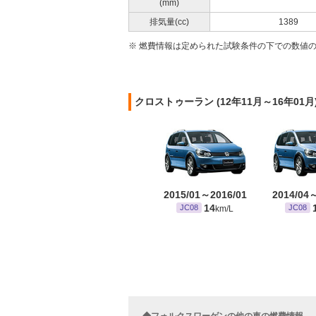
(mm)
排気量(cc)
1389
※ 燃費情報は定められた試験条件の下での数値
クロストゥーラン (12年11月～16年0
2015/01～2016/01
2014/04
14
JC08
JC08
km/L