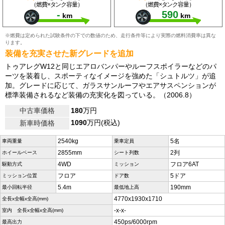
（燃費×タンク容量）
（燃費×タンク容量）
-
590
km
km
※燃費は定められた試験条件の下での数値のため、走行条件等により実際の燃料消費率は異な
ります。
装備を充実させた新グレードを追加
トゥアレグW12と同じエアロバンパーやルーフスポイラーなどのパ
ーツを装着し、スポーティなイメージを強めた「シュトルツ」が追
加。グレードに応じて、ガラスサンルーフやエアサスペンションが
標準装備されるなど装備の充実化を図っている。（2006.8）
中古車価格
180
万円
1090
万円(税込)
新車時価格
2540kg
5名
車両重量
乗車定員
2855mm
2列
ホイールベース
シート列数
4WD
フロア6AT
駆動方式
ミッション
フロア
5ドア
ミッション位置
ドア数
5.4m
190mm
最小回転半径
最低地上高
4770x1930x1710
全長x全幅x全高(mm)
-x-x-
室内 全長x全幅x全高(mm)
450ps/6000rpm
最高出力