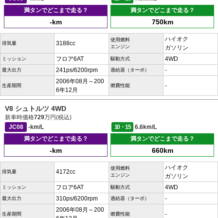
満タンでどこまで走る？
満タンでどこまで走る？
-km
750km
ハイオク
使用燃料
3188cc
排気量
エンジン
ガソリン
フロア6AT
4WD
ミッション
駆動方式
241ps/6200rpm
-
最大出力
過給器（ターボ）
2006年08月～200
-
生産期間
燃費性能
6年12月
V8 シュトルツ 4WD
新車時価格
729
万円(税込)
JC08
-km/L
10・15
6.6km/L
満タンでどこまで走る？
満タンでどこまで走る？
-km
660km
ハイオク
使用燃料
4172cc
排気量
エンジン
ガソリン
フロア6AT
4WD
ミッション
駆動方式
310ps/6200rpm
-
最大出力
過給器（ターボ）
2006年08月～200
-
生産期間
燃費性能