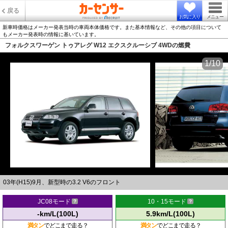
戻る
お気に入り
メニュー
新車時価格はメーカー発表当時の車両本体価格です。また基本情報など、その他の項目について
もメーカー発表時の情報に基いています。
フォルクスワーゲン トゥアレグ W12 エクスクルーシブ 4WDの燃費
1/10
03年(H15)9月、新型時の3.2 V6のフロント
JC08モード
10・15モード
-km/L(100L)
5.9km/L(100L)
満タン
でどこまで走る？
満タン
でどこまで走る？