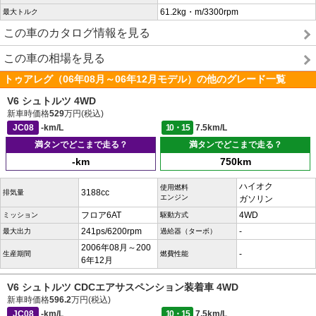
61.2kg・m/3300rpm
最大トルク
この車のカタログ情報を見る
この車の相場を見る
トゥアレグ（06年08月～06年12月モデル）の他のグレード一覧
V6 シュトルツ 4WD
新車時価格
529
万円(税込)
JC08
-km/L
10・15
7.5km/L
満タンでどこまで走る？
満タンでどこまで走る？
-km
750km
ハイオク
使用燃料
3188cc
排気量
エンジン
ガソリン
フロア6AT
4WD
ミッション
駆動方式
241ps/6200rpm
-
最大出力
過給器（ターボ）
2006年08月～200
-
生産期間
燃費性能
6年12月
V6 シュトルツ CDCエアサスペンション装着車 4WD
新車時価格
596.2
万円(税込)
JC08
-km/L
10・15
7.5km/L