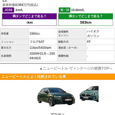
LZ
新車時価格
304
万円(税込)
JC08
-km/L
10・15
10.6km/L
満タンでどこまで走る？
満タンでどこまで走る？
-km
583km
ハイオク
使用燃料
1984cc
排気量
エンジン
ガソリン
フロア6AT
FF
ミッション
駆動方式
116ps/5400rpm
-
最大出力
過給器（ターボ）
2009年01月～200
-
生産期間
燃費性能
9年08月
▲ニュービートル ヴィンテージの燃費TOPへ
ニュービートルとよく比較されている車
アウディ