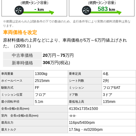
（燃費×タンク容量）
（燃費×タンク容量）
-
583
km
km
※燃費は定められた試験条件の下での数値のため、走行条件等により実際の燃料消費率は異な
ります。
車両価格を改定
原材料価格の上昇などにより、車両価格が5万～6万円値上げされ
た。（2009.1）
中古車価格
20
万円～
75
万円
306
万円(税込)
新車時価格
1300kg
4名
車両重量
乗車定員
2515mm
2列
ホイールベース
シート列数
FF
フロア6AT
駆動方式
ミッション
フロア
3ドア
ミッション位置
ドア数
5.1m
135mm
最小回転半径
最低地上高
4130x1735x1500
全長x全幅x全高(mm)
-x-x-
室内 全長x全幅x全高(mm)
116ps/5400rpm
最高出力
17.5kg・m/3200rpm
最大トルク