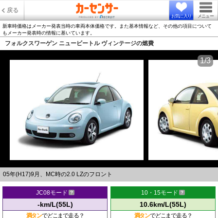
戻る
お気に入り
メニュー
新車時価格はメーカー発表当時の車両本体価格です。また基本情報など、その他の項目について
もメーカー発表時の情報に基いています。
フォルクスワーゲン ニュービートル ヴィンテージの燃費
1/3
05年(H17)9月、MC時の2.0 LZのフロント
JC08モード
10・15モード
-km/L(55L)
10.6km/L(55L)
満タン
でどこまで走る？
満タン
でどこまで走る？