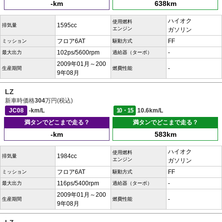
-km
638km
ハイオク
使用燃料
1595cc
排気量
エンジン
ガソリン
フロア6AT
FF
ミッション
駆動方式
102ps/5600rpm
-
最大出力
過給器（ターボ）
2009年01月～200
-
生産期間
燃費性能
9年08月
LZ
新車時価格
304
万円(税込)
JC08
-km/L
10・15
10.6km/L
満タンでどこまで走る？
満タンでどこまで走る？
-km
583km
ハイオク
使用燃料
1984cc
排気量
エンジン
ガソリン
フロア6AT
FF
ミッション
駆動方式
116ps/5400rpm
-
最大出力
過給器（ターボ）
2009年01月～200
-
生産期間
燃費性能
9年08月