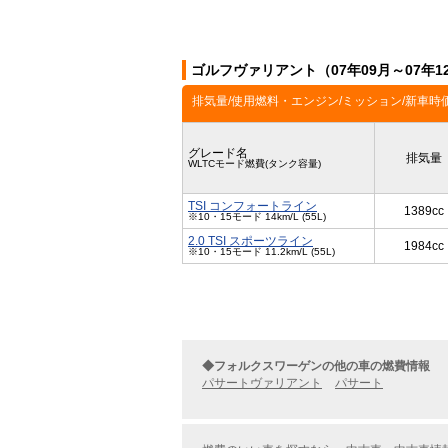
ゴルフヴァリアント（07年09月～07年
排気量/使用燃料・エンジン/ミッション/新車時
グレード名
排気量
WLTCモード燃費(タンク容量)
TSI コンフォートライン
1389cc
※10・15モード 14km/L (55L)
2.0 TSI スポーツライン
1984cc
※10・15モード 11.2km/L (55L)
◆フォルクスワーゲンの他の車の燃費情報
パサートヴァリアント
パサート