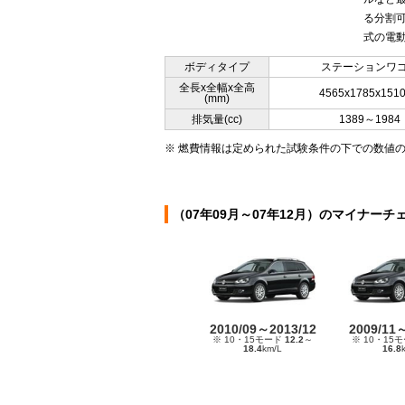
る分割
式の電動
ボディタイプ
ステーションワ
全長x全幅x全高
4565x1785x151
(mm)
排気量(cc)
1389～1984
※ 燃費情報は定められた試験条件の下での数値
（07年09月～07年12月）のマイナーチ
2010/09～2013/12
2009/11
※ 10・15モード
12.2
～
※ 10・15
18.4
km/L
16.8