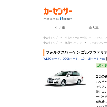
中古車
輸入車
中古車トップ
>
中古車メーカー一覧
>
フォルクス
中古車トップ
>
燃費ランキング
>
フォルクスワー
フォルクスワーゲン ゴルフヴァリアン
WLTCモード、JC08モード、10・15モードとは
10・1
2つの
ハッチ
ァリアン
器）エン
ーパーチ
低燃費
ルなど