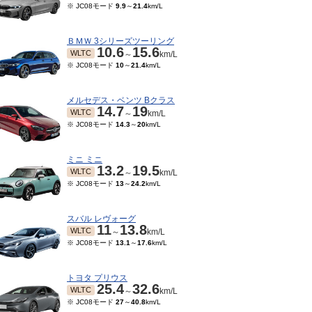
※ JC08モード
9.9
～
21.4
km/L
ＢＭＷ 3シリーズツーリング
10.6
15.6
WLTC
～
km/L
※ JC08モード
10
～
21.4
km/L
メルセデス・ベンツ Bクラス
14.7
19
WLTC
～
km/L
※ JC08モード
14.3
～
20
km/L
ミニ ミニ
13.2
19.5
WLTC
～
km/L
※ JC08モード
13
～
24.2
km/L
スバル レヴォーグ
11
13.8
WLTC
～
km/L
※ JC08モード
13.1
～
17.6
km/L
トヨタ プリウス
25.4
32.6
WLTC
～
km/L
※ JC08モード
27
～
40.8
km/L