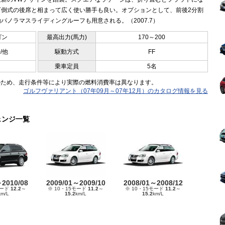
可倒式の後席と相まって広く使い勝手も良い。オプションとして、前後2分割
パノラマスライディングルーフも用意される。（2007.7）
ゴン
最高出力(馬力)
170～200
0/他
駆動方式
FF
乗車定員
5名
のため、走行条件等により実際の燃料消費率は異なります。
ゴルフヴァリアント（07年09月～07年12月）のカタログ情報を見る
ェンジ一覧
～2010/08
2009/01～2009/10
2008/01～2008/12
モード
12.2
～
※ 10・15モード
11.2
～
※ 10・15モード
11.2
～
km/L
15.2
km/L
15.2
km/L