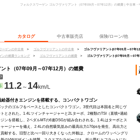
フォルクスワーゲン ゴルフヴァリアント（07年09月～07年12月）の燃費 | 中古
カタログ
中古車販売店
保険/ローン/他
ワーゲンの中古車
>
ゴルフヴァリアントの中古車
>
ゴルフヴァリアント(07年09月～07年1
ゲンの燃費ランキング
>
ゴルフヴァリアントの燃費
>
ゴルフヴァリアント(07年09月～07年
ト（07年09月～07年12月）の燃費
？
11.2
14
5
～
km/L
過給器付きエンジンを搭載する、コンパクトワゴン
バックのゴルフをベースとしたコンパクトワゴン。3世代目は本国名と同じヴ
トとされた。1.4Lツインチャージャーと2Lターボ、2種類のTSI（直噴+過給
ジンを搭載し、2ペダルMTの6速DSGが組み合わされる。1.4Lはターボとス
ャージャーを備え、2.4Lの自然吸気並みの最高出力170psを発生、高出力と
に貢献する。旧型と比べ一回り大きくなった外観は、クロームのワッペングリ
最新のVWデザインを踏襲。スクエアなラゲージは、折り畳むとフラットにな