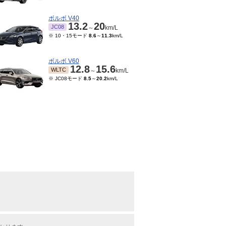
ボルボ V40
13.2
20
JC08
～
km/L
※ 10・15モード
8.6
～
11.3
km/L
ボルボ V60
12.8
15.6
WLTC
～
km/L
※ JC08モード
8.5
～
20.2
km/L