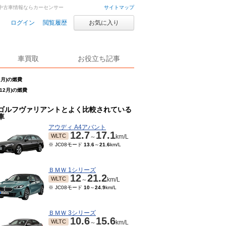
車・中古車情報ならカーセンサー
サイトマップ
ログイン
閲覧履歴
お気に入り
車買取
お役立ち記事
2月)の燃費
12月)の燃費
ゴルフヴァリアントとよく比較されている
車
アウディ A4アバント
12.7
17.1
WLTC
～
km/L
※ JC08モード
13.6
～
21.6
km/L
ＢＭＷ 1シリーズ
12
21.2
WLTC
～
km/L
※ JC08モード
10
～
24.9
km/L
ＢＭＷ 3シリーズ
10.6
15.6
WLTC
～
km/L