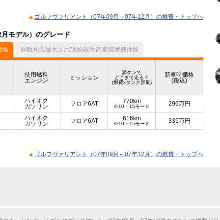
ゴルフヴァリアント（07年09月～07年12月）の燃費・トップヘ
12月モデル）のグレード
価格
駆動方式/最大出力/過給器/生産期間/燃費性能
満タンで
使用燃料
新車時価格
ミッション
どこまで走る？
エンジン
(税込)
(燃費xタンク容量)
ハイオク
770km
フロア6AT
296
万円
ガソリン
※10・15モード
ハイオク
616km
フロア6AT
335
万円
ガソリン
※10・15モード
ゴルフヴァリアント（07年09月～07年12月）の燃費・トップヘ