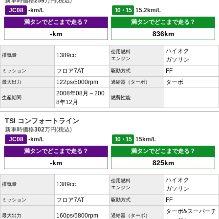
新車時価格
259
万円(税込)
JC08
-km/L
10・15
15.2km/L
満タンでどこまで走る？
満タンでどこまで走る？
-km
836km
ハイオク
使用燃料
1389cc
排気量
エンジン
ガソリン
フロア7AT
FF
ミッション
駆動方式
122ps/5000rpm
ターボ
最大出力
過給器（ターボ）
2008年08月～200
-
生産期間
燃費性能
8年12月
TSI コンフォートライン
新車時価格
302
万円(税込)
JC08
-km/L
10・15
15km/L
満タンでどこまで走る？
満タンでどこまで走る？
-km
825km
ハイオク
使用燃料
1389cc
排気量
エンジン
ガソリン
フロア7AT
FF
ミッション
駆動方式
ターボ&スーパーチ
160ps/5800rpm
最大出力
過給器（ターボ）