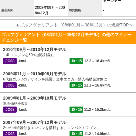
ャージャー
2008年09月～200
-
生産期間
燃費性能
8年12月
▲ゴルフヴァリアント（08年01月～08年12月）の燃費TOPへ
ゴルフヴァリアント（08年01月～08年12月モデル）の他のマイナー
チェンジ一覧
2010年09月～2013年12月モデル
1.4Lエンジンを50％減税対象に
JC08
-km/L
10・15
12.2～18.4km/L
2009年11月～2010年08月モデル
6代目ゴルフのデザインを踏襲、全車エコカー購入補助金対象に
JC08
-km/L
10・15
12.2～16.8km/L
2009年01月～2009年10月モデル
車両価格を改定
JC08
-km/L
10・15
11.2～15.2km/L
2007年09月～2007年12月モデル
2つの過給器付きエンジンを搭載する、コンパクトワゴン
JC08
-km/L
10・15
11.2～14.0km/L