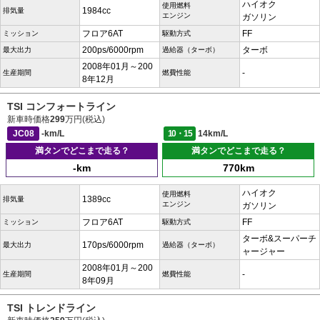
ハイオク
使用燃料
1984cc
排気量
エンジン
ガソリン
フロア6AT
FF
ミッション
駆動方式
200ps/6000rpm
ターボ
最大出力
過給器（ターボ）
2008年01月～200
-
生産期間
燃費性能
8年12月
TSI コンフォートライン
新車時価格
299
万円(税込)
JC08
-km/L
10・15
14km/L
満タンでどこまで走る？
満タンでどこまで走る？
-km
770km
ハイオク
使用燃料
1389cc
排気量
エンジン
ガソリン
フロア6AT
FF
ミッション
駆動方式
ターボ&スーパーチ
170ps/6000rpm
最大出力
過給器（ターボ）
ャージャー
2008年01月～200
-
生産期間
燃費性能
8年09月
TSI トレンドライン