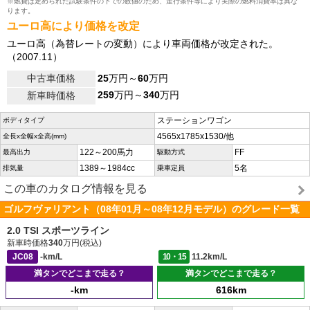
※燃費は定められた試験条件の下での数値のため、走行条件等により実際の燃料消費率は異な
ります。
ユーロ高により価格を改定
ユーロ高（為替レートの変動）により車両価格が改定された。
（2007.11）
中古車価格
25
万円～
60
万円
259
万円～
340
万円
新車時価格
ステーションワゴン
ボディタイプ
4565x1785x1530/他
全長x全幅x全高(mm)
122～200馬力
FF
最高出力
駆動方式
1389～1984cc
5名
排気量
乗車定員
この車のカタログ情報を見る
ゴルフヴァリアント（08年01月～08年12月モデル）のグレード一覧
2.0 TSI スポーツライン
新車時価格
340
万円(税込)
JC08
-km/L
10・15
11.2km/L
満タンでどこまで走る？
満タンでどこまで走る？
-km
616km