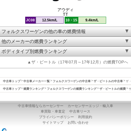
アウディ
TT
JC08
12.5km/L
10・15
9.4km/L
フォルクスワーゲンの他の車の燃費情報
他のメーカーの燃費ランキング
ボディタイプ別燃費ランキング
▲ザ・ビートル（17年07月～17年12月）の燃費TOPへ
中古車トップ
中古車メーカー一覧
フォルクスワーゲンの中古車
ザ・ビートルの中古車
ザ・
中古車トップ
燃費ランキング
フォルクスワーゲンの燃費ランキング
ザ・ビートルの燃費
中古車情報ならカーセンサー
カーセンサーエッジ・輸入車
車買取・車査定
中古車リース
プライバシーポリシー
利用規約
サイトマップ
お問い合わせ