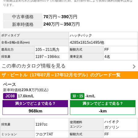
※燃費は定められた試験条件の下での数値のため、走行条件等により実際の燃料消費率は異な
ります。
中古車価格
70
万円～
390
万円
240
万円～
350
万円
新車時価格
ハッチバック
ボディタイプ
4285x1815x1495/他
全長x全幅x全高(mm)
105～211馬力
FF
最高出力
駆動方式
1197～1984cc
4名
排気量
乗車定員
この車のカタログ情報を見る
ザ・ビートル（17年07月～17年12月モデル）のグレード一覧
ベース
新車時価格
239.9
万円(税込)
JC08
17.6km/L
10・15
-km/L
満タンでどこまで走る？
満タンでどこまで走る？
968km
-km
ハイオク
使用燃料
1197cc
排気量
エンジン
ガソリン
フロア7AT
FF
ミッション
駆動方式