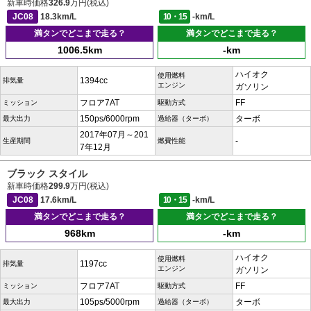
新車時価格
326.9
万円(税込)
JC08
18.3km/L
10・15
-km/L
満タンでどこまで走る？
満タンでどこまで走る？
1006.5km
-km
ハイオク
使用燃料
1394cc
排気量
エンジン
ガソリン
フロア7AT
FF
ミッション
駆動方式
150ps/6000rpm
ターボ
最大出力
過給器（ターボ）
2017年07月～201
-
生産期間
燃費性能
7年12月
ブラック スタイル
新車時価格
299.9
万円(税込)
JC08
17.6km/L
10・15
-km/L
満タンでどこまで走る？
満タンでどこまで走る？
968km
-km
ハイオク
使用燃料
1197cc
排気量
エンジン
ガソリン
フロア7AT
FF
ミッション
駆動方式
105ps/5000rpm
ターボ
最大出力
過給器（ターボ）