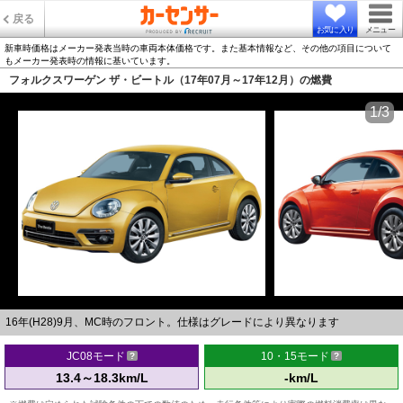
戻る
お気に入り
メニュー
新車時価格はメーカー発表当時の車両本体価格です。また基本情報など、その他の項目について
もメーカー発表時の情報に基いています。
フォルクスワーゲン ザ・ビートル（17年07月～17年12月）の燃費
1/3
16年(H28)9月、MC時のフロント。仕様はグレードにより異なります
JC08モード
10・15モード
13.4～18.3km/L
-km/L