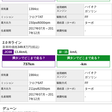
ハイオク
使用燃料
1394cc
排気量
エンジン
ガソリン
フロア7AT
FF
ミッション
駆動方式
150ps/6000rpm
ターボ
最大出力
過給器（ターボ）
2017年07月～201
-
生産期間
燃費性能
7年12月
2.0 Rライン
新車時価格
349.9
万円(税込)
JC08
13.4km/L
10・15
-km/L
満タンでどこまで走る？
満タンでどこまで走る？
737km
-km
ハイオク
使用燃料
1984cc
排気量
エンジン
ガソリン
フロア6AT
FF
ミッション
駆動方式
211ps/6200rpm
ターボ
最大出力
過給器（ターボ）
2017年07月～201
-
生産期間
燃費性能
7年12月
デューン