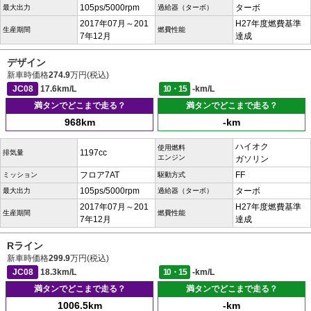
105ps/5000rpm
ターボ
最大出力
過給器（ターボ）
2017年07月～201
H27年度燃費基準
生産期間
燃費性能
7年12月
達成
デザイン
新車時価格
274.9
万円(税込)
JC08
17.6km/L
10・15
-km/L
満タンでどこまで走る？
満タンでどこまで走る？
968km
-km
ハイオク
使用燃料
1197cc
排気量
エンジン
ガソリン
フロア7AT
FF
ミッション
駆動方式
105ps/5000rpm
ターボ
最大出力
過給器（ターボ）
2017年07月～201
H27年度燃費基準
生産期間
燃費性能
7年12月
達成
Rライン
新車時価格
299.9
万円(税込)
JC08
18.3km/L
10・15
-km/L
満タンでどこまで走る？
満タンでどこまで走る？
1006.5km
-km