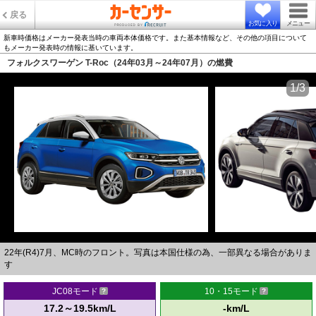
戻る
お気に入り
メニュー
新車時価格はメーカー発表当時の車両本体価格です。また基本情報など、その他の項目について
もメーカー発表時の情報に基いています。
フォルクスワーゲン T-Roc（24年03月～24年07月）の燃費
1/3
22年(R4)7月、MC時のフロント。写真は本国仕様の為、一部異なる場合がありま
す
JC08モード
10・15モード
17.2～19.5km/L
-km/L