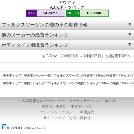
アウディ
A3スポーツバック
JC08
14.2km/L
10・15
10.0km/L
フォルクスワーゲンの他の車の燃費情報
他のメーカーの燃費ランキング
ボディタイプ別燃費ランキング
▲T-Roc（24年03月～24年07月）の燃費TOPへ
中古車トップ
中古車メーカー一覧
フォルクスワーゲンの中古車
T-Rocの中古車
T-Roc(2
中古車トップ
燃費ランキング
フォルクスワーゲンの燃費ランキング
T-Rocの燃費
T-Roc
中古車情報ならカーセンサー
カーセンサーエッジ・輸入車
車買取・車査定
中古車リース
プライバシーポリシー
利用規約
サイトマップ
お問い合わせ