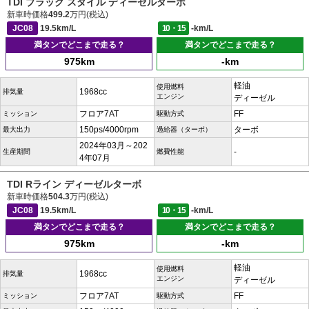
TDI ブラック スタイル ディーゼルターボ
新車時価格
499.2
万円(税込)
JC08
19.5km/L
10・15
-km/L
満タンでどこまで走る？
満タンでどこまで走る？
975km
-km
軽油
使用燃料
1968cc
排気量
エンジン
ディーゼル
フロア7AT
FF
ミッション
駆動方式
150ps/4000rpm
ターボ
最大出力
過給器（ターボ）
2024年03月～202
-
生産期間
燃費性能
4年07月
TDI Rライン ディーゼルターボ
新車時価格
504.3
万円(税込)
JC08
19.5km/L
10・15
-km/L
満タンでどこまで走る？
満タンでどこまで走る？
975km
-km
軽油
使用燃料
1968cc
排気量
エンジン
ディーゼル
フロア7AT
FF
ミッション
駆動方式