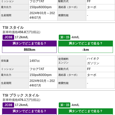
フロア7AT
FF
ミッション
駆動方式
150ps/6000rpm
ターボ
最大出力
過給器（ターボ）
2024年03月～202
-
生産期間
燃費性能
4年07月
TSI スタイル
新車時価格
456.8
万円(税込)
JC08
17.2km/L
10・15
-km/L
満タンでどこまで走る？
満タンでどこまで走る？
860km
-km
ハイオク
使用燃料
1497cc
排気量
エンジン
ガソリン
フロア7AT
FF
ミッション
駆動方式
150ps/6000rpm
ターボ
最大出力
過給器（ターボ）
2024年03月～202
-
生産期間
燃費性能
4年07月
TSI ブラック スタイル
新車時価格
476.1
万円(税込)
JC08
17.2km/L
10・15
-km/L
満タンでどこまで走る？
満タンでどこまで走る？