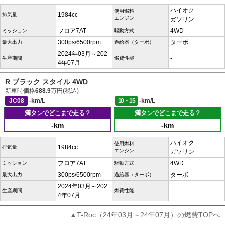
ハイオク
使用燃料
1984cc
排気量
エンジン
ガソリン
フロア7AT
4WD
ミッション
駆動方式
300ps/6500rpm
ターボ
最大出力
過給器（ターボ）
2024年03月～202
-
生産期間
燃費性能
4年07月
R ブラック スタイル 4WD
新車時価格
688.9
万円(税込)
JC08
-km/L
10・15
-km/L
満タンでどこまで走る？
満タンでどこまで走る？
-km
-km
ハイオク
使用燃料
1984cc
排気量
エンジン
ガソリン
フロア7AT
4WD
ミッション
駆動方式
300ps/6500rpm
ターボ
最大出力
過給器（ターボ）
2024年03月～202
-
生産期間
燃費性能
4年07月
▲T-Roc（24年03月～24年07月）の燃費TOPへ