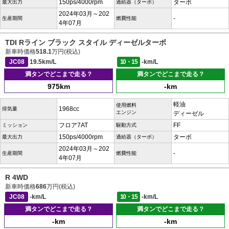
150ps/4000rpm
ターボ
最大出力
過給器（ターボ）
2024年03月～202
-
生産期間
燃費性能
4年07月
TDI Rライン ブラック スタイル ディーゼルターボ
新車時価格
518.1
万円(税込)
JC08
19.5km/L
10・15
-km/L
満タンでどこまで走る？
満タンでどこまで走る？
975km
-km
軽油
使用燃料
1968cc
排気量
エンジン
ディーゼル
フロア7AT
FF
ミッション
駆動方式
150ps/4000rpm
ターボ
最大出力
過給器（ターボ）
2024年03月～202
-
生産期間
燃費性能
4年07月
R 4WD
新車時価格
686
万円(税込)
JC08
-km/L
10・15
-km/L
満タンでどこまで走る？
満タンでどこまで走る？
-km
-km