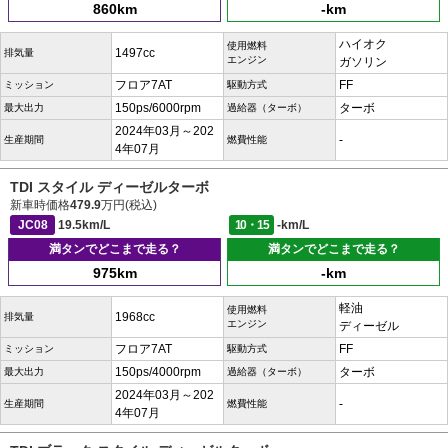
860km
-km
ハイオク
使用燃料
1497cc
排気量
エンジン
ガソリン
フロア7AT
FF
ミッション
駆動方式
150ps/6000rpm
ターボ
最大出力
過給器（ターボ）
2024年03月～202
-
生産期間
燃費性能
4年07月
TDI スタイル ディーゼルターボ
新車時価格
479.9
万円(税込)
JC08
19.5km/L
10・15
-km/L
満タンでどこまで走る？
満タンでどこまで走る？
975km
-km
軽油
使用燃料
1968cc
排気量
エンジン
ディーゼル
フロア7AT
FF
ミッション
駆動方式
150ps/4000rpm
ターボ
最大出力
過給器（ターボ）
2024年03月～202
-
生産期間
燃費性能
4年07月