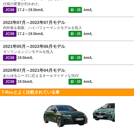
仕様の変更が行われた
JC08
17.2～19.5km/L
10・15
-km/L
2022年07月～2022年07月モデル
内外装を刷新、ハイパフォーマンスモデルを投入
JC08
17.2～19.5km/L
10・15
-km/L
2021年05月～2022年06月モデル
ガソリンエンジンモデルを投入
JC08
19.5km/L
10・15
-km/L
2020年07月～2021年04月モデル
あらゆるニーズに応えるオールマイティなSUV
JC08
19.5km/L
10・15
-km/L
T-Rocとよく比較されている車