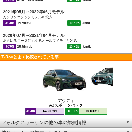
2021年05月～2022年06月モデル
ガソリンエンジンモデルを投入
JC08
19.5km/L
10・15
-km/L
2020年07月～2021年04月モデル
あらゆるニーズに応えるオールマイティなSUV
JC08
19.5km/L
10・15
-km/L
T-Rocとよく比較されている車
アウディ
A3スポーツバック
JC08
14.2km/L
10・15
10.0km/L
フォルクスワーゲンの他の車の燃費情報