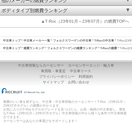
他のメーカーの燃費ランキング
ボディタイプ別燃費ランキング
▲T-Roc（23年01月～23年07月）の燃費TOPへ
中古車トップ
中古車メーカー一覧
フォルクスワーゲンの中古車
T-Rocの中古車
T-Roc(2
中古車トップ
燃費ランキング
フォルクスワーゲンの燃費ランキング
T-Rocの燃費
T-Roc
中古車情報ならカーセンサー
カーセンサーエッジ・輸入車
車買取・車査定
中古車リース
プライバシーポリシー
利用規約
サイトマップ
お問い合わせ
燃費のいい車を探すなら、中古車・中古車情報のカーセンサー！T-Roc（23年01月～
23年07月モデル）の燃費が分かります。
お気に入りのT-Rocモデルやグレードを見つけたら、お得・納得の中古車探し。豊富
なT-Roc（23年01月～23年07月モデル）中古車情報の中から様々な条件で中古車検索
ができます。
カーセンサーはあなたの車選びをサポートします！