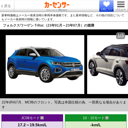
戻る
お気に入り
メニュー
新車時価格はメーカー発表当時の車両本体価格です。また基本情報など、その他の項目について
もメーカー発表時の情報に基いています。
フォルクスワーゲン T-Roc（23年01月～23年07月）の燃費
1/3
22年(R4)7月、MC時のフロント。写真は本国仕様の為、一部異なる場合がありま
す
JC08モード
10・15モード
17.2～19.5km/L
-km/L