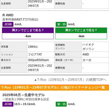
2023年01月～202
-
生産期間
燃費性能
3年07月
R 4WD
新車時価格
627.7
万円(税込)
JC08
-km/L
10・15
-km/L
満タンでどこまで走る？
満タンでどこまで走る？
-km
-km
ハイオク
使用燃料
1984cc
排気量
エンジン
ガソリン
フロア7AT
4WD
ミッション
駆動方式
300ps/6500rpm
ターボ
最大出力
過給器（ターボ）
2023年01月～202
-
生産期間
燃費性能
3年07月
▲T-Roc（23年01月～23年07月）の燃費TOPへ
T-Roc（23年01月～23年07月モデル）の他のマイナーチェンジ一覧
2025年08月～生産中モデル
一部改良と同時に特別仕様車を設定
JC08
18.5～19.1km/L
10・15
-km/L