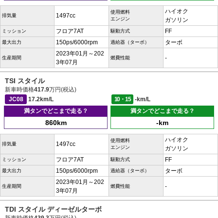
ハイオク
使用燃料
1497cc
排気量
エンジン
ガソリン
フロア7AT
FF
ミッション
駆動方式
150ps/6000rpm
ターボ
最大出力
過給器（ターボ）
2023年01月～202
-
生産期間
燃費性能
3年07月
TSI スタイル
新車時価格
417.9
万円(税込)
JC08
17.2km/L
10・15
-km/L
満タンでどこまで走る？
満タンでどこまで走る？
860km
-km
ハイオク
使用燃料
1497cc
排気量
エンジン
ガソリン
フロア7AT
FF
ミッション
駆動方式
150ps/6000rpm
ターボ
最大出力
過給器（ターボ）
2023年01月～202
-
生産期間
燃費性能
3年07月
TDI スタイル ディーゼルターボ