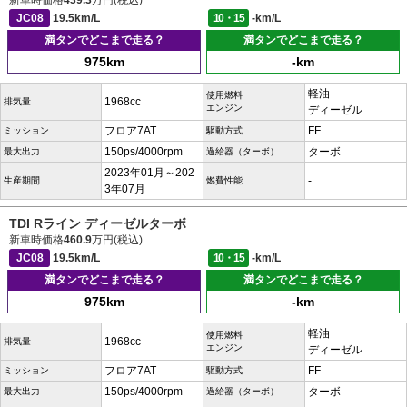
新車時価格
439.3
万円(税込)
JC08
19.5km/L
10・15
-km/L
満タンでどこまで走る？
満タンでどこまで走る？
975km
-km
軽油
使用燃料
1968cc
排気量
エンジン
ディーゼル
フロア7AT
FF
ミッション
駆動方式
150ps/4000rpm
ターボ
最大出力
過給器（ターボ）
2023年01月～202
-
生産期間
燃費性能
3年07月
TDI Rライン ディーゼルターボ
新車時価格
460.9
万円(税込)
JC08
19.5km/L
10・15
-km/L
満タンでどこまで走る？
満タンでどこまで走る？
975km
-km
軽油
使用燃料
1968cc
排気量
エンジン
ディーゼル
フロア7AT
FF
ミッション
駆動方式
150ps/4000rpm
ターボ
最大出力
過給器（ターボ）