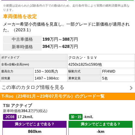
※燃費は定められた試験条件の下での数値のため、走行条件等により実際の燃料消費率は異な
ります。
車両価格を改定
メーカー希望小売価格を見直し、一部グレードに新価格が適用され
た。（2023.1）
中古車価格
199
万円～
388
万円
394
万円～
628
万円
新車時価格
クロカン・ＳＵＶ
ボディタイプ
4250x1825x1590/他
全長x全幅x全高(mm)
150～300馬力
FF/4WD
最高出力
駆動方式
1497～1984cc
5名
排気量
乗車定員
この車のカタログ情報を見る
T-Roc（23年01月～23年07月モデル）のグレード一覧
TSI アクティブ
新車時価格
394.3
万円(税込)
JC08
17.2km/L
10・15
-km/L
満タンでどこまで走る？
満タンでどこまで走る？
860km
-km