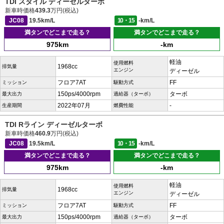
TDI スタイル ディーゼルターボ
新車時価格
439.3
万円(税込)
JC08
19.5km/L
10・15
-km/L
満タンでどこまで走る？
満タンでどこまで走る？
975km
-km
軽油
使用燃料
1968cc
排気量
エンジン
ディーゼル
フロア7AT
FF
ミッション
駆動方式
150ps/4000rpm
ターボ
最大出力
過給器（ターボ）
2022年07月
-
生産期間
燃費性能
TDI Rライン ディーゼルターボ
新車時価格
460.9
万円(税込)
JC08
19.5km/L
10・15
-km/L
満タンでどこまで走る？
満タンでどこまで走る？
975km
-km
軽油
使用燃料
1968cc
排気量
エンジン
ディーゼル
フロア7AT
FF
ミッション
駆動方式
150ps/4000rpm
ターボ
最大出力
過給器（ターボ）