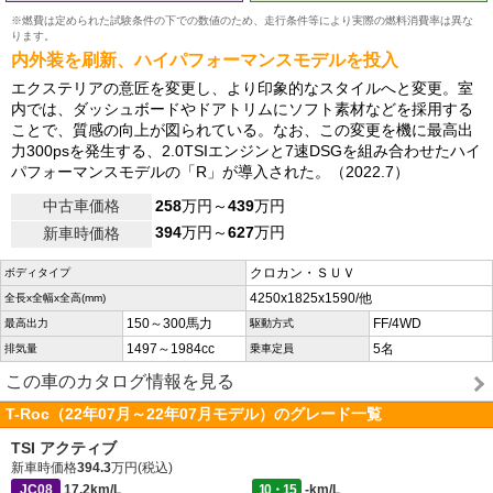
※燃費は定められた試験条件の下での数値のため、走行条件等により実際の燃料消費率は異な
ります。
内外装を刷新、ハイパフォーマンスモデルを投入
エクステリアの意匠を変更し、より印象的なスタイルへと変更。室
内では、ダッシュボードやドアトリムにソフト素材などを採用する
ことで、質感の向上が図られている。なお、この変更を機に最高出
力300psを発生する、2.0TSIエンジンと7速DSGを組み合わせたハイ
パフォーマンスモデルの「R」が導入された。（2022.7）
中古車価格
258
万円～
439
万円
394
万円～
627
万円
新車時価格
クロカン・ＳＵＶ
ボディタイプ
4250x1825x1590/他
全長x全幅x全高(mm)
150～300馬力
FF/4WD
最高出力
駆動方式
1497～1984cc
5名
排気量
乗車定員
この車のカタログ情報を見る
T-Roc（22年07月～22年07月モデル）のグレード一覧
TSI アクティブ
新車時価格
394.3
万円(税込)
JC08
17.2km/L
10・15
-km/L