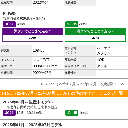
2022年07月
-
生産期間
燃費性能
R 4WD
新車時価格
626.6
万円(税込)
JC08
-km/L
10・15
-km/L
満タンでどこまで走る？
満タンでどこまで走る？
-km
-km
ハイオク
使用燃料
1984cc
排気量
エンジン
ガソリン
フロア7AT
4WD
ミッション
駆動方式
300ps/6500rpm
ターボ
最大出力
過給器（ターボ）
2022年07月
-
生産期間
燃費性能
▲T-Roc（22年07月～22年07月）の燃費TOPへ
T-Roc（22年07月～22年07月モデル）の他のマイナーチェンジ一覧
2025年08月～生産中モデル
一部改良と同時に特別仕様車を設定
JC08
18.5～19.1km/L
10・15
-km/L
2025年01月～2025年07月モデル