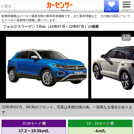
戻る
お気に入り
メニュー
新車時価格はメーカー発表当時の車両本体価格です。また基本情報など、その他の項目について
もメーカー発表時の情報に基いています。
フォルクスワーゲン T-Roc（22年07月～22年07月）の燃費
1/3
22年(R4)7月、MC時のフロント。写真は本国仕様の為、一部異なる場合がありま
す
JC08モード
10・15モード
17.2～19.5km/L
-km/L