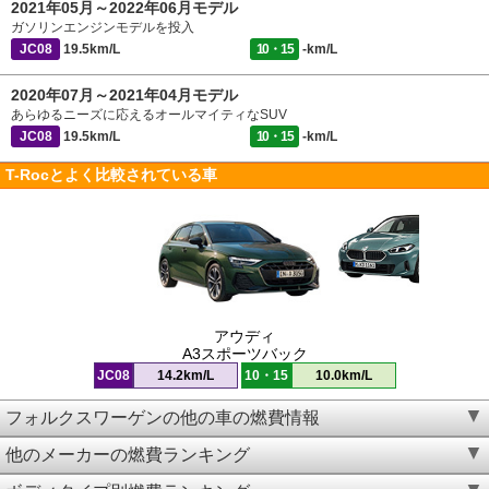
2021年05月～2022年06月モデル
ガソリンエンジンモデルを投入
JC08
19.5km/L
10・15
-km/L
2020年07月～2021年04月モデル
あらゆるニーズに応えるオールマイティなSUV
JC08
19.5km/L
10・15
-km/L
T-Rocとよく比較されている車
アウディ
A3スポーツバック
JC08
14.2km/L
10・15
10.0km/L
フォルクスワーゲンの他の車の燃費情報
他のメーカーの燃費ランキング