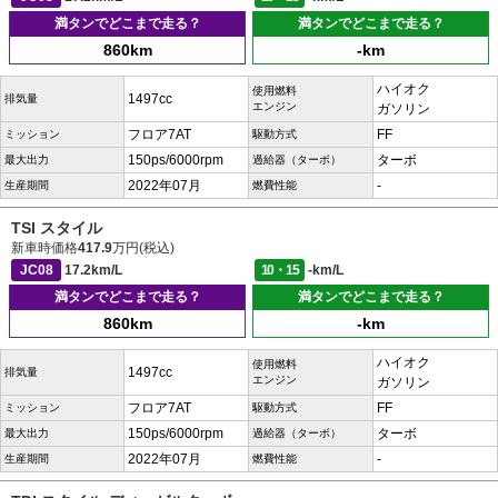
満タンでどこまで走る？
満タンでどこまで走る？
860km
-km
ハイオク
使用燃料
1497cc
排気量
エンジン
ガソリン
フロア7AT
FF
ミッション
駆動方式
150ps/6000rpm
ターボ
最大出力
過給器（ターボ）
2022年07月
-
生産期間
燃費性能
TSI スタイル
新車時価格
417.9
万円(税込)
JC08
17.2km/L
10・15
-km/L
満タンでどこまで走る？
満タンでどこまで走る？
860km
-km
ハイオク
使用燃料
1497cc
排気量
エンジン
ガソリン
フロア7AT
FF
ミッション
駆動方式
150ps/6000rpm
ターボ
最大出力
過給器（ターボ）
2022年07月
-
生産期間
燃費性能