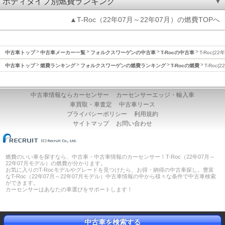
ボディタイプ別燃費ランキング
▲T-Roc（22年07月～22年07月）の燃費TOPへ
中古車トップ
中古車メーカー一覧
フォルクスワーゲンの中古車
T-Rocの中古車
T-Roc(2
中古車トップ
燃費ランキング
フォルクスワーゲンの燃費ランキング
T-Rocの燃費
T-Roc
中古車情報ならカーセンサー
カーセンサーエッジ・輸入車
車買取・車査定
中古車リース
プライバシーポリシー
利用規約
サイトマップ
お問い合わせ
燃費のいい車を探すなら、中古車・中古車情報のカーセンサー！T-Roc（22年07月～
22年07月モデル）の燃費が分かります。
お気に入りのT-Rocモデルやグレードを見つけたら、お得・納得の中古車探し。豊富
なT-Roc（22年07月～22年07月モデル）中古車情報の中から様々な条件で中古車検索
ができます。
カーセンサーはあなたの車選びをサポートします！
中古車を検索する