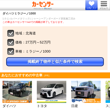
お気に入り
メニュー
ダイハツ
ミラジーノ1000
1.0 (シルバーメタリック) シャーシーアンダーガード塗装施工済み
この車はカーセンサーnetでの掲載が終了しております。
地域：北海道
価格：27万円～52万円
車種：ミラジーノ1000
掲載終了物件と似た条件で検索
あなたにおすすめの中古車
［PR］
ダイハツ
トヨタ
日産
ス