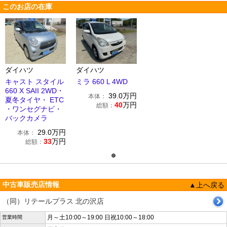
このお店の在庫
ダイハツ
ダイハツ
キャスト スタイル
ミラ 660 L 4WD
660 X SAII 2WD・
39.0
万円
本体：
夏冬タイヤ・ ETC
40
万円
総額：
・ワンセグナビ・
バックカメラ
29.0
万円
本体：
33
万円
総額：
中古車販売店情報
▲上へ戻る
（同）リテールプラス 北の沢店
月～土10:00～19:00 日祝10:00～18:00
営業時間