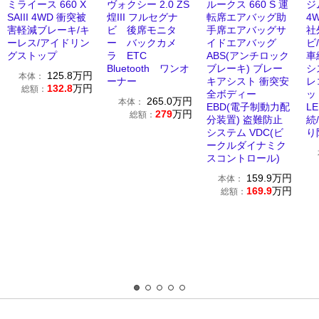
ミライース 660 X
ヴォクシー 2.0 ZS
ルークス 660 S 運
ジ
SAIII 4WD 衝突被
煌III フルセグナ
転席エアバッグ助
4
害軽減ブレーキ/キ
ビ 後席モニタ
手席エアバッグサ
社
ーレス/アイドリン
ー バックカメ
イドエアバッグ
ビ
グストップ
ラ ETC
ABS(アンチロック
車
Bluetooth ワンオ
ブレーキ) ブレー
シ
125.8
万円
本体：
ーナー
キアシスト 衝突安
レ
132.8
万円
総額：
全ボディー
ッ
265.0
万円
本体：
EBD(電子制動力配
LE
279
万円
総額：
分装置) 盗難防止
続
システム VDC(ビ
り
ークルダイナミク
スコントロール)
159.9
万円
本体：
169.9
万円
総額：