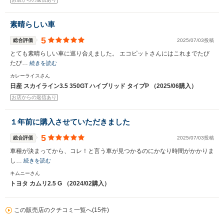
素晴らしい車
5
総合評価
2025/07/03投稿
とても素晴らしい車に巡り合えました。 エコピットさんにはこれまでたび
たび…
続きを読む
カレーライスさん
日産 スカイライン3.5 350GT ハイブリッド タイプP （2025/06購入）
お店からの返信あり
１年前に購入させていただきました
5
総合評価
2025/07/03投稿
車種が決まってから、コレ！と言う車が見つかるのにかなり時間がかかりま
し…
続きを読む
キムニーさん
トヨタ カムリ2.5 G （2024/02購入）
この販売店のクチコミ一覧へ(15件)