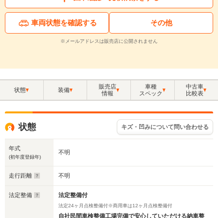
車両状態を確認する
その他
※メールアドレスは販売店に公開されません
販売店
車種
中古車
状態
装備
情報
スペック
比較表
状態
キズ・凹みについて問い合わせる
年式
不明
(初年度登録年)
走行距離
不明
法定整備
法定整備付
法定24ヶ月点検整備付※商用車は12ヶ月点検整備付
自社民間車検整備工場完備で安心していただける納車整