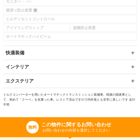
モニター：－/－
横滑り防止装置
ヒルディセントコントロール
アイドリングストップ
盗難防止装置
オートマチックハイビーム
快適装備
インテリア
エクステリア
トルクコンバーターを用いたオートマチックトランスミッション装備車。戦後の国産車とし
て、初めて「クーペ」を名乗った車。レストア済みですので内外装とも非常に美しいです 走行
不明
この物件に関するお問い合わせ
無料
お問い合わせの内容を選択してください