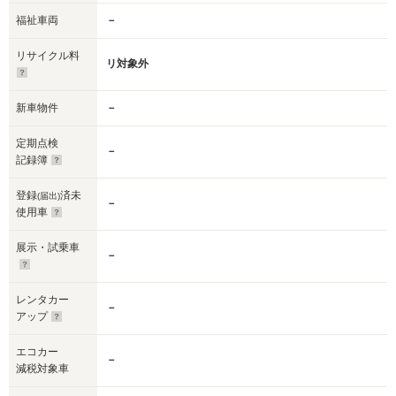
福祉車両
－
リサイクル料
リ対象外
新車物件
－
定期点検
－
記録簿
登録
済未
(届出)
－
使用車
展示・試乗車
－
レンタカー
－
アップ
エコカー
－
減税対象車