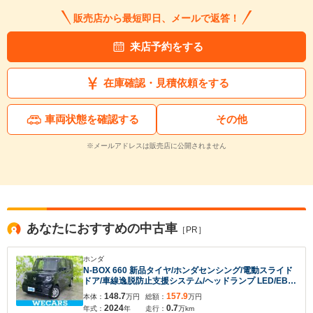
販売店から最短即日、メールで返答！
来店予約をする
在庫確認・見積依頼をする
車両状態を確認する
その他
※メールアドレスは販売店に公開されません
あなたにおすすめの中古車
［PR］
入力途中の情報を保存しますか？
ホンダ
※次回問い合わせをする際に自動入力されます
N-BOX 660 新品タイヤ/ホンダセンシング/電動スライド
※保存された情報は
90
日で破棄されます
ドア/車線逸脱防止支援システム/ヘッドランプ LED/EBD
付ABS/横滑り防止装置/アイドリングストップ/禁煙車/エ
148.7
157.9
本体：
万円
総額：
万円
アバッグ 運転席
2024
0.7
年式：
年
走行：
万km