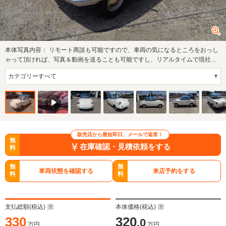
本体写真内容：
リモート商談も可能ですので、車両の気になるところをおっし
ゃって頂ければ、写真＆動画を送ることも可能ですし、リアルタイムで現社の
状態をライ…
販売店から最短即日、メールで返答！
無
在庫確認・見積依頼をする
料
無
無
車両状態を確認する
来店予約をする
料
料
支払総額(税込)
本体価格(税込)
330
320
.0
万円
万円