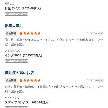
敷島さん
日産 デイズ（2025/06購入）
お店からの返信あり
旧車大満足
5
総合評価
2025/07/04投稿
岡山県で旧車といえばエコピットさん。今回もしっかりと納車整備していた
だ…
続きを読む
さっちゃんさん
ホンダ S600（2025/02購入）
お店からの返信あり
満足度の高いお店
5
総合評価
2025/07/03投稿
お店の雰囲気と清潔感、従業員の方々の対応などなど行き届いていて、また
利…
続きを読む
Ｒｉｃｏさん
スズキ フロンクス（2025/01購入）
お店からの返信あり