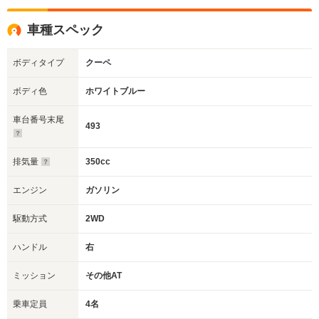
車種スペック
ボディタイプ
クーペ
ボディ色
ホワイトブルー
車台番号末尾
493
排気量
350cc
エンジン
ガソリン
駆動方式
2WD
ハンドル
右
ミッション
その他AT
乗車定員
4名