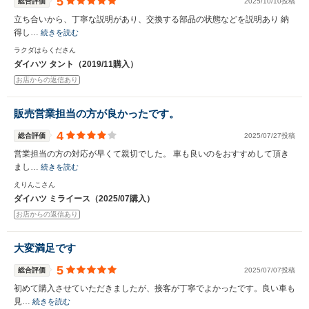
5
総合評価
2025/10/10投稿
立ち合いから、丁寧な説明があり、交換する部品の状態などを説明あり 納
得し…
続きを読む
ラクダはらくださん
ダイハツ タント（2019/11購入）
お店からの返信あり
販売営業担当の方が良かったです。
4
総合評価
2025/07/27投稿
営業担当の方の対応が早くて親切でした。 車も良いのをおすすめして頂き
まし…
続きを読む
えりんこさん
ダイハツ ミライース（2025/07購入）
お店からの返信あり
大変満足です
5
総合評価
2025/07/07投稿
初めて購入させていただきましたが、接客が丁寧でよかったです。良い車も
見…
続きを読む