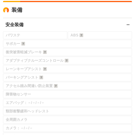
装備
安全装備
パワステ
ABS
サポカー
衝突被害軽減ブレーキ
アダプティブクルーズコントロール
レーンキープアシスト
パーキングアシスト
アクセル踏み間違い防止装置
障害物センサー
エアバッグ：－/－/－/－
頸部衝撃緩和ヘッドレスト
全周囲カメラ
カメラ：－/－/－