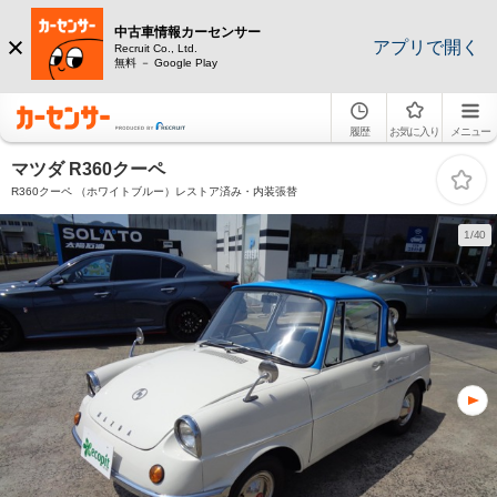
中古車情報カーセンサー
アプリで開く
Recruit Co., Ltd.
無料 － Google Play
履歴
お気に入り
メニュー
マツダ R360クーペ
R360クーペ （ホワイトブルー）レストア済み・内装張替
1/40