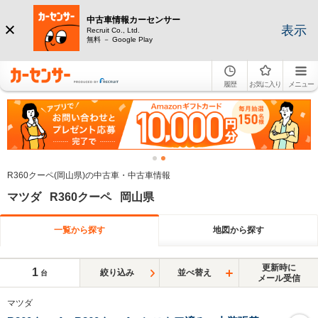
中古車情報カーセンサー
表示
Recruit Co., Ltd.
無料 － Google Play
履歴
お気に入り
メニュー
R360クーペ(岡山県)の中古車・中古車情報
マツダ R360クーペ 岡山県
一覧から探す
地図から探す
更新時に
1
絞り込み
並べ替え
台
メール受信
マツダ