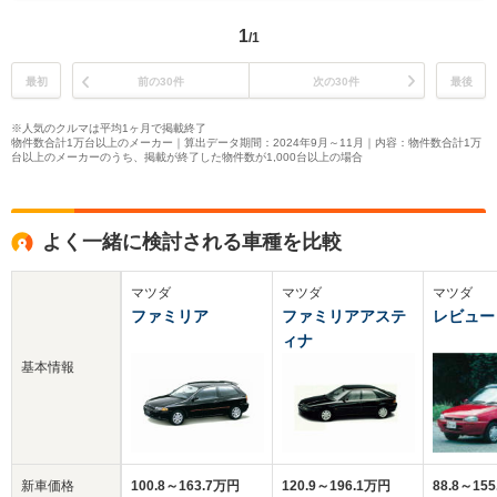
1
/1
最初
前の30件
次の30件
最後
※人気のクルマは平均1ヶ月で掲載終了
物件数合計1万台以上のメーカー｜算出データ期間：2024年9月～11月｜内容：物件数合計1万
台以上のメーカーのうち、掲載が終了した物件数が1,000台以上の場合
よく一緒に検討される車種を比較
マツダ
マツダ
マツダ
ファミリア
ファミリアアステ
レビュー
ィナ
基本情報
新車価格
100.8～163.7万円
120.9～196.1万円
88.8～15