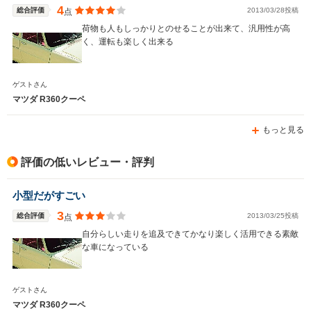
-m
-m
4
総合評価
2013/03/28投稿
点
荷物も人もしっかりとのせることが出来て、汎用性が高
く、運転も楽しく出来る
WLTCモード
-
-
-
ゲストさん
燃費
マツダ R360クーペ
もっと見る
排気量
1323～1839cc
1498～1839cc
1323～14
評価の低いレビュー・評判
駆動方式
FF
FF
FF
小型だがすごい
3
総合評価
2013/03/25投稿
点
自分らしい走りを追及できてかなり楽しく活用できる素敵
な車になっている
ゲストさん
マツダ R360クーペ