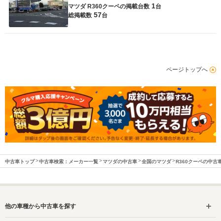
1
マツダ R360クーペの
掲載台数
台
57
総掲載数
台
ページトップへ
中古車トップ
中古車検索：メーカー一覧
マツダの中古車
全国のマツダ
R360クーペの中古
他の車種から中古車を探す