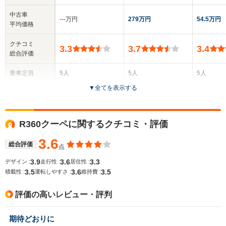
中古車
‐‐‐万円
279万円
54.5万円
平均価格
クチコミ
3.3
3.7
3.4
総合評価
乗車定員
5人
5人
5人
▼
全てを表示する
ドア数
3ドア
5ドア
4ドア
全高
全高
全高
R360クーペに関するクチコミ・評価
1.41m
1.34m
1.47
3.6
総合評価
点
3.9
3.6
3.3
デザイン :
走行性 :
居住性 :
全幅
全幅
全
サイズ
3.5
3.6
3.5
1.7m
1.68m
1.
積載性 :
運転しやすさ :
維持費 :
全長
全長
(全長x全幅x全高)
4.04m
4.26m
3
評価の高いレビュー・評判
期待どおりに
ホイールベース
ホイールベース
ホイー