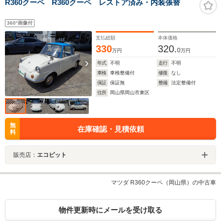
R360クーペ R360クーペ レストア済み・内装張替
360°画像付
支払総額
本体価格
330
320.
0
万円
万円
年式
不明
走行
不明
車検
車検整備付
修復
なし
保証
保証無
整備
法定整備付
住所
岡山県岡山市東区
無
在庫確認・見積依頼
料
販売店：
エコピット
マツダ R360クーペ（岡山県）の中古車
物件更新時にメールを受け取る