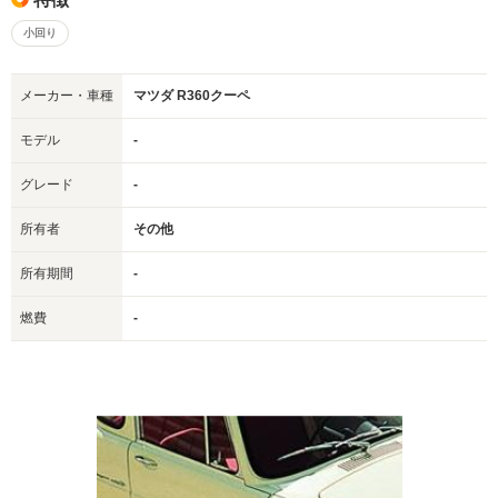
小回り
メーカー・車種
マツダ R360クーペ
モデル
-
グレード
-
所有者
その他
所有期間
-
燃費
-