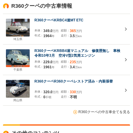
R360クーペの中古車情報
R360クーペKRBC4速MT ETC
本体：
349.0
総額：
365
万円
万円
年式：
1964
走行：
3.5
年
万km
埼玉県
R360クーペKRBB4速マニュアル 修復歴無し 車検
令和10年3月 空冷V型2気筒エンジン
本体：
229.0
総額：
235
万円
万円
年式：
1961
走行：
3.4
年
万km
千葉県
R360クーペR360クーペレストア済み・内装張替
本体：
320.0
総額：
330
万円
万円
年式：
0
走行：
不明
不明
岡山県
R360クーペの中古車全てを見る