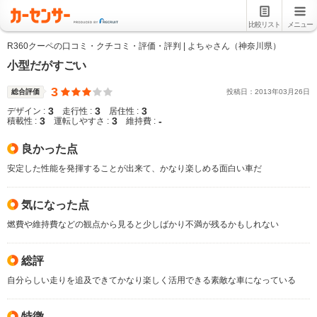
比較リスト
メニュー
R360クーペの口コミ・クチコミ・評価・評判 | よちゃさん（神奈川県）
小型だがすごい
3
総合評価
投稿日：
2013
年
03
月
26
日
3
3
3
デザイン :
走行性 :
居住性 :
3
3
-
積載性 :
運転しやすさ :
維持費 :
良かった点
安定した性能を発揮することが出来て、かなり楽しめる面白い車だ
気になった点
燃費や維持費などの観点から見ると少しばかり不満が残るかもしれない
総評
自分らしい走りを追及できてかなり楽しく活用できる素敵な車になっている
特徴