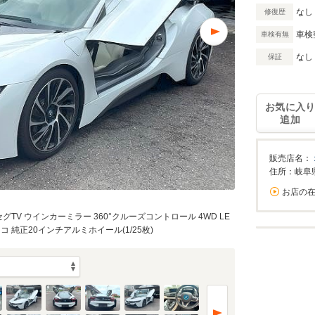
なし
修復歴
車検
車検有無
なし
保証
お気に入
追加
販売店名：
住所：岐阜
お店の
V ウインカーミラー 360°クルーズコントロール 4WD LE
 純正20インチアルミホイール(1/25枚)