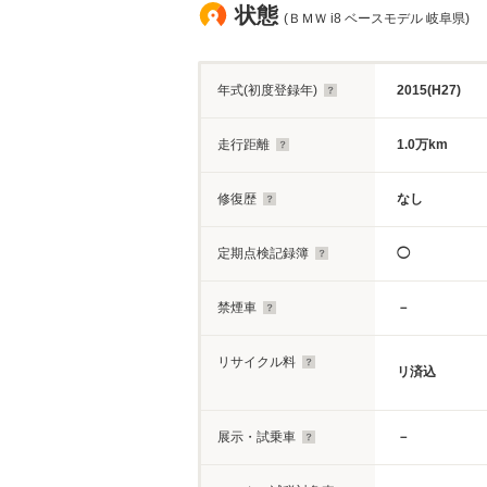
状態
(ＢＭＷ i8 ベースモデル 岐阜県)
年式(初度登録年)
2015(H27)
走行距離
1.0万km
修復歴
なし
定期点検記録簿
◯
禁煙車
－
リサイクル料
リ済込
展示・試乗車
－