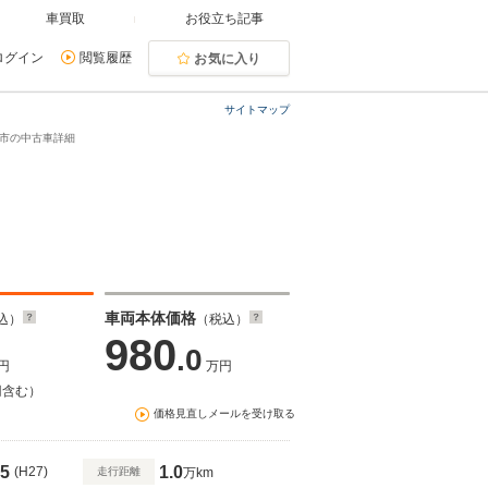
車買取
お役立ち記事
ログイン
閲覧履歴
お気に入り
サイトマップ
垣市の中古車詳細
車両本体価格
込）
（税込）
980
.0
円
万円
円含む）
価格見直しメールを受け取る
5
1.0
(H27)
走行距離
万km