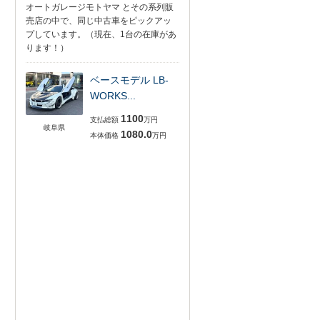
オートガレージモトヤマ とその系列販
売店の中で、同じ中古車をピックアッ
プしています。（現在、1台の在庫があ
ります！）
ベースモデル LB-
WORKS...
1100
支払総額
万円
岐阜県
1080.0
本体価格
万円