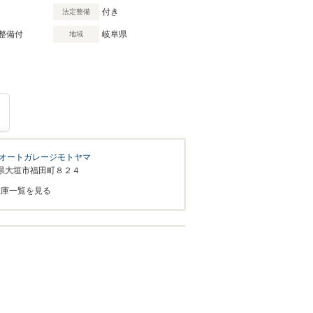
付き
法定整備
整備付
岐阜県
地域
り
オートガレージモトヤマ
県大垣市福田町８２４
在庫一覧を見る